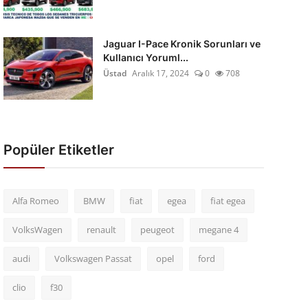
Jaguar I-Pace Kronik Sorunları ve
Kullanıcı Yoruml...
Üstad
Aralık 17, 2024
0
708
Popüler Etiketler
Alfa Romeo
BMW
fiat
egea
fiat egea
VolksWagen
renault
peugeot
megane 4
audi
Volkswagen Passat
opel
ford
clio
f30