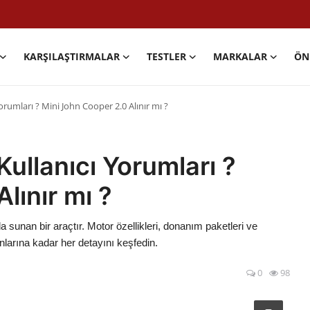
KARŞILAŞTIRMALAR
TESTLER
MARKALAR
ÖN
orumları ? Mini John Cooper 2.0 Alınır mı ?
ullanıcı Yorumları ?
lınır mı ?
 sunan bir araçtır. Motor özellikleri, donanım paketleri ve
nlarına kadar her detayını keşfedin.
0
98