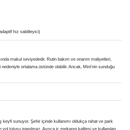
daptif hız sabitleyici)
sında makul seviyededir. Rutin bakım ve onarım maliyetleri,
 nedeniyle ortalama üstünde olabilir. Ancak, Mini'nin sunduğu
 keyfi sunuyor. Şehir içinde kullanımı oldukça rahat ve park
ol tutuşu inanılmaz. Ayrıca iç mekanın kalitesi ve kullanılan