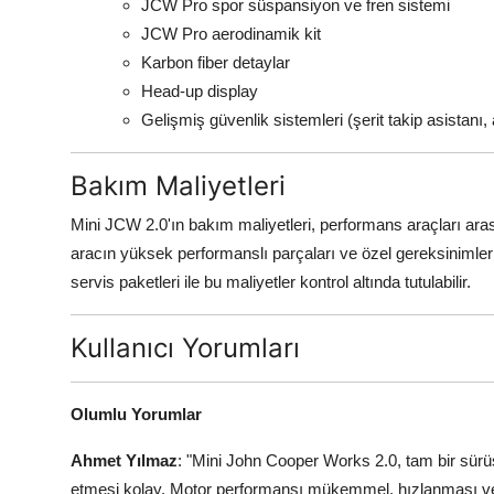
JCW Pro spor süspansiyon ve fren sistemi
JCW Pro aerodinamik kit
Karbon fiber detaylar
Head-up display
Gelişmiş güvenlik sistemleri (şerit takip asistanı, a
Bakım Maliyetleri
Mini JCW 2.0'ın bakım maliyetleri, performans araçları ara
aracın yüksek performanslı parçaları ve özel gereksinimleri
servis paketleri ile bu maliyetler kontrol altında tutulabilir.
Kullanıcı Yorumları
Olumlu Yorumlar
Ahmet Yılmaz
: "Mini John Cooper Works 2.0, tam bir sürüş
etmesi kolay. Motor performansı mükemmel, hızlanması ve y