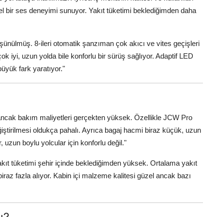
bir ses deneyimi sunuyor. Yakıt tüketimi beklediğimden daha
üşünülmüş. 8-ileri otomatik şanzıman çok akıcı ve vites geçişleri
ok iyi, uzun yolda bile konforlu bir sürüş sağlıyor. Adaptif LED
üyük fark yaratıyor."
cak bakım maliyetleri gerçekten yüksek. Özellikle JCW Pro
iştirilmesi oldukça pahalı. Ayrıca bagaj hacmi biraz küçük, uzun
, uzun boylu yolcular için konforlu değil."
akıt tüketimi şehir içinde beklediğimden yüksek. Ortalama yakıt
ri biraz fazla alıyor. Kabin içi malzeme kalitesi güzel ancak bazı