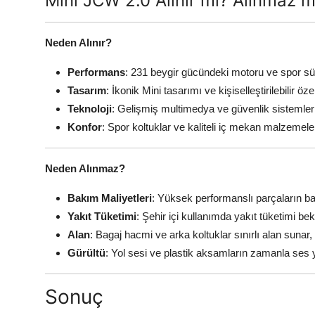
Mini JCW 2.0 Alınır mı? Alınmaz m
Neden Alınır?
Performans
: 231 beygir gücündeki motoru ve spor s
Tasarım
: İkonik Mini tasarımı ve kişiselleştirilebilir özel
Teknoloji
: Gelişmiş multimedya ve güvenlik sistemleri 
Konfor
: Spor koltuklar ve kaliteli iç mekan malzemele
Neden Alınmaz?
Bakım Maliyetleri
: Yüksek performanslı parçaların ba
Yakıt Tüketimi
: Şehir içi kullanımda yakıt tüketimi be
Alan
: Bagaj hacmi ve arka koltuklar sınırlı alan sunar, 
Gürültü
: Yol sesi ve plastik aksamların zamanla ses y
Sonuç