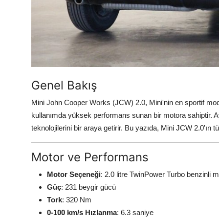
Genel Bakış
Mini John Cooper Works (JCW) 2.0, Mini'nin en sportif model
kullanımda yüksek performans sunan bir motora sahiptir. Ay
teknolojilerini bir araya getirir. Bu yazıda, Mini JCW 2.0'ın 
Motor ve Performans
Motor Seçeneği
: 2.0 litre TwinPower Turbo benzinli m
Güç
: 231 beygir gücü
Tork
: 320 Nm
0-100 km/s Hızlanma
: 6.3 saniye