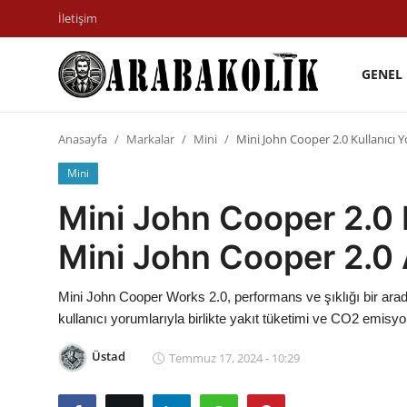
İletişim
GENEL
Genel
Anasayfa
Markalar
Mini
Mini John Cooper 2.0 Kullanıcı Y
İletişim
Mini
Karşılaştırmalar
Mini John Cooper 2.0 K
Testler
Mini John Cooper 2.0 A
Markalar
Mini John Cooper Works 2.0, performans ve şıklığı bir arada
Öneriler
kullanıcı yorumlarıyla birlikte yakıt tüketimi ve CO2 emisyo
Motosiklet
Üstad
Temmuz 17, 2024 - 10:29
Paketler