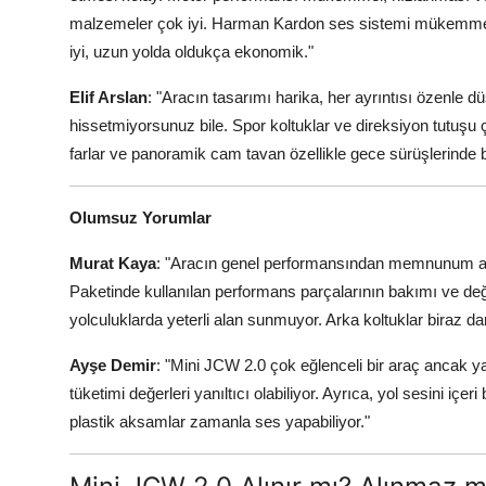
malzemeler çok iyi. Harman Kardon ses sistemi mükemmel 
iyi, uzun yolda oldukça ekonomik."
Elif Arslan
: "Aracın tasarımı harika, her ayrıntısı özenle d
hissetmiyorsunuz bile. Spor koltuklar ve direksiyon tutuşu ç
farlar ve panoramik cam tavan özellikle gece sürüşlerinde b
Olumsuz Yorumlar
Murat Kaya
: "Aracın genel performansından memnunum an
Paketinde kullanılan performans parçalarının bakımı ve değ
yolculuklarda yeterli alan sunmuyor. Arka koltuklar biraz dar
Ayşe Demir
: "Mini JCW 2.0 çok eğlenceli bir araç ancak y
tüketimi değerleri yanıltıcı olabiliyor. Ayrıca, yol sesini içe
plastik aksamlar zamanla ses yapabiliyor."