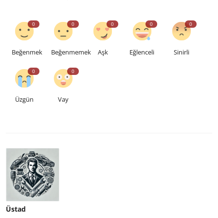
0
0
0
0
0
Beğenmek
Beğenmemek
Aşk
Eğlenceli
Sinirli
0
0
Üzgün
Vay
Üstad