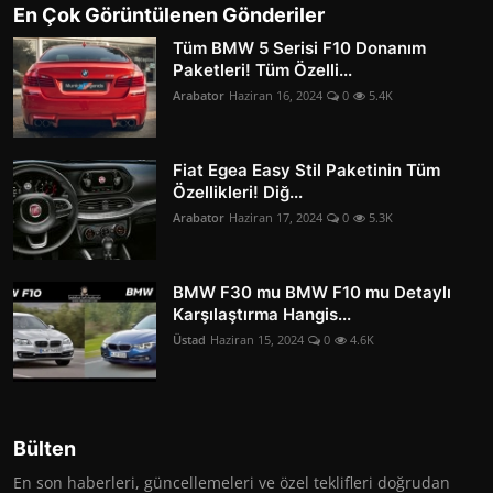
En Çok Görüntülenen Gönderiler
Tüm BMW 5 Serisi F10 Donanım
Paketleri! Tüm Özelli...
Arabator
Haziran 16, 2024
0
5.4K
Fiat Egea Easy Stil Paketinin Tüm
Özellikleri! Diğ...
Arabator
Haziran 17, 2024
0
5.3K
BMW F30 mu BMW F10 mu Detaylı
Karşılaştırma Hangis...
Üstad
Haziran 15, 2024
0
4.6K
Bülten
En son haberleri, güncellemeleri ve özel teklifleri doğrudan