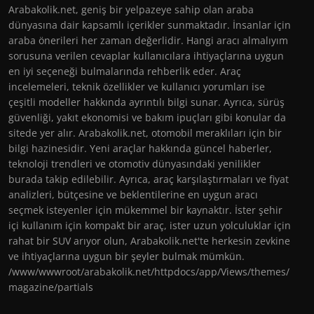
Arabakolik.net, geniş bir yelpazeye sahip olan araba
dünyasına dair kapsamlı içerikler sunmaktadır. İnsanlar için
araba önerileri her zaman değerlidir. Hangi aracı almalıyım
sorusuna verilen cevaplar kullanıcılara ihtiyaçlarına uygun
en iyi seçeneği bulmalarında rehberlik eder. Araç
incelemeleri, teknik özellikler ve kullanıcı yorumları ise
çeşitli modeller hakkında ayrıntılı bilgi sunar. Ayrıca, sürüş
güvenliği, yakıt ekonomisi ve bakım ipuçları gibi konular da
sitede yer alır. Arabakolik.net, otomobil meraklıları için bir
bilgi hazinesidir. Yeni araçlar hakkında güncel haberler,
teknoloji trendleri ve otomotiv dünyasındaki yenilikler
burada takip edilebilir. Ayrıca, araç karşılaştırmaları ve fiyat
analizleri, bütçesine ve beklentilerine en uygun aracı
seçmek isteyenler için mükemmel bir kaynaktır. İster şehir
içi kullanım için kompakt bir araç, ister uzun yolculuklar için
rahat bir SUV arıyor olun, Arabakolik.net'te herkesin zevkine
ve ihtiyaçlarına uygun bir şeyler bulmak mümkün.
/www/wwwroot/arabakolik.net/httpdocs/app/Views/themes/
magazine/partials