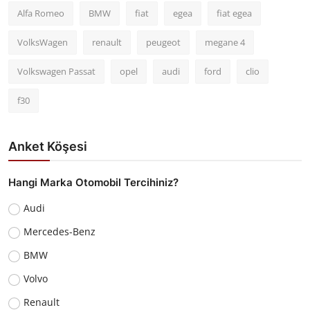
Alfa Romeo
BMW
fiat
egea
fiat egea
VolksWagen
renault
peugeot
megane 4
Volkswagen Passat
opel
audi
ford
clio
f30
Anket Köşesi
Hangi Marka Otomobil Tercihiniz?
Audi
Mercedes-Benz
BMW
Volvo
Renault