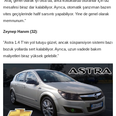
"Araç genel olarak iyi olsa da, arka koltuklarda oturanlar için diz
mesafesi biraz dar kalabiliyor. Ayrıca, otomatik şanzıman bazen
vites geçişlerinde hafif sarsıntı yapabiliyor. Yine de genel olarak
memnunum."
Zeynep Hanım (32)
:
"Astra 1.4 T'nin yol tutuşu güzel, ancak süspansiyon sistemi bazı
bozuk yollarda sert kalabiliyor. Ayrıca, uzun vadede bakım
maliyetleri biraz yüksek gelebilir."