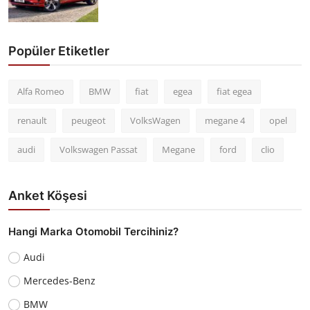
Popüler Etiketler
Alfa Romeo
BMW
fiat
egea
fiat egea
renault
peugeot
VolksWagen
megane 4
opel
audi
Volkswagen Passat
Megane
ford
clio
Anket Köşesi
Hangi Marka Otomobil Tercihiniz?
Audi
Mercedes-Benz
BMW