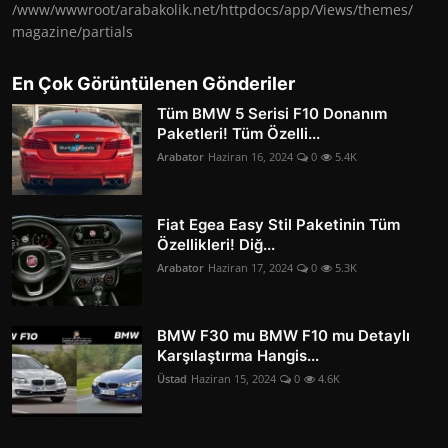
/www/wwwroot/arabakolik.net/httpdocs/app/Views/themes/
magazine/partials
En Çok Görüntülenen Gönderiler
Tüm BMW 5 Serisi F10 Donanım
Paketleri! Tüm Özelli...
Arabator
Haziran 16, 2024
0
5.4K
Fiat Egea Easy Stil Paketinin Tüm
Özellikleri! Diğ...
Arabator
Haziran 17, 2024
0
5.3K
BMW F30 mu BMW F10 mu Detaylı
Karşılaştırma Hangis...
Üstad
Haziran 15, 2024
0
4.6K