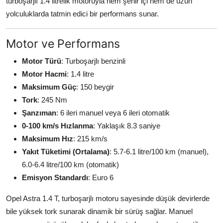
turboşarjlı 1.4 litrelik motoruyla hem şehir içi hem de uzun
yolculuklarda tatmin edici bir performans sunar.
Motor ve Performans
Motor Türü
: Turboşarjlı benzinli
Motor Hacmi
: 1.4 litre
Maksimum Güç
: 150 beygir
Tork
: 245 Nm
Şanzıman
: 6 ileri manuel veya 6 ileri otomatik
0-100 km/s Hızlanma
: Yaklaşık 8.3 saniye
Maksimum Hız
: 215 km/s
Yakıt Tüketimi (Ortalama)
: 5.7-6.1 litre/100 km (manuel),
6.0-6.4 litre/100 km (otomatik)
Emisyon Standardı
: Euro 6
Opel Astra 1.4 T, turboşarjlı motoru sayesinde düşük devirlerde
bile yüksek tork sunarak dinamik bir sürüş sağlar. Manuel