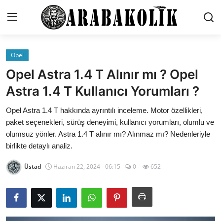
Opel
Genel
Opel Astra 1.4 T Alınır mı ? Opel
İletişim
Astra 1.4 T Kullanıcı Yorumları ?
Karşılaştırmalar
Opel Astra 1.4 T hakkında ayrıntılı inceleme. Motor özellikleri,
paket seçenekleri, sürüş deneyimi, kullanıcı yorumları, olumlu ve
Testler
olumsuz yönler. Astra 1.4 T alınır mı? Alınmaz mı? Nedenleriyle
birlikte detaylı analiz.
Markalar
Üstad
Haziran 22, 2024 - 06:15
0
652
Öneriler
Motosiklet
Paketler