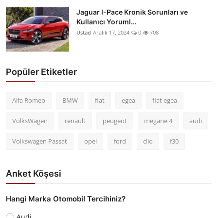
Jaguar I-Pace Kronik Sorunları ve
Kullanıcı Yoruml...
Üstad
Aralık 17, 2024
0
708
Popüler Etiketler
Alfa Romeo
BMW
fiat
egea
fiat egea
VolksWagen
renault
peugeot
megane 4
audi
Volkswagen Passat
opel
ford
clio
f30
Anket Köşesi
Hangi Marka Otomobil Tercihiniz?
Audi