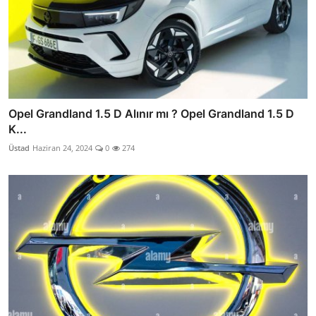
Opel Grandland 1.5 D Alınır mı ? Opel Grandland 1.5 D
K...
Üstad
Haziran 24, 2024
0
274