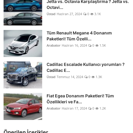
Jetta vs. Octavia Karşılaştırma ? Jetta vs.
Octavi...
Üstad
Haziran 27, 2024
0
3.1K
Tüm Renault Megane 4 Donanım
Paketleri! Tüm Özelli...
Arabator
Haziran 16, 2024
0
1.5K
Cadillac Escalade Kullanıcı yorumları ?
Cadillac E...
Üstad
Temmuz 14, 2024
0
1.3K
Fiat Egea Donanım Paketleri! Tüm
Özellikleri ve Fa...
Arabator
Haziran 17, 2024
0
1.2K
Önerilen İçerikler