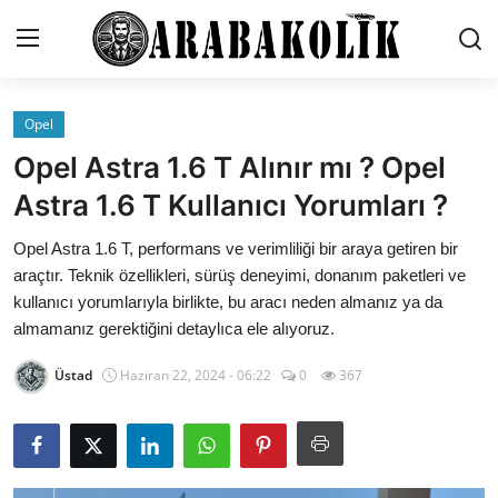
Opel
Genel
Opel Astra 1.6 T Alınır mı ? Opel
İletişim
Astra 1.6 T Kullanıcı Yorumları ?
Karşılaştırmalar
Opel Astra 1.6 T, performans ve verimliliği bir araya getiren bir
araçtır. Teknik özellikleri, sürüş deneyimi, donanım paketleri ve
Testler
kullanıcı yorumlarıyla birlikte, bu aracı neden almanız ya da
almamanız gerektiğini detaylıca ele alıyoruz.
Markalar
Üstad
Haziran 22, 2024 - 06:22
0
367
Öneriler
Motosiklet
Paketler