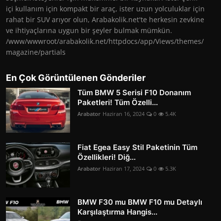
içi kullanım için kompakt bir araç, ister uzun yolculuklar için
rahat bir SUV arıyor olun, Arabakolik.net'te herkesin zevkine
ve ihtiyaçlarına uygun bir şeyler bulmak mümkün.
/www/wwwroot/arabakolik.net/httpdocs/app/Views/themes/
magazine/partials
En Çok Görüntülenen Gönderiler
Tüm BMW 5 Serisi F10 Donanım
Paketleri! Tüm Özelli...
Arabator
Haziran 16, 2024
0
5.4K
Fiat Egea Easy Stil Paketinin Tüm
Özellikleri! Diğ...
Arabator
Haziran 17, 2024
0
5.3K
BMW F30 mu BMW F10 mu Detaylı
Karşılaştırma Hangis...