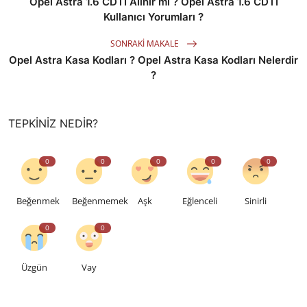
Opel Astra 1.6 CDTI Alınır mı ? Opel Astra 1.6 CDTI
Kullanıcı Yorumları ?
SONRAKI MAKALE
Opel Astra Kasa Kodları ? Opel Astra Kasa Kodları Nelerdir
?
TEPKINIZ NEDIR?
0
0
0
0
0
Beğenmek
Beğenmemek
Aşk
Eğlenceli
Sinirli
0
0
Üzgün
Vay