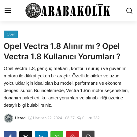
Opel
İletişim
Opel Vectra 1.8 Alınır mı ? Opel
Genel
Vectra 1.8 Kullanıcı Yorumları ?
Karşılaştırmalar
Opel Vectra 1.8, geniş iç mekanı, konforlu sürüşü ve güvenilir
motoru ile dikkat çeken bir araçtır. Özellikle aileler ve uzun
Testler
yolculuklar için ideal olan bu model, performans ve ekonomi
dengesi sunar. Bu incelemede, Vectra 1.8'in motor seçenekleri,
Markalar
donanım paketleri, kullanıcı yorumları ve alınabilirliği üzerine
detaylı bilgi bulabilirsiniz.
Öneriler
Üstad
Haziran 22, 2024 - 08:37
0
282
Motosiklet
Paketler