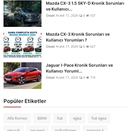
Mazda CX-3 1.5 SKY-D Kronik Sorunları
ve Kullanıcı...
Üstad
Aralık 17, 2024
0
537
Mazda CX-3 Kronik Sorunları ve
Kullanıcı Yorumları ?
Üstad
Aralık 17, 2024
0
627
Jaguar I-Pace Kronik Sorunları ve
Kullanıcı Yoruml...
Üstad
Aralık 17, 2024
0
710
Popüler Etiketler
Alfa Romeo
BMW
fiat
egea
fiat egea
renault
peugeot
VolksWagen
megane 4