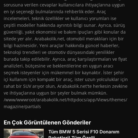
sorusuna verilen cevaplar kullanıcılara ihtiyaçlarına uygun
en iyi seçeneği bulmalarında rehberlik eder. Araç
incelemeleri, teknik özellikler ve kullanıcı yorumları ise
çeşitli modeller hakkında ayrıntılı bilgi sunar. Ayrıca, sürüş
güvenliği, yakıt ekonomisi ve bakım ipuçları gibi konular da
sitede yer alır. Arabakolik.net, otomobil meraklıları için bir
bilgi hazinesidir. Yeni araçlar hakkında güncel haberler,
teknoloji trendleri ve otomotiv dünyasındaki yenilikler
burada takip edilebilir. Ayrıca, araç karşılaştırmaları ve fiyat
analizleri, bütçesine ve beklentilerine en uygun aracı
seçmek isteyenler için mükemmel bir kaynaktır. İster şehir
içi kullanım için kompakt bir araç, ister uzun yolculuklar için
rahat bir SUV arıyor olun, Arabakolik.net'te herkesin zevkine
ve ihtiyaçlarına uygun bir şeyler bulmak mümkün.
/www/wwwroot/arabakolik.net/httpdocs/app/Views/themes/
magazine/partials
En Çok Görüntülenen Gönderiler
Tüm BMW 5 Serisi F10 Donanım
Paketleri! Tüm Özelli...