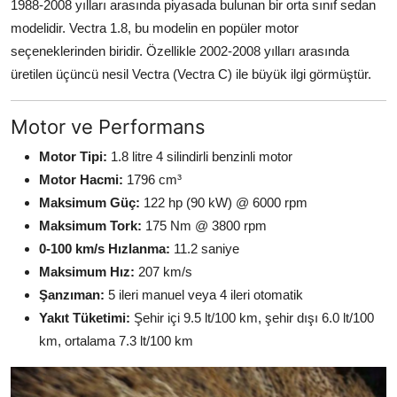
1988-2008 yılları arasında piyasada bulunan bir orta sınıf sedan
modelidir. Vectra 1.8, bu modelin en popüler motor
seçeneklerinden biridir. Özellikle 2002-2008 yılları arasında
üretilen üçüncü nesil Vectra (Vectra C) ile büyük ilgi görmüştür.
Motor ve Performans
Motor Tipi:
1.8 litre 4 silindirli benzinli motor
Motor Hacmi:
1796 cm³
Maksimum Güç:
122 hp (90 kW) @ 6000 rpm
Maksimum Tork:
175 Nm @ 3800 rpm
0-100 km/s Hızlanma:
11.2 saniye
Maksimum Hız:
207 km/s
Şanzıman:
5 ileri manuel veya 4 ileri otomatik
Yakıt Tüketimi:
Şehir içi 9.5 lt/100 km, şehir dışı 6.0 lt/100
km, ortalama 7.3 lt/100 km