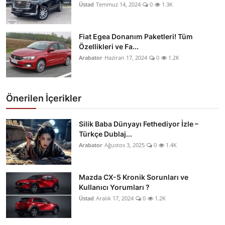
Üstad
Temmuz 14, 2024
0
1.3K
Fiat Egea Donanım Paketleri! Tüm
Özellikleri ve Fa...
Arabator
Haziran 17, 2024
0
1.2K
Önerilen İçerikler
Silik Baba Dünyayı Fethediyor İzle –
Türkçe Dublaj...
Arabator
Ağustos 3, 2025
0
1.4K
Mazda CX-5 Kronik Sorunları ve
Kullanıcı Yorumları ?
Üstad
Aralık 17, 2024
0
1.2K