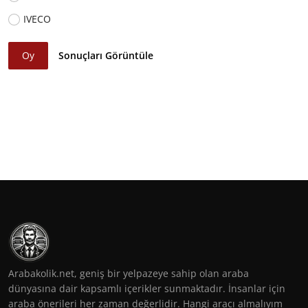
IVECO
Oy
Sonuçları Görüntüle
Arabakolik.net, geniş bir yelpazeye sahip olan araba
dünyasına dair kapsamlı içerikler sunmaktadır. İnsanlar için
araba önerileri her zaman değerlidir. Hangi aracı almalıyım