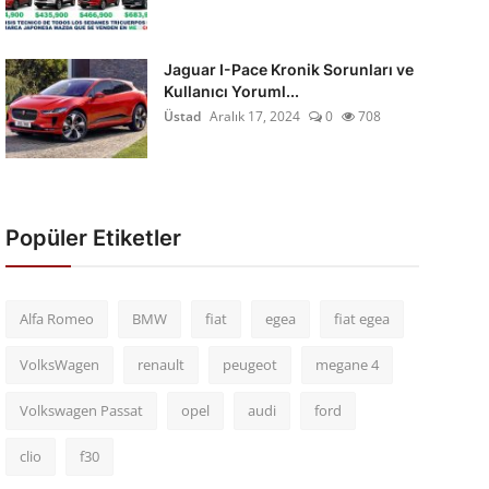
Jaguar I-Pace Kronik Sorunları ve
Kullanıcı Yoruml...
Üstad
Aralık 17, 2024
0
708
Popüler Etiketler
Alfa Romeo
BMW
fiat
egea
fiat egea
VolksWagen
renault
peugeot
megane 4
Volkswagen Passat
opel
audi
ford
clio
f30