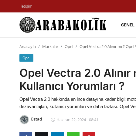
İletişim
GENEL
İletişim
Anasayfa
Markalar
Opel
Opel Vectra 2.0 Alınır mı ? Opel 
Genel
Opel
Karşılaştırmalar
Opel Vectra 2.0 Alınır
Testler
Kullanıcı Yorumları ?
Markalar
Opel Vectra 2.0 hakkında en ince detayına kadar bilgi: motor
Motosiklet
dezavantajları, kullanıcı yorumları ve daha fazlası. Opel V
Öneriler
Üstad
Haziran 22, 2024 - 08:41
Paketler