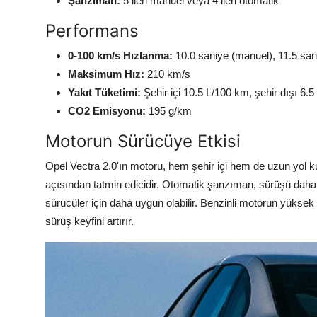
Şanzıman:
5 ileri manuel veya 4 ileri otomatik
Performans
0-100 km/s Hızlanma:
10.0 saniye (manuel), 11.5 san
Maksimum Hız:
210 km/s
Yakıt Tüketimi:
Şehir içi 10.5 L/100 km, şehir dışı 6.
CO2 Emisyonu:
195 g/km
Motorun Sürücüye Etkisi
Opel Vectra 2.0'ın motoru, hem şehir içi hem de uzun yol 
açısından tatmin edicidir. Otomatik şanzıman, sürüşü daha
sürücüler için daha uygun olabilir. Benzinli motorun yüksek 
sürüş keyfini artırır.