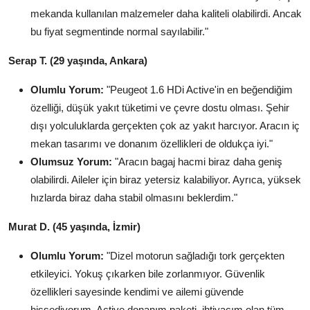
mekanda kullanılan malzemeler daha kaliteli olabilirdi. Ancak
bu fiyat segmentinde normal sayılabilir."
Serap T. (29 yaşında, Ankara)
Olumlu Yorum:
"Peugeot 1.6 HDi Active'in en beğendiğim
özelliği, düşük yakıt tüketimi ve çevre dostu olması. Şehir
dışı yolculuklarda gerçekten çok az yakıt harcıyor. Aracın iç
mekan tasarımı ve donanım özellikleri de oldukça iyi."
Olumsuz Yorum:
"Aracın bagaj hacmi biraz daha geniş
olabilirdi. Aileler için biraz yetersiz kalabiliyor. Ayrıca, yüksek
hızlarda biraz daha stabil olmasını beklerdim."
Murat D. (45 yaşında, İzmir)
Olumlu Yorum:
"Dizel motorun sağladığı tork gerçekten
etkileyici. Yokuş çıkarken bile zorlanmıyor. Güvenlik
özellikleri sayesinde kendimi ve ailemi güvende
hissediyorum. Active donanım paketi, ihtiyacım olan tüm