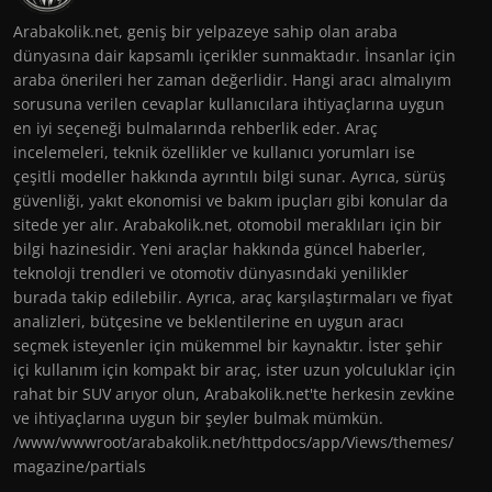
Arabakolik.net, geniş bir yelpazeye sahip olan araba
dünyasına dair kapsamlı içerikler sunmaktadır. İnsanlar için
araba önerileri her zaman değerlidir. Hangi aracı almalıyım
sorusuna verilen cevaplar kullanıcılara ihtiyaçlarına uygun
en iyi seçeneği bulmalarında rehberlik eder. Araç
incelemeleri, teknik özellikler ve kullanıcı yorumları ise
çeşitli modeller hakkında ayrıntılı bilgi sunar. Ayrıca, sürüş
güvenliği, yakıt ekonomisi ve bakım ipuçları gibi konular da
sitede yer alır. Arabakolik.net, otomobil meraklıları için bir
bilgi hazinesidir. Yeni araçlar hakkında güncel haberler,
teknoloji trendleri ve otomotiv dünyasındaki yenilikler
burada takip edilebilir. Ayrıca, araç karşılaştırmaları ve fiyat
analizleri, bütçesine ve beklentilerine en uygun aracı
seçmek isteyenler için mükemmel bir kaynaktır. İster şehir
içi kullanım için kompakt bir araç, ister uzun yolculuklar için
rahat bir SUV arıyor olun, Arabakolik.net'te herkesin zevkine
ve ihtiyaçlarına uygun bir şeyler bulmak mümkün.
/www/wwwroot/arabakolik.net/httpdocs/app/Views/themes/
magazine/partials