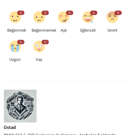
0
0
0
0
0
Beğenmek
Beğenmemek
Aşk
Eğlenceli
Sinirli
0
0
Üzgün
Vay
Üstad