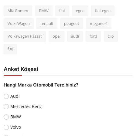
Alfa Romeo
BMW
fiat
egea
fiat egea
VolksWagen
renault
peugeot
megane 4
Volkswagen Passat
opel
audi
ford
clio
f30
Anket Köşesi
Hangi Marka Otomobil Tercihiniz?
Audi
Mercedes-Benz
BMW
Volvo