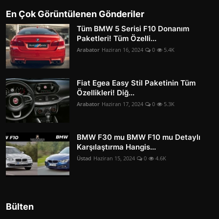
En Çok Görüntülenen Gönderiler
Tüm BMW 5 Serisi F10 Donanım
Paketleri! Tüm Özelli...
Arabator
Haziran 16, 2024
0
5.4K
Fiat Egea Easy Stil Paketinin Tüm
Özellikleri! Diğ...
Arabator
Haziran 17, 2024
0
5.3K
BMW F30 mu BMW F10 mu Detaylı
Karşılaştırma Hangis...
Üstad
Haziran 15, 2024
0
4.6K
Bülten