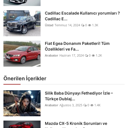
Cadillac Escalade Kullanıcı yorumları ?
Cadillac E...
Üstad
Temmuz 14, 2024
0
1.3K
Fiat Egea Donanım Paketleri! Tüm
Özellikleri ve Fa...
Arabator
Haziran 17, 2024
0
1.2K
Önerilen İçerikler
Silik Baba Dünyayı Fethediyor İzle –
Türkçe Dublaj...
Arabator
Ağustos 3, 2025
0
1.4K
Mazda CX-5 Kronik Sorunları ve