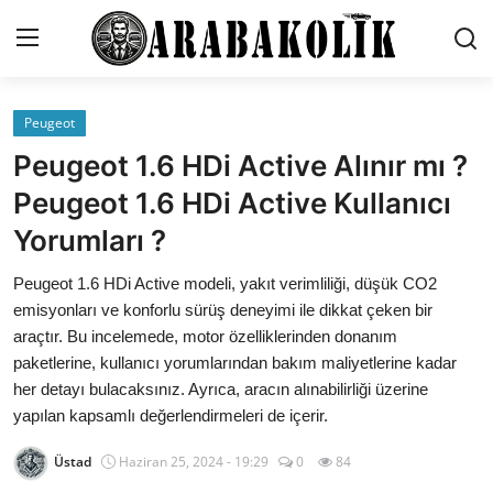
Peugeot
İletişim
Peugeot 1.6 HDi Active Alınır mı ?
Genel
Peugeot 1.6 HDi Active Kullanıcı
Yorumları ?
Karşılaştırmalar
Peugeot 1.6 HDi Active modeli, yakıt verimliliği, düşük CO2
Testler
emisyonları ve konforlu sürüş deneyimi ile dikkat çeken bir
Markalar
araçtır. Bu incelemede, motor özelliklerinden donanım
paketlerine, kullanıcı yorumlarından bakım maliyetlerine kadar
Öneriler
her detayı bulacaksınız. Ayrıca, aracın alınabilirliği üzerine
yapılan kapsamlı değerlendirmeleri de içerir.
Motosiklet
Üstad
Haziran 25, 2024 - 19:29
0
84
Paketler