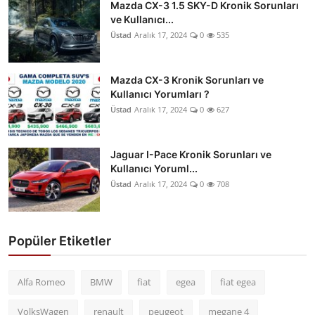
Mazda CX-3 1.5 SKY-D Kronik Sorunları
ve Kullanıcı...
Üstad
Aralık 17, 2024
0
535
Mazda CX-3 Kronik Sorunları ve
Kullanıcı Yorumları ?
Üstad
Aralık 17, 2024
0
627
Jaguar I-Pace Kronik Sorunları ve
Kullanıcı Yoruml...
Üstad
Aralık 17, 2024
0
708
Popüler Etiketler
Alfa Romeo
BMW
fiat
egea
fiat egea
VolksWagen
renault
peugeot
megane 4