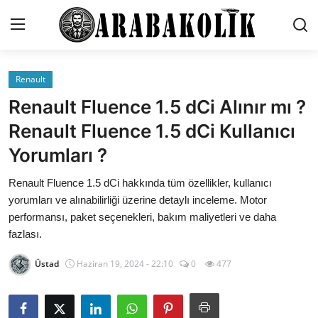
Renault
İletişim
Renault Fluence 1.5 dCi Alınır mı ?
Genel
Renault Fluence 1.5 dCi Kullanıcı
Yorumları ?
Karşılaştırmalar
Renault Fluence 1.5 dCi hakkında tüm özellikler, kullanıcı
Testler
yorumları ve alınabilirliği üzerine detaylı inceleme. Motor
Markalar
performansı, paket seçenekleri, bakım maliyetleri ve daha
fazlası.
Motosiklet
Üstad
Haziran 19, 2024 - 22:10
0
477
Öneriler
Paketler