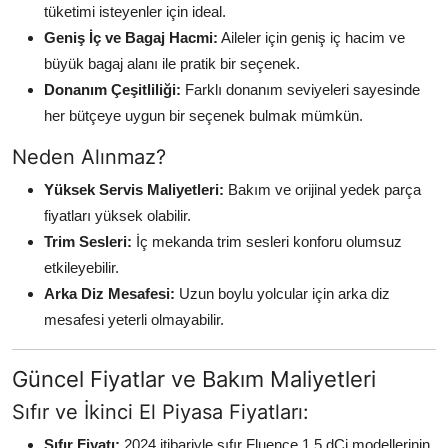
tüketimi isteyenler için ideal.
Geniş İç ve Bagaj Hacmi:
Aileler için geniş iç hacim ve
büyük bagaj alanı ile pratik bir seçenek.
Donanım Çeşitliliği:
Farklı donanım seviyeleri sayesinde
her bütçeye uygun bir seçenek bulmak mümkün.
Neden Alınmaz?
Yüksek Servis Maliyetleri:
Bakım ve orijinal yedek parça
fiyatları yüksek olabilir.
Trim Sesleri:
İç mekanda trim sesleri konforu olumsuz
etkileyebilir.
Arka Diz Mesafesi:
Uzun boylu yolcular için arka diz
mesafesi yeterli olmayabilir.
Güncel Fiyatlar ve Bakım Maliyetleri
Sıfır ve İkinci El Piyasa Fiyatları:
Sıfır Fiyatı:
2024 itibariyle sıfır Fluence 1.5 dCi modellerinin