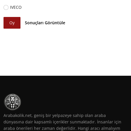
IVECO
Oy
Sonuçları Görüntüle
Arabakolik.net, geniş bir yelpazeye sahip olan araba
dünyasına dair kapsamlı içerikler sunmaktadır. İnsanlar için
araba önerileri her zaman değerlidir. Hangi aracı almalıyım