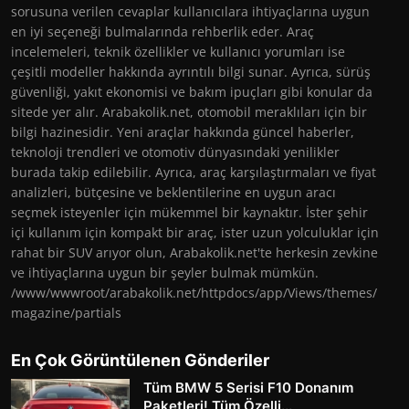
sorusuna verilen cevaplar kullanıcılara ihtiyaçlarına uygun
en iyi seçeneği bulmalarında rehberlik eder. Araç
incelemeleri, teknik özellikler ve kullanıcı yorumları ise
çeşitli modeller hakkında ayrıntılı bilgi sunar. Ayrıca, sürüş
güvenliği, yakıt ekonomisi ve bakım ipuçları gibi konular da
sitede yer alır. Arabakolik.net, otomobil meraklıları için bir
bilgi hazinesidir. Yeni araçlar hakkında güncel haberler,
teknoloji trendleri ve otomotiv dünyasındaki yenilikler
burada takip edilebilir. Ayrıca, araç karşılaştırmaları ve fiyat
analizleri, bütçesine ve beklentilerine en uygun aracı
seçmek isteyenler için mükemmel bir kaynaktır. İster şehir
içi kullanım için kompakt bir araç, ister uzun yolculuklar için
rahat bir SUV arıyor olun, Arabakolik.net'te herkesin zevkine
ve ihtiyaçlarına uygun bir şeyler bulmak mümkün.
/www/wwwroot/arabakolik.net/httpdocs/app/Views/themes/
magazine/partials
En Çok Görüntülenen Gönderiler
Tüm BMW 5 Serisi F10 Donanım
Paketleri! Tüm Özelli...