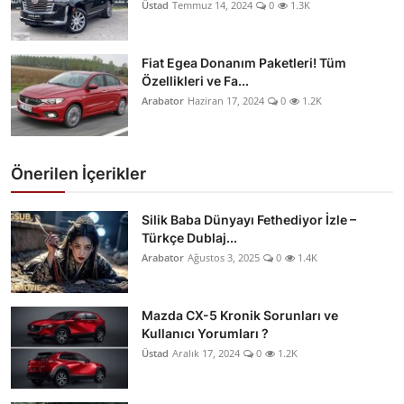
Üstad
Temmuz 14, 2024
0
1.3K
Fiat Egea Donanım Paketleri! Tüm
Özellikleri ve Fa...
Arabator
Haziran 17, 2024
0
1.2K
Önerilen İçerikler
Silik Baba Dünyayı Fethediyor İzle –
Türkçe Dublaj...
Arabator
Ağustos 3, 2025
0
1.4K
Mazda CX-5 Kronik Sorunları ve
Kullanıcı Yorumları ?
Üstad
Aralık 17, 2024
0
1.2K