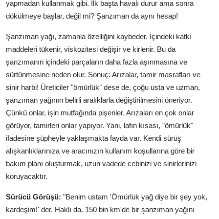
yapmadan kullanmak gibi. İlk başta havalı durur ama sonra
dökülmeye başlar, değil mi? Şanzıman da aynı hesap!
Şanzıman yağı, zamanla özelliğini kaybeder. İçindeki katkı
maddeleri tükenir, viskozitesi değişir ve kirlenir. Bu da
şanzımanın içindeki parçaların daha fazla aşınmasına ve
sürtünmesine neden olur. Sonuç: Arızalar, tamir masrafları ve
sinir harbi! Üreticiler "ömürlük" dese de, çoğu usta ve uzman,
şanzıman yağının belirli aralıklarla değiştirilmesini öneriyor.
Çünkü onlar, işin mutfağında pişenler. Arızaları en çok onlar
görüyor, tamirleri onlar yapıyor. Yani, lafın kısası, "ömürlük"
ifadesine şüpheyle yaklaşmakta fayda var. Kendi sürüş
alışkanlıklarınıza ve aracınızın kullanım koşullarına göre bir
bakım planı oluşturmak, uzun vadede cebinizi ve sinirlerinizi
koruyacaktır.
Sürücü Görüşü:
"Benim ustam 'Ömürlük yağ diye bir şey yok,
kardeşim!' der. Haklı da. 150 bin km'de bir şanzıman yağını