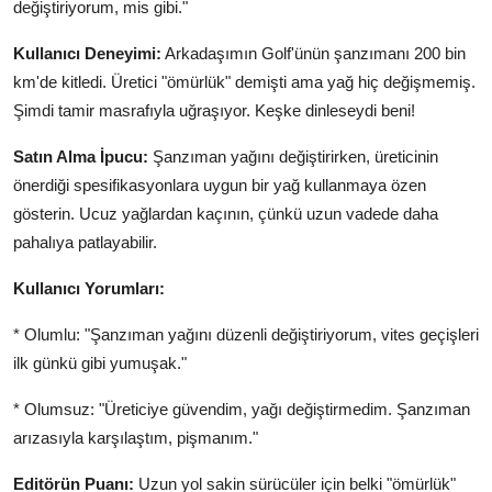
değiştiriyorum, mis gibi."
Kullanıcı Deneyimi:
Arkadaşımın Golf'ünün şanzımanı 200 bin
km'de kitledi. Üretici "ömürlük" demişti ama yağ hiç değişmemiş.
Şimdi tamir masrafıyla uğraşıyor. Keşke dinleseydi beni!
Satın Alma İpucu:
Şanzıman yağını değiştirirken, üreticinin
önerdiği spesifikasyonlara uygun bir yağ kullanmaya özen
gösterin. Ucuz yağlardan kaçının, çünkü uzun vadede daha
pahalıya patlayabilir.
Kullanıcı Yorumları:
* Olumlu: "Şanzıman yağını düzenli değiştiriyorum, vites geçişleri
ilk günkü gibi yumuşak."
* Olumsuz: "Üreticiye güvendim, yağı değiştirmedim. Şanzıman
arızasıyla karşılaştım, pişmanım."
Editörün Puanı:
Uzun yol sakin sürücüler için belki "ömürlük"