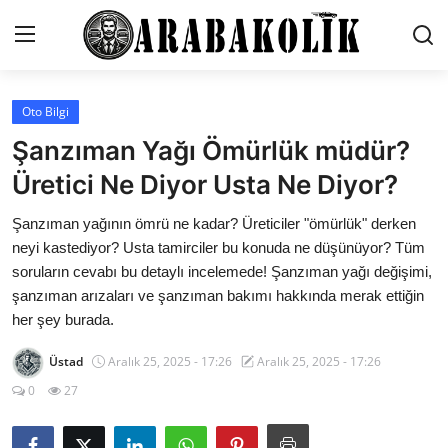
Oto Bilgi
Genel
Şanzıman Yağı Ömürlük müdür?
İletişim
Üretici Ne Diyor Usta Ne Diyor?
Karşılaştırmalar
Şanzıman yağının ömrü ne kadar? Üreticiler "ömürlük" derken
neyi kastediyor? Usta tamirciler bu konuda ne düşünüyor? Tüm
Testler
soruların cevabı bu detaylı incelemede! Şanzıman yağı değişimi,
şanzıman arızaları ve şanzıman bakımı hakkında merak ettiğin
Markalar
her şey burada.
Öneriler
Üstad
Aralık 25, 2025 - 17:26
Aralık 25, 2025 - 17:26
Motosiklet
0
27
Paketler