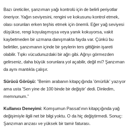
Bazı üreticiler, şanzıman yağı kontrolü için de belirli periyotlar
öneriyor. Yağın seviyesini, rengini ve kokusunu kontrol etmek,
olası sorunları erken teşhis etmek için önemli. Eğer yağ seviyesi
düşükse, rengi koyulaşmışsa veya yanık kokuyorsa, vakit
kaybetmeden bir uzmana danışmakta fayda var. Çünkü bu
belirtiler, şanzımanın içinde bir şeylerin ters gittiğinin işareti
olabilir. Tıpkı vücudunuzdaki bir ağrı gibi. Ağrıyı görmezden
gelirseniz, daha büyük sorunlara yol açabilir, değil mi? Şanzıman
da aynı mantıkla çalışır.
Sürücü Görüşü:
"Benim arabanın kitapçığında 'ömürlük' yazıyor
ama usta 'Sen yine de 100 binde bir değiştir' dedi. Dinledim,
memnunum."
Kullanıcı Deneyimi:
Komşumun Passat'ının kitapçığında yağ
değişimiyle ilgili net bir bilgi yoktu. O da hiç değiştirmedi. Sonuç:
Şanzıman arızası ve yüksek bir tamir faturası.