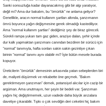
Sanki sonsuzluğa kadar dayanacakmış gibi bir algı yaratıyor,
değil mi? Ama dur bakalım, bu "ömürlük" ne anlama geliyor?
Genellikle, aracın normal kullanım şartları altında, şanzımanın
ömrü boyunca yağın değişmesine gerek olmadığı kastediliyor.
Ama "normal kullanım şartları" dediğimiz şey de biraz göreceli.
Sürekli rampa yukarı tam gaz giden, araziye dalan, şehir içinde
dur kalk yapmaktan şanzımanı canından bezdiren bir sürücü için
"normal" tanımıyla, hafta sonları sakin sakin gezintiye çıkan
birinin "normal" tanımı aynı olabilir mi? İşte bütün mesele burada
kopuyor.
Üreticilerin "ömürlük" demesinin arkasında yatan sebeplerden biri
de, maliyeti düşürmek ve rekabette öne geçmek. "Bakım
gerektirmeyen şanzıman" demek, potansiyel alıcılar için cazip bir
argüman. Ama unutmayın, her şeyin bir bedeli var. Şanzıman
yağını hiç değiştirmemek, uzun vadede daha büyük arızalara
davetiye çıkarabilir. Tıpkı o çok sevdiğin deri ceketini hiç bakım