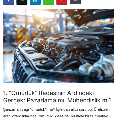
Yağlar
Oto Bilgi
1. "Ömürlük" İfadesinin Ardındaki
Gerçek: Pazarlama mı, Mühendislik mi?
Şanzıman yağı "ömürlük" mü? İşte can alıcı soru bu! Üreticiler,
araç kitapçıklarında "ömürlük" dese de, bu ifade biraz muallak.