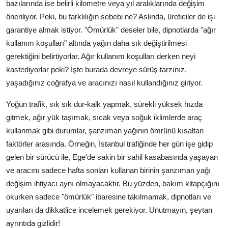
bazılarında ise belirli kilometre veya yıl aralıklarında değişim
öneriliyor. Peki, bu farklılığın sebebi ne? Aslında, üreticiler de işi
garantiye almak istiyor. "Ömürlük" deseler bile, dipnotlarda "ağır
kullanım koşulları" altında yağın daha sık değiştirilmesi
gerektiğini belirtiyorlar. Ağır kullanım koşulları derken neyi
kastediyorlar peki? İşte burada devreye sürüş tarzınız,
yaşadığınız coğrafya ve aracınızı nasıl kullandığınız giriyor.
Yoğun trafik, sık sık dur-kalk yapmak, sürekli yüksek hızda
gitmek, ağır yük taşımak, sıcak veya soğuk iklimlerde araç
kullanmak gibi durumlar, şanzıman yağının ömrünü kısaltan
faktörler arasında. Örneğin, İstanbul trafiğinde her gün işe gidip
gelen bir sürücü ile, Ege'de sakin bir sahil kasabasında yaşayan
ve aracını sadece hafta sonları kullanan birinin şanzıman yağı
değişim ihtiyacı aynı olmayacaktır. Bu yüzden, bakım kitapçığını
okurken sadece "ömürlük" ibaresine takılmamak, dipnotları ve
uyarıları da dikkatlice incelemek gerekiyor. Unutmayın, şeytan
ayrıntıda gizlidir!