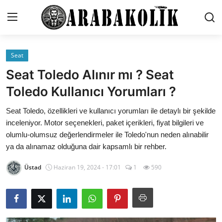
Seat
İletişim
Seat Toledo Alınır mı ? Seat
Genel
Toledo Kullanıcı Yorumları ?
Karşılaştırmalar
Seat Toledo, özellikleri ve kullanıcı yorumları ile detaylı bir şekilde
inceleniyor. Motor seçenekleri, paket içerikleri, fiyat bilgileri ve
Testler
olumlu-olumsuz değerlendirmeler ile Toledo'nun neden alınabilir
ya da alınamaz olduğuna dair kapsamlı bir rehber.
Markalar
Üstad
Haziran 19, 2024 - 17:01
1
590
Öneriler
Motosiklet
Paketler