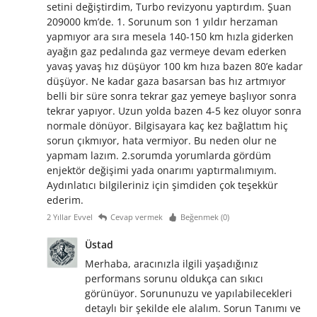
setini değiştirdim, Turbo revizyonu yaptırdım. Şuan
209000 km’de. 1. Sorunum son 1 yıldır herzaman
yapmıyor ara sıra mesela 140-150 km hızla giderken
ayağın gaz pedalında gaz vermeye devam ederken
yavaş yavaş hız düşüyor 100 km hıza bazen 80’e kadar
düşüyor. Ne kadar gaza basarsan bas hız artmıyor
belli bir süre sonra tekrar gaz yemeye başlıyor sonra
tekrar yapıyor. Uzun yolda bazen 4-5 kez oluyor sonra
normale dönüyor. Bilgisayara kaç kez bağlattım hiç
sorun çıkmıyor, hata vermiyor. Bu neden olur ne
yapmam lazım. 2.sorumda yorumlarda gördüm
enjektör değişimi yada onarımı yaptırmalımıyım.
Aydınlatıcı bilgileriniz için şimdiden çok teşekkür
ederim.
2 Yıllar Evvel
Cevap vermek
Beğenmek (
0
)
Üstad
Merhaba, aracınızla ilgili yaşadığınız
performans sorunu oldukça can sıkıcı
görünüyor. Sorununuzu ve yapılabilecekleri
detaylı bir şekilde ele alalım. Sorun Tanımı ve