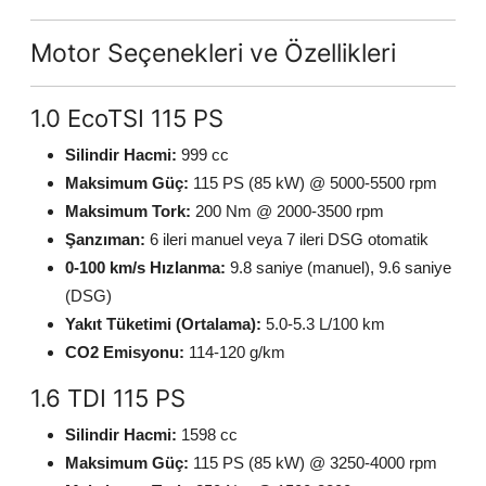
Motor Seçenekleri ve Özellikleri
1.0 EcoTSI 115 PS
Silindir Hacmi:
999 cc
Maksimum Güç:
115 PS (85 kW) @ 5000-5500 rpm
Maksimum Tork:
200 Nm @ 2000-3500 rpm
Şanzıman:
6 ileri manuel veya 7 ileri DSG otomatik
0-100 km/s Hızlanma:
9.8 saniye (manuel), 9.6 saniye
(DSG)
Yakıt Tüketimi (Ortalama):
5.0-5.3 L/100 km
CO2 Emisyonu:
114-120 g/km
1.6 TDI 115 PS
Silindir Hacmi:
1598 cc
Maksimum Güç:
115 PS (85 kW) @ 3250-4000 rpm