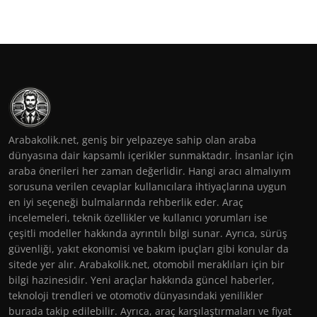
Arabakolik.net, geniş bir yelpazeye sahip olan araba
dünyasına dair kapsamlı içerikler sunmaktadır. İnsanlar için
araba önerileri her zaman değerlidir. Hangi aracı almalıyım
sorusuna verilen cevaplar kullanıcılara ihtiyaçlarına uygun
en iyi seçeneği bulmalarında rehberlik eder. Araç
incelemeleri, teknik özellikler ve kullanıcı yorumları ise
çeşitli modeller hakkında ayrıntılı bilgi sunar. Ayrıca, sürüş
güvenliği, yakıt ekonomisi ve bakım ipuçları gibi konular da
sitede yer alır. Arabakolik.net, otomobil meraklıları için bir
bilgi hazinesidir. Yeni araçlar hakkında güncel haberler,
teknoloji trendleri ve otomotiv dünyasındaki yenilikler
burada takip edilebilir. Ayrıca, araç karşılaştırmaları ve fiyat