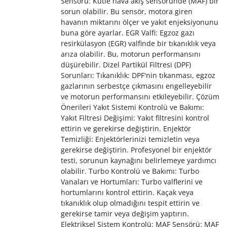
Sensörü: Kütle hava akış sensöründe (MAF) bir
sorun olabilir. Bu sensör, motora giren
havanın miktarını ölçer ve yakıt enjeksiyonunu
buna göre ayarlar. EGR Valfi: Egzoz gazı
resirkülasyon (EGR) valfinde bir tıkanıklık veya
arıza olabilir. Bu, motorun performansını
düşürebilir. Dizel Partikül Filtresi (DPF)
Sorunları: Tıkanıklık: DPF'nin tıkanması, egzoz
gazlarının serbestçe çıkmasını engelleyebilir
ve motorun performansını etkileyebilir. Çözüm
Önerileri Yakıt Sistemi Kontrolü ve Bakımı:
Yakıt Filtresi Değişimi: Yakıt filtresini kontrol
ettirin ve gerekirse değiştirin. Enjektör
Temizliği: Enjektörlerinizi temizletin veya
gerekirse değiştirin. Profesyonel bir enjektör
testi, sorunun kaynağını belirlemeye yardımcı
olabilir. Turbo Kontrolü ve Bakımı: Turbo
Vanaları ve Hortumları: Turbo valflerini ve
hortumlarını kontrol ettirin. Kaçak veya
tıkanıklık olup olmadığını tespit ettirin ve
gerekirse tamir veya değişim yaptırın.
Elektriksel Sistem Kontrolü: MAF Sensörü: MAF