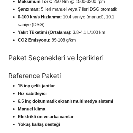
Maksimum Tork:
250 Nm @ 1500-3200 rpm
Şanzıman:
5 ileri manuel veya 7 ileri DSG otomatik
0-100 km/s Hızlanma:
10.4 saniye (manuel), 10.1
saniye (DSG)
Yakıt Tüketimi (Ortalama):
3.8-4.1 L/100 km
CO2 Emisyonu:
99-108 g/km
Paket Seçenekleri ve İçerikleri
Reference Paketi
15 inç çelik jantlar
Hız sabitleyici
6.5 inç dokunmatik ekranlı multimedya sistemi
Manuel klima
Elektrikli ön ve arka camlar
Yokuş kalkış desteği