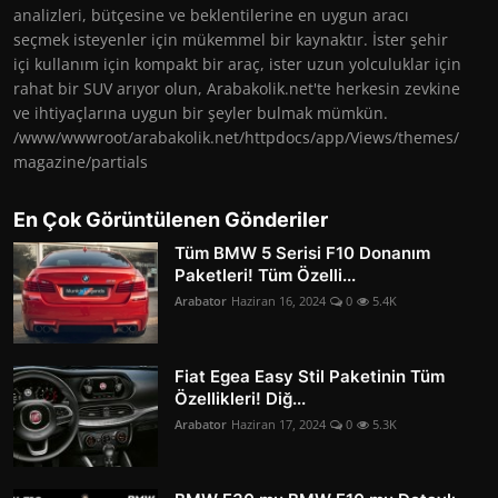
analizleri, bütçesine ve beklentilerine en uygun aracı
seçmek isteyenler için mükemmel bir kaynaktır. İster şehir
içi kullanım için kompakt bir araç, ister uzun yolculuklar için
rahat bir SUV arıyor olun, Arabakolik.net'te herkesin zevkine
ve ihtiyaçlarına uygun bir şeyler bulmak mümkün.
/www/wwwroot/arabakolik.net/httpdocs/app/Views/themes/
magazine/partials
En Çok Görüntülenen Gönderiler
Tüm BMW 5 Serisi F10 Donanım
Paketleri! Tüm Özelli...
Arabator
Haziran 16, 2024
0
5.4K
Fiat Egea Easy Stil Paketinin Tüm
Özellikleri! Diğ...
Arabator
Haziran 17, 2024
0
5.3K