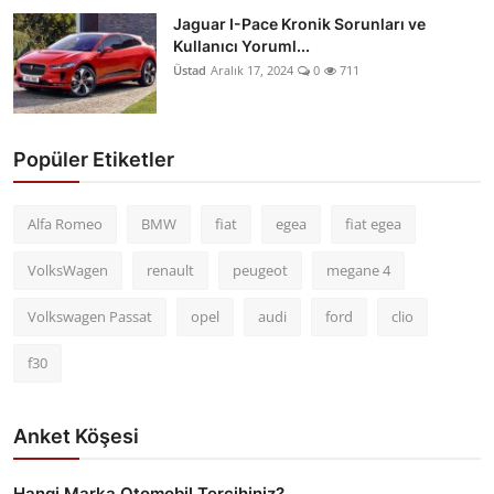
Jaguar I-Pace Kronik Sorunları ve
Kullanıcı Yoruml...
Üstad
Aralık 17, 2024
0
711
Popüler Etiketler
Alfa Romeo
BMW
fiat
egea
fiat egea
VolksWagen
renault
peugeot
megane 4
Volkswagen Passat
opel
audi
ford
clio
f30
Anket Köşesi
Hangi Marka Otomobil Tercihiniz?