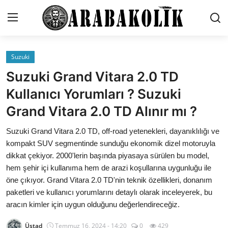
Suzuki
İletişim
Suzuki Grand Vitara 2.0 TD
Genel
Kullanıcı Yorumları ? Suzuki
Grand Vitara 2.0 TD Alınır mı ?
Karşılaştırmalar
Suzuki Grand Vitara 2.0 TD, off-road yetenekleri, dayanıklılığı ve
Testler
kompakt SUV segmentinde sunduğu ekonomik dizel motoruyla
Markalar
dikkat çekiyor. 2000'lerin başında piyasaya sürülen bu model,
hem şehir içi kullanıma hem de arazi koşullarına uygunluğu ile
Öneriler
öne çıkıyor. Grand Vitara 2.0 TD'nin teknik özellikleri, donanım
paketleri ve kullanıcı yorumlarını detaylı olarak inceleyerek, bu
Motosiklet
aracın kimler için uygun olduğunu değerlendireceğiz.
Paketler
Üstad
Temmuz 16, 2024 - 14:20
0
429