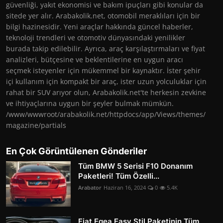
güvenliği, yakıt ekonomisi ve bakım ipuçları gibi konular da
sitede yer alır. Arabakolik.net, otomobil meraklıları için bir
bilgi hazinesidir. Yeni araçlar hakkında güncel haberler,
teknoloji trendleri ve otomotiv dünyasındaki yenilikler
burada takip edilebilir. Ayrıca, araç karşılaştırmaları ve fiyat
analizleri, bütçesine ve beklentilerine en uygun aracı
seçmek isteyenler için mükemmel bir kaynaktır. İster şehir
içi kullanım için kompakt bir araç, ister uzun yolculuklar için
rahat bir SUV arıyor olun, Arabakolik.net'te herkesin zevkine
ve ihtiyaçlarına uygun bir şeyler bulmak mümkün.
/www/wwwroot/arabakolik.net/httpdocs/app/Views/themes/
magazine/partials
En Çok Görüntülenen Gönderiler
Tüm BMW 5 Serisi F10 Donanım
Paketleri! Tüm Özelli...
Arabator
Haziran 16, 2024
0
5.4K
Fiat Egea Easy Stil Paketinin Tüm