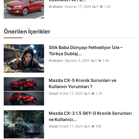
Arabator
Haziran 17, 2024
0
1.2K
Önerilen İçerikler
Silik Baba Dünyayı Fethediyor İzle –
Türkçe Dublaj...
Arabator
Ağustos 3, 2025
0
1.4K
Mazda CX-5 Kronik Sorunları ve
Kullanıcı Yorumları ?
Üstad
Aralık 17, 2024
0
1.2K
Mazda CX-3 1.5 SKY-D Kronik Sorunları
ve Kullanıcı...
Üstad
Aralık 17, 2024
0
538