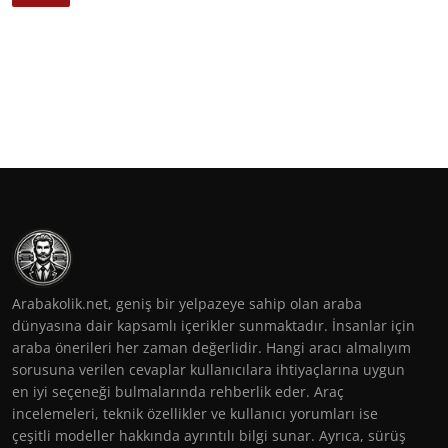
Arabakolik.net, geniş bir yelpazeye sahip olan araba
dünyasına dair kapsamlı içerikler sunmaktadır. İnsanlar için
araba önerileri her zaman değerlidir. Hangi aracı almalıyım
sorusuna verilen cevaplar kullanıcılara ihtiyaçlarına uygun
en iyi seçeneği bulmalarında rehberlik eder. Araç
incelemeleri, teknik özellikler ve kullanıcı yorumları ise
çeşitli modeller hakkında ayrıntılı bilgi sunar. Ayrıca, sürüş