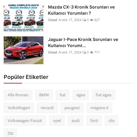
Mazda CX-3 Kronik Sorunları ve
Kullanıcı Yorumları ?
Üstad
Aralık 17, 2024
0
627
Jaguar I-Pace Kronik Sorunları ve
Kullanıcı Yoruml...
Üstad
Aralık 17, 2024
0
711
Popüler Etiketler
Alfa Romeo
BMW
fiat
egea
fiat egea
VolksWagen
renault
peugeot
megane 4
Volkswagen Passat
opel
audi
ford
clio
f30