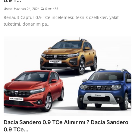
0.9 T...
Yağlar
Üstad
Haziran 24, 2024
0
435
Renault Captur 0.9 TCe incelemesi: teknik özellikler, yakıt
Oto Bilgi
tüketimi, donanım pa...
Dacia Sandero 0.9 TCe Alınır mı ? Dacia Sandero
0.9 TCe...