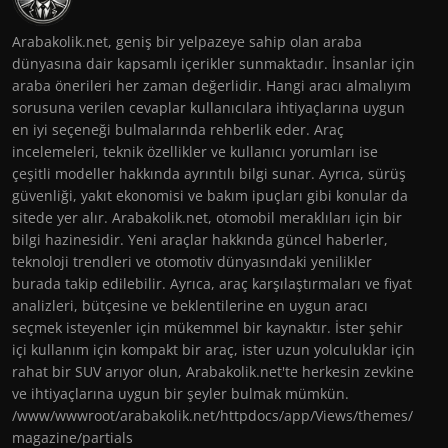
Arabakolik.net, geniş bir yelpazeye sahip olan araba
dünyasına dair kapsamlı içerikler sunmaktadır. İnsanlar için
araba önerileri her zaman değerlidir. Hangi aracı almalıyım
sorusuna verilen cevaplar kullanıcılara ihtiyaçlarına uygun
en iyi seçeneği bulmalarında rehberlik eder. Araç
incelemeleri, teknik özellikler ve kullanıcı yorumları ise
çeşitli modeller hakkında ayrıntılı bilgi sunar. Ayrıca, sürüş
güvenliği, yakıt ekonomisi ve bakım ipuçları gibi konular da
sitede yer alır. Arabakolik.net, otomobil meraklıları için bir
bilgi hazinesidir. Yeni araçlar hakkında güncel haberler,
teknoloji trendleri ve otomotiv dünyasındaki yenilikler
burada takip edilebilir. Ayrıca, araç karşılaştırmaları ve fiyat
analizleri, bütçesine ve beklentilerine en uygun aracı
seçmek isteyenler için mükemmel bir kaynaktır. İster şehir
içi kullanım için kompakt bir araç, ister uzun yolculuklar için
rahat bir SUV arıyor olun, Arabakolik.net'te herkesin zevkine
ve ihtiyaçlarına uygun bir şeyler bulmak mümkün.
/www/wwwroot/arabakolik.net/httpdocs/app/Views/themes/
magazine/partials