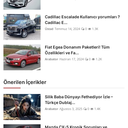
Cadillac Escalade Kullanıcı yorumları ?
Cadillac E...
Üstad
Temmuz 14, 2024
0
1.3K
Fiat Egea Donanım Paketleri! Tüm
Özellikleri ve Fa...
Arabator
Haziran 17, 2024
0
1.2K
Önerilen İçerikler
Silik Baba Dünyayı Fethediyor İzle –
Türkçe Dublaj...
Arabator
Ağustos 3, 2025
0
1.4K
Mazda CX-5 Kronik Sorunları ve