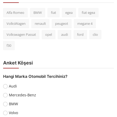
Alfa Romeo
BMW
fiat
egea
fiat egea
VolksWagen
renault
peugeot
megane 4
Volkswagen Passat
opel
audi
ford
clio
f30
Anket Köşesi
Hangi Marka Otomobil Tercihiniz?
Audi
Mercedes-Benz
BMW
Volvo