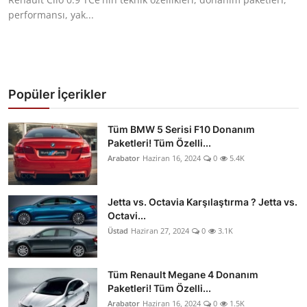
performansı, yak...
Popüler İçerikler
Tüm BMW 5 Serisi F10 Donanım
Paketleri! Tüm Özelli...
Arabator
Haziran 16, 2024
0
5.4K
Jetta vs. Octavia Karşılaştırma ? Jetta vs.
Octavi...
Üstad
Haziran 27, 2024
0
3.1K
Tüm Renault Megane 4 Donanım
Paketleri! Tüm Özelli...
Arabator
Haziran 16, 2024
0
1.5K