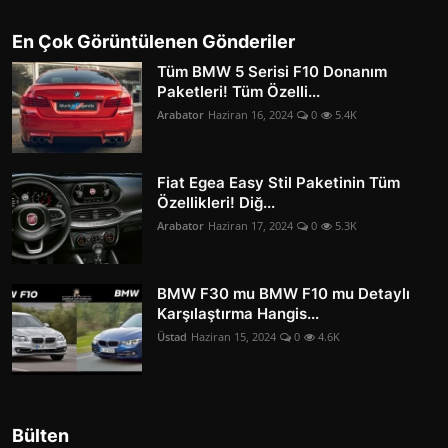
En Çok Görüntülenen Gönderiler
Tüm BMW 5 Serisi F10 Donanım
Paketleri! Tüm Özelli...
Arabator
Haziran 16, 2024
0
5.4K
Fiat Egea Easy Stil Paketinin Tüm
Özellikleri! Diğ...
Arabator
Haziran 17, 2024
0
5.3K
BMW F30 mu BMW F10 mu Detaylı
Karşılaştırma Hangis...
Üstad
Haziran 15, 2024
0
4.6K
Bülten