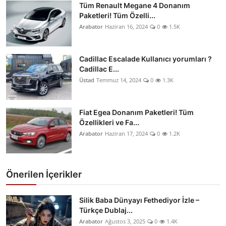
Tüm Renault Megane 4 Donanım
Paketleri! Tüm Özelli...
Arabator
Haziran 16, 2024
0
1.5K
Cadillac Escalade Kullanıcı yorumları ?
Cadillac E...
Üstad
Temmuz 14, 2024
0
1.3K
Fiat Egea Donanım Paketleri! Tüm
Özellikleri ve Fa...
Arabator
Haziran 17, 2024
0
1.2K
Önerilen İçerikler
Silik Baba Dünyayı Fethediyor İzle –
Türkçe Dublaj...
Arabator
Ağustos 3, 2025
0
1.4K