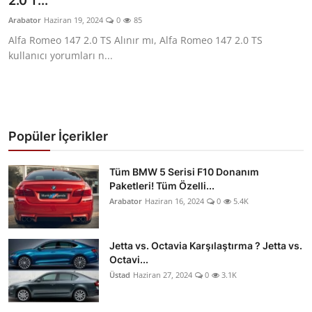
2.0 T...
Yağlar
Arabator
Haziran 19, 2024
0
85
Alfa Romeo 147 2.0 TS Alınır mı, Alfa Romeo 147 2.0 TS
Oto Bilgi
kullanıcı yorumları n...
Popüler İçerikler
Tüm BMW 5 Serisi F10 Donanım
Paketleri! Tüm Özelli...
Arabator
Haziran 16, 2024
0
5.4K
Jetta vs. Octavia Karşılaştırma ? Jetta vs.
Octavi...
Üstad
Haziran 27, 2024
0
3.1K