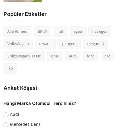
Popüler Etiketler
Alfa Romeo
BMW
fiat
egea
fiat egea
VolksWagen
renault
peugeot
megane 4
Volkswagen Passat
opel
audi
ford
clio
f30
Anket Köşesi
Hangi Marka Otomobil Tercihiniz?
Audi
Mercedes-Benz