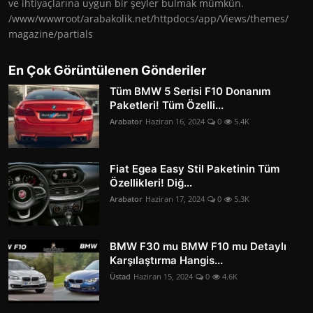
ve ihtiyaçlarına uygun bir şeyler bulmak mümkün.
/www/wwwroot/arabakolik.net/httpdocs/app/Views/themes/
magazine/partials
En Çok Görüntülenen Gönderiler
Tüm BMW 5 Serisi F10 Donanım
Paketleri! Tüm Özelli...
Arabator
Haziran 16, 2024
0
5.4K
Fiat Egea Easy Stil Paketinin Tüm
Özellikleri! Diğ...
Arabator
Haziran 17, 2024
0
5.3K
BMW F30 mu BMW F10 mu Detaylı
Karşılaştırma Hangis...
Üstad
Haziran 15, 2024
0
4.6K