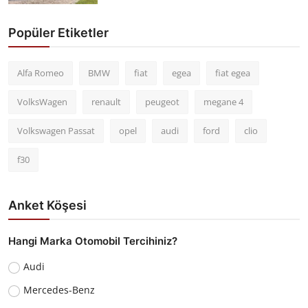
Popüler Etiketler
Alfa Romeo
BMW
fiat
egea
fiat egea
VolksWagen
renault
peugeot
megane 4
Volkswagen Passat
opel
audi
ford
clio
f30
Anket Köşesi
Hangi Marka Otomobil Tercihiniz?
Audi
Mercedes-Benz