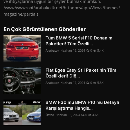
ve ihtiyaçlarına uygun bir şeyler bulmak mümkün.
/www/wwwroot/arabakolik.net/httpdocs/app/Views/themes/
magazine/partials
En Çok Görüntülenen Gönderiler
Tüm BMW 5 Serisi F10 Donanım
Paketleri! Tüm Özelli...
Arabator
Haziran 16, 2024
0
5.4K
Fiat Egea Easy Stil Paketinin Tüm
Özellikleri! Diğ...
Arabator
Haziran 17, 2024
0
5.3K
BMW F30 mu BMW F10 mu Detaylı
Karşılaştırma Hangis...
Üstad
Haziran 15, 2024
0
4.6K