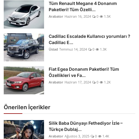
Tüm Renault Megane 4 Donanım
Paketleri! Tüm Özelli...
Arabator
Haziran 16, 2024
0
1.5K
Cadillac Escalade Kullanıcı yorumları ?
Cadillac E...
Üstad
Temmuz 14, 2024
0
1.3K
Fiat Egea Donanım Paketleri! Tüm
Özellikleri ve Fa...
Arabator
Haziran 17, 2024
0
1.2K
Önerilen İçerikler
Silik Baba Dünyayı Fethediyor İzle –
Türkçe Dublaj...
Arabator
Ağustos 3, 2025
0
1.4K