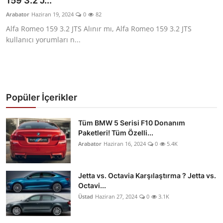
159 3.2 J...
Yağlar
Arabator
Haziran 19, 2024
0
82
Alfa Romeo 159 3.2 JTS Alınır mı, Alfa Romeo 159 3.2 JTS
Oto Bilgi
kullanıcı yorumları n...
Popüler İçerikler
Tüm BMW 5 Serisi F10 Donanım
Paketleri! Tüm Özelli...
Arabator
Haziran 16, 2024
0
5.4K
Jetta vs. Octavia Karşılaştırma ? Jetta vs.
Octavi...
Üstad
Haziran 27, 2024
0
3.1K