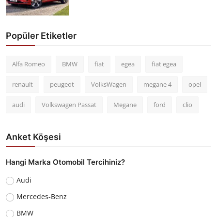
Popüler Etiketler
Alfa Romeo
BMW
fiat
egea
fiat egea
renault
peugeot
VolksWagen
megane 4
opel
audi
Volkswagen Passat
Megane
ford
clio
Anket Köşesi
Hangi Marka Otomobil Tercihiniz?
Audi
Mercedes-Benz
BMW