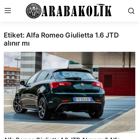
Etiket: Alfa Romeo Giulietta 1.6 JTD
İletişim
alınır mı
Genel
Karşılaştırmalar
Testler
Markalar
Öneriler
Motosiklet
Paketler