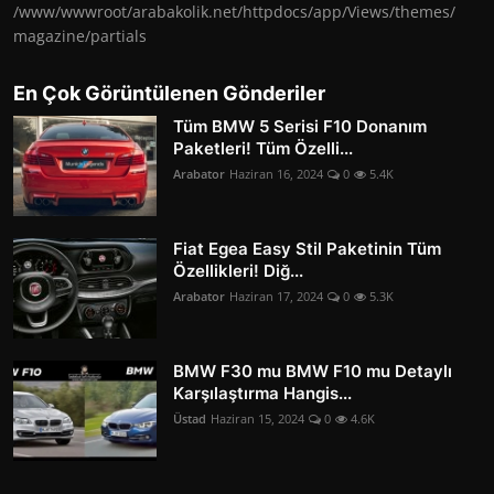
/www/wwwroot/arabakolik.net/httpdocs/app/Views/themes/
magazine/partials
En Çok Görüntülenen Gönderiler
Tüm BMW 5 Serisi F10 Donanım
Paketleri! Tüm Özelli...
Arabator
Haziran 16, 2024
0
5.4K
Fiat Egea Easy Stil Paketinin Tüm
Özellikleri! Diğ...
Arabator
Haziran 17, 2024
0
5.3K
BMW F30 mu BMW F10 mu Detaylı
Karşılaştırma Hangis...
Üstad
Haziran 15, 2024
0
4.6K