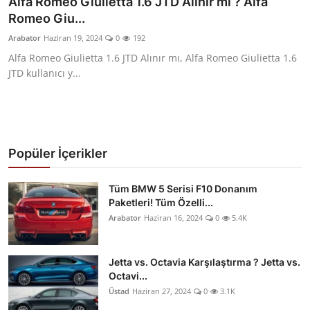
Alfa Romeo Giulietta 1.6 JTD Alınır mı ? Alfa
Romeo Giu...
Yağlar
Arabator
Haziran 19, 2024
0
192
Oto Bilgi
Alfa Romeo Giulietta 1.6 JTD Alınır mı, Alfa Romeo Giulietta 1.6
JTD kullanıcı y...
Popüler İçerikler
Tüm BMW 5 Serisi F10 Donanım
Paketleri! Tüm Özelli...
Arabator
Haziran 16, 2024
0
5.4K
Jetta vs. Octavia Karşılaştırma ? Jetta vs.
Octavi...
Üstad
Haziran 27, 2024
0
3.1K