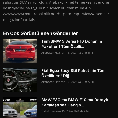
rahat bir SUV arıyor olun, Arabakolik.net'te herkesin zevkine
ve ihtiyaçlarına uygun bir şeyler bulmak mümkün.
/www/wwwroot/arabakolik.net/httpdocs/app/Views/themes/
magazine/partials
En Çok Görüntülenen Gönderiler
Tüm BMW 5 Serisi F10 Donanım
Paketleri! Tüm Özelli...
Arabator
Haziran 16, 2024
0
5.4K
Fiat Egea Easy Stil Paketinin Tüm
Özellikleri! Diğ...
Arabator
Haziran 17, 2024
0
5.3K
BMW F30 mu BMW F10 mu Detaylı
Karşılaştırma Hangis...
Üstad
Haziran 15, 2024
0
4.6K