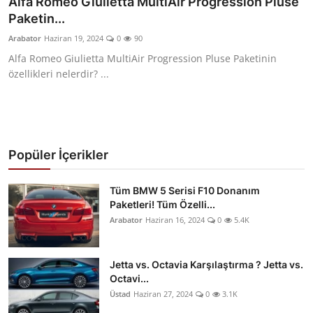
Alfa Romeo Giulietta MultiAir Progression Pluse
Paketin...
Yağlar
Arabator
Haziran 19, 2024
0
90
Oto Bilgi
Alfa Romeo Giulietta MultiAir Progression Pluse Paketinin
özellikleri nelerdir? ...
Popüler İçerikler
Tüm BMW 5 Serisi F10 Donanım
Paketleri! Tüm Özelli...
Arabator
Haziran 16, 2024
0
5.4K
Jetta vs. Octavia Karşılaştırma ? Jetta vs.
Octavi...
Üstad
Haziran 27, 2024
0
3.1K