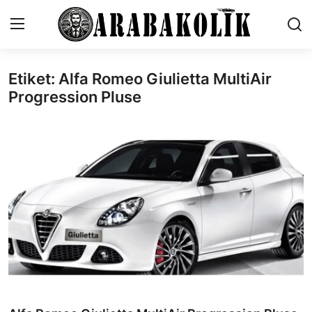
Etiket: Alfa Romeo Giulietta MultiAir
İletişim
Progression Pluse
Genel
Karşılaştırmalar
Testler
Markalar
Motosiklet
Öneriler
Paketler