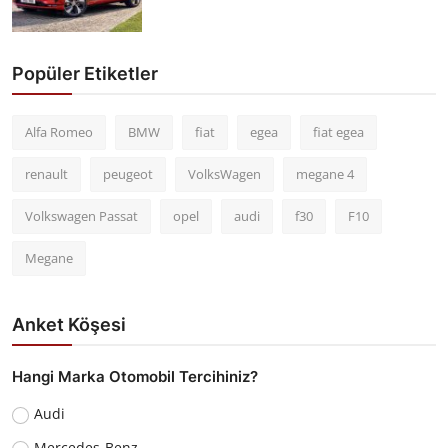
Popüler Etiketler
Alfa Romeo
BMW
fiat
egea
fiat egea
renault
peugeot
VolksWagen
megane 4
Volkswagen Passat
opel
audi
f30
F10
Megane
Anket Köşesi
Hangi Marka Otomobil Tercihiniz?
Audi
Mercedes-Benz