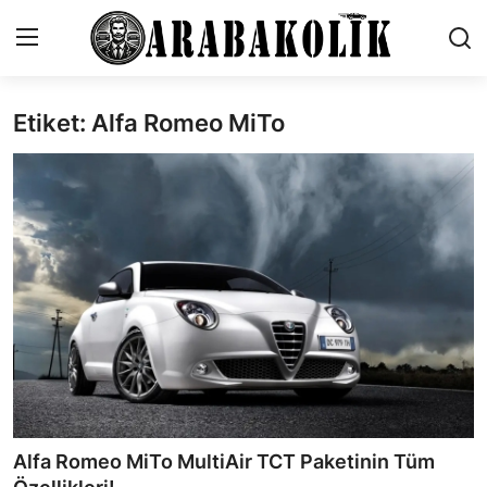
Etiket: Alfa Romeo MiTo
İletişim
Genel
Karşılaştırmalar
Testler
Markalar
Motosiklet
Öneriler
Alfa Romeo MiTo MultiAir TCT Paketinin Tüm
Paketler