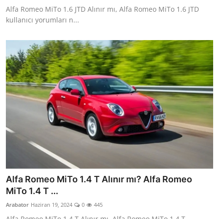
Alfa Romeo MiTo 1.6 JTD Alınır mı, Alfa Romeo MiTo 1.6 JTD
kullanıcı yorumları n...
Alfa Romeo MiTo 1.4 T Alınır mı? Alfa Romeo
MiTo 1.4 T ...
Arabator
Haziran 19, 2024
0
445
Alfa Romeo MiTo 1.4 T Alınır mı, Alfa Romeo MiTo 1.4 T