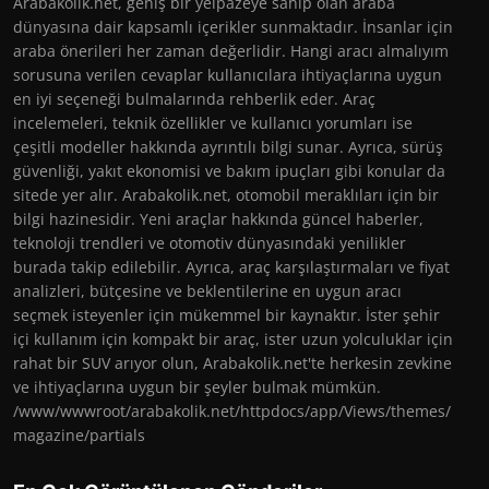
Arabakolik.net, geniş bir yelpazeye sahip olan araba
dünyasına dair kapsamlı içerikler sunmaktadır. İnsanlar için
araba önerileri her zaman değerlidir. Hangi aracı almalıyım
sorusuna verilen cevaplar kullanıcılara ihtiyaçlarına uygun
en iyi seçeneği bulmalarında rehberlik eder. Araç
incelemeleri, teknik özellikler ve kullanıcı yorumları ise
çeşitli modeller hakkında ayrıntılı bilgi sunar. Ayrıca, sürüş
güvenliği, yakıt ekonomisi ve bakım ipuçları gibi konular da
sitede yer alır. Arabakolik.net, otomobil meraklıları için bir
bilgi hazinesidir. Yeni araçlar hakkında güncel haberler,
teknoloji trendleri ve otomotiv dünyasındaki yenilikler
burada takip edilebilir. Ayrıca, araç karşılaştırmaları ve fiyat
analizleri, bütçesine ve beklentilerine en uygun aracı
seçmek isteyenler için mükemmel bir kaynaktır. İster şehir
içi kullanım için kompakt bir araç, ister uzun yolculuklar için
rahat bir SUV arıyor olun, Arabakolik.net'te herkesin zevkine
ve ihtiyaçlarına uygun bir şeyler bulmak mümkün.
/www/wwwroot/arabakolik.net/httpdocs/app/Views/themes/
magazine/partials