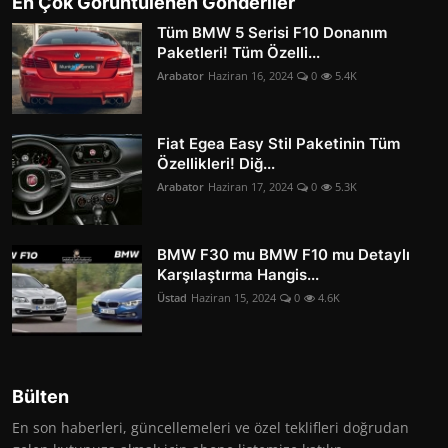
En Çok Görüntülenen Gönderiler
Tüm BMW 5 Serisi F10 Donanım
Paketleri! Tüm Özelli...
Arabator
Haziran 16, 2024
0
5.4K
Fiat Egea Easy Stil Paketinin Tüm
Özellikleri! Diğ...
Arabator
Haziran 17, 2024
0
5.3K
BMW F30 mu BMW F10 mu Detaylı
Karşılaştırma Hangis...
Üstad
Haziran 15, 2024
0
4.6K
Bülten
En son haberleri, güncellemeleri ve özel teklifleri doğrudan