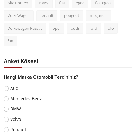
Alfa Romeo
BMW
fiat
egea
fiat egea
VolksWagen
renault
peugeot
megane 4
Volkswagen Passat
opel
audi
ford
clio
f30
Anket Köşesi
Hangi Marka Otomobil Tercihiniz?
Audi
Mercedes-Benz
BMW
Volvo
Renault