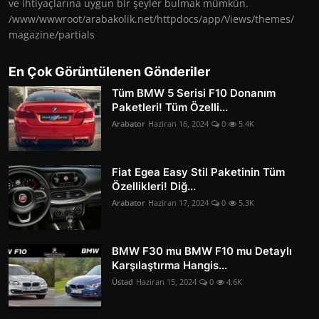
ve ihtiyaçlarına uygun bir şeyler bulmak mümkün.
/www/wwwroot/arabakolik.net/httpdocs/app/Views/themes/
magazine/partials
En Çok Görüntülenen Gönderiler
Tüm BMW 5 Serisi F10 Donanım
Paketleri! Tüm Özelli...
Arabator
Haziran 16, 2024
0
5.4K
Fiat Egea Easy Stil Paketinin Tüm
Özellikleri! Diğ...
Arabator
Haziran 17, 2024
0
5.3K
BMW F30 mu BMW F10 mu Detaylı
Karşılaştırma Hangis...
Üstad
Haziran 15, 2024
0
4.6K