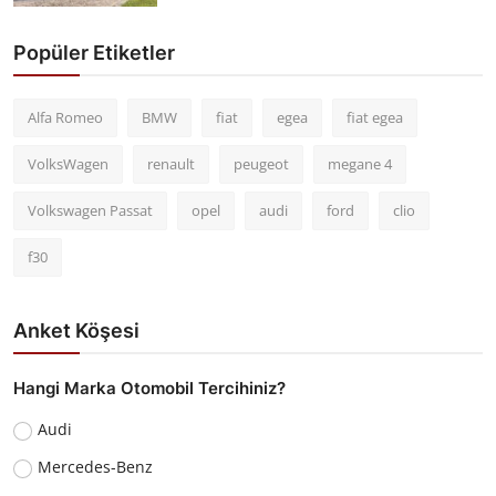
Popüler Etiketler
Alfa Romeo
BMW
fiat
egea
fiat egea
VolksWagen
renault
peugeot
megane 4
Volkswagen Passat
opel
audi
ford
clio
f30
Anket Köşesi
Hangi Marka Otomobil Tercihiniz?
Audi
Mercedes-Benz