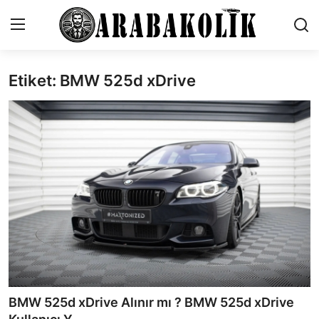
Etiket: BMW 525d xDrive
İletişim
Genel
Karşılaştırmalar
Testler
Markalar
Motosiklet
Öneriler
BMW 525d xDrive Alınır mı ? BMW 525d xDrive
Paketler