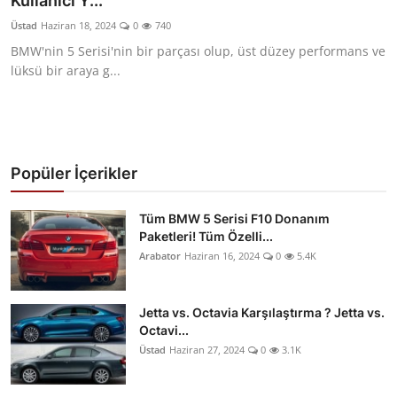
Kullanıcı Y...
Yağlar
Üstad
Haziran 18, 2024
0
740
BMW'nin 5 Serisi'nin bir parçası olup, üst düzey performans ve
Oto Bilgi
lüksü bir araya g...
Popüler İçerikler
Tüm BMW 5 Serisi F10 Donanım
Paketleri! Tüm Özelli...
Arabator
Haziran 16, 2024
0
5.4K
Jetta vs. Octavia Karşılaştırma ? Jetta vs.
Octavi...
Üstad
Haziran 27, 2024
0
3.1K