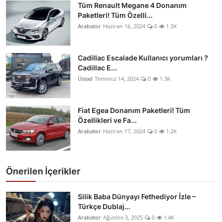
Tüm Renault Megane 4 Donanım
Paketleri! Tüm Özelli...
Arabator
Haziran 16, 2024
0
1.5K
Cadillac Escalade Kullanıcı yorumları ?
Cadillac E...
Üstad
Temmuz 14, 2024
0
1.3K
Fiat Egea Donanım Paketleri! Tüm
Özellikleri ve Fa...
Arabator
Haziran 17, 2024
0
1.2K
Önerilen İçerikler
Silik Baba Dünyayı Fethediyor İzle –
Türkçe Dublaj...
Arabator
Ağustos 3, 2025
0
1.4K