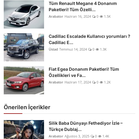
Tüm Renault Megane 4 Donanım
Paketleri! Tüm Özelli...
Arabator
Haziran 16, 2024
0
1.5K
Cadillac Escalade Kullanıcı yorumları ?
Cadillac E...
Üstad
Temmuz 14, 2024
0
1.3K
Fiat Egea Donanım Paketleri! Tüm
Özellikleri ve Fa...
Arabator
Haziran 17, 2024
0
1.2K
Önerilen İçerikler
Silik Baba Dünyayı Fethediyor İzle –
Türkçe Dublaj...
Arabator
Ağustos 3, 2025
0
1.4K