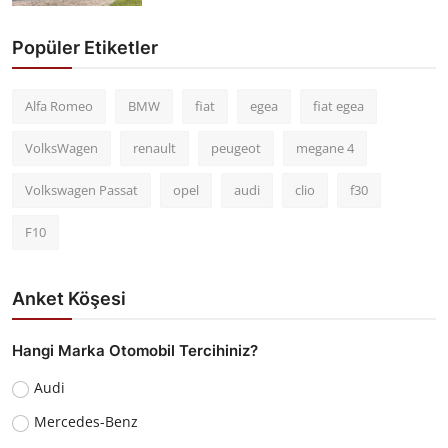
Popüler Etiketler
Alfa Romeo
BMW
fiat
egea
fiat egea
VolksWagen
renault
peugeot
megane 4
Volkswagen Passat
opel
audi
clio
f30
F10
Anket Köşesi
Hangi Marka Otomobil Tercihiniz?
Audi
Mercedes-Benz