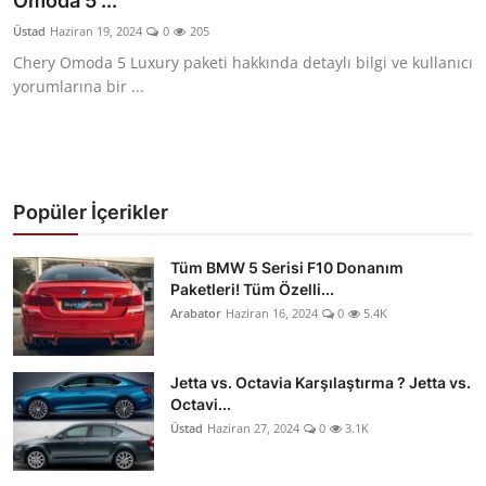
Omoda 5 ...
Yağlar
Üstad
Haziran 19, 2024
0
205
Chery Omoda 5 Luxury paketi hakkında detaylı bilgi ve kullanıcı
Oto Bilgi
yorumlarına bir ...
Popüler İçerikler
Tüm BMW 5 Serisi F10 Donanım
Paketleri! Tüm Özelli...
Arabator
Haziran 16, 2024
0
5.4K
Jetta vs. Octavia Karşılaştırma ? Jetta vs.
Octavi...
Üstad
Haziran 27, 2024
0
3.1K