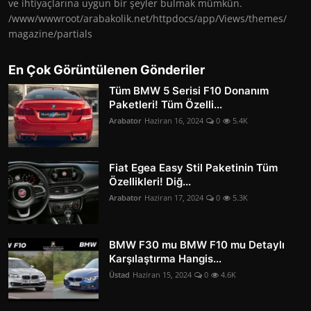
ve ihtiyaçlarına uygun bir şeyler bulmak mümkün.
/www/wwwroot/arabakolik.net/httpdocs/app/Views/themes/
magazine/partials
En Çok Görüntülenen Gönderiler
Tüm BMW 5 Serisi F10 Donanım
Paketleri! Tüm Özelli...
Arabator
Haziran 16, 2024
0
5.4K
Fiat Egea Easy Stil Paketinin Tüm
Özellikleri! Diğ...
Arabator
Haziran 17, 2024
0
5.3K
BMW F30 mu BMW F10 mu Detaylı
Karşılaştırma Hangis...
Üstad
Haziran 15, 2024
0
4.6K