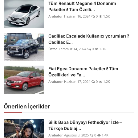
Tüm Renault Megane 4 Donanım
Paketleri! Tüm Özelli...
Arabator
Haziran 16, 2024
0
1.5K
Cadillac Escalade Kullanıcı yorumları ?
Cadillac E...
Üstad
Temmuz 14, 2024
0
1.3K
Fiat Egea Donanım Paketleri! Tüm
Özellikleri ve Fa...
Arabator
Haziran 17, 2024
0
1.2K
Önerilen İçerikler
Silik Baba Dünyayı Fethediyor İzle –
Türkçe Dublaj...
Arabator
Ağustos 3, 2025
0
1.4K