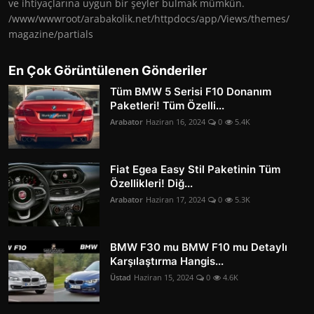
ve ihtiyaçlarına uygun bir şeyler bulmak mümkün.
/www/wwwroot/arabakolik.net/httpdocs/app/Views/themes/
magazine/partials
En Çok Görüntülenen Gönderiler
Tüm BMW 5 Serisi F10 Donanım
Paketleri! Tüm Özelli...
Arabator
Haziran 16, 2024
0
5.4K
Fiat Egea Easy Stil Paketinin Tüm
Özellikleri! Diğ...
Arabator
Haziran 17, 2024
0
5.3K
BMW F30 mu BMW F10 mu Detaylı
Karşılaştırma Hangis...
Üstad
Haziran 15, 2024
0
4.6K