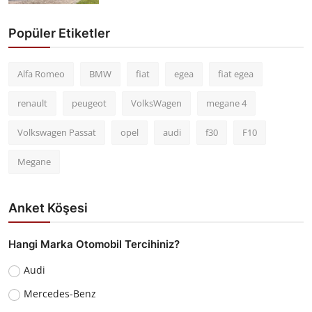
Popüler Etiketler
Alfa Romeo
BMW
fiat
egea
fiat egea
renault
peugeot
VolksWagen
megane 4
Volkswagen Passat
opel
audi
f30
F10
Megane
Anket Köşesi
Hangi Marka Otomobil Tercihiniz?
Audi
Mercedes-Benz