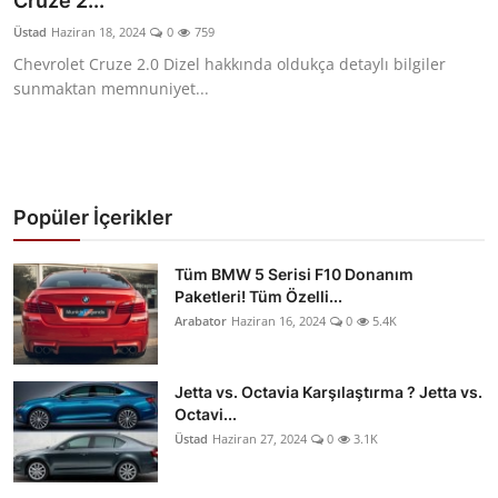
Cruze 2...
Yağlar
Üstad
Haziran 18, 2024
0
759
Chevrolet Cruze 2.0 Dizel hakkında oldukça detaylı bilgiler
Oto Bilgi
sunmaktan memnuniyet...
Popüler İçerikler
Tüm BMW 5 Serisi F10 Donanım
Paketleri! Tüm Özelli...
Arabator
Haziran 16, 2024
0
5.4K
Jetta vs. Octavia Karşılaştırma ? Jetta vs.
Octavi...
Üstad
Haziran 27, 2024
0
3.1K