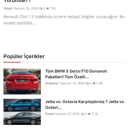
Yorumları ?
Yağlar
Üstad
Haziran 16, 2024
0
726
Renault Clio 1.5 hakkında sizlere detaylı bilgiler sunacağım. Bu
Oto Bilgi
model özellikle...
Popüler İçerikler
Tüm BMW 5 Serisi F10 Donanım
Paketleri! Tüm Özelli...
Arabator
Haziran 16, 2024
0
5.4K
Jetta vs. Octavia Karşılaştırma ? Jetta vs.
Octavi...
Üstad
Haziran 27, 2024
0
3.1K