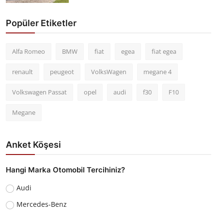
Popüler Etiketler
Alfa Romeo
BMW
fiat
egea
fiat egea
renault
peugeot
VolksWagen
megane 4
Volkswagen Passat
opel
audi
f30
F10
Megane
Anket Köşesi
Hangi Marka Otomobil Tercihiniz?
Audi
Mercedes-Benz