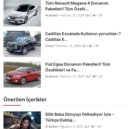
Tüm Renault Megane 4 Donanım
Paketleri! Tüm Özelli...
Arabator
Haziran 16, 2024
0
1.5K
Cadillac Escalade Kullanıcı yorumları ?
Cadillac E...
Üstad
Temmuz 14, 2024
0
1.3K
Fiat Egea Donanım Paketleri! Tüm
Özellikleri ve Fa...
Arabator
Haziran 17, 2024
0
1.2K
Önerilen İçerikler
Silik Baba Dünyayı Fethediyor İzle –
Türkçe Dublaj...
Arabator
Ağustos 3, 2025
0
1.4K