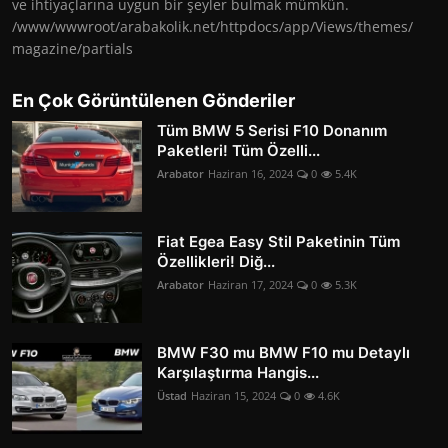
ve ihtiyaçlarına uygun bir şeyler bulmak mümkün.
/www/wwwroot/arabakolik.net/httpdocs/app/Views/themes/
magazine/partials
En Çok Görüntülenen Gönderiler
Tüm BMW 5 Serisi F10 Donanım
Paketleri! Tüm Özelli...
Arabator
Haziran 16, 2024
0
5.4K
Fiat Egea Easy Stil Paketinin Tüm
Özellikleri! Diğ...
Arabator
Haziran 17, 2024
0
5.3K
BMW F30 mu BMW F10 mu Detaylı
Karşılaştırma Hangis...
Üstad
Haziran 15, 2024
0
4.6K