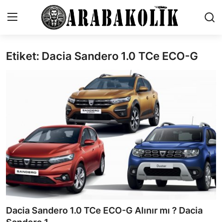
Etiket: Dacia Sandero 1.0 TCe ECO-G
İletişim
Genel
Karşılaştırmalar
Testler
Markalar
Öneriler
Motosiklet
Dacia Sandero 1.0 TCe ECO-G Alınır mı ? Dacia
Paketler