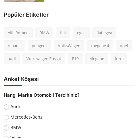
Popüler Etiketler
Alfa Romeo
BMW
fiat
egea
fiat egea
renault
peugeot
VolksWagen
megane 4
opel
audi
Volkswagen Passat
F10
Megane
ford
Anket Köşesi
Hangi Marka Otomobil Tercihiniz?
Audi
Mercedes-Benz
BMW
Volvo