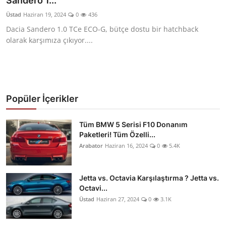
Sandero 1...
Yağlar
Üstad
Haziran 19, 2024
0
436
Dacia Sandero 1.0 TCe ECO-G, bütçe dostu bir hatchback
Oto Bilgi
olarak karşımıza çıkıyor....
Popüler İçerikler
Tüm BMW 5 Serisi F10 Donanım
Paketleri! Tüm Özelli...
Arabator
Haziran 16, 2024
0
5.4K
Jetta vs. Octavia Karşılaştırma ? Jetta vs.
Octavi...
Üstad
Haziran 27, 2024
0
3.1K