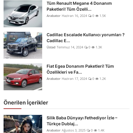
Tüm Renault Megane 4 Donanım
Paketleri! Tüm Özelli...
Arabator
Haziran 16, 2024
0
1.5K
Cadillac Escalade Kullanıcı yorumları ?
Cadillac E...
Üstad
Temmuz 14, 2024
0
1.3K
Fiat Egea Donanım Paketleri! Tüm
Özellikleri ve Fa...
Arabator
Haziran 17, 2024
0
1.2K
Önerilen İçerikler
Silik Baba Dünyayı Fethediyor İzle –
Türkçe Dublaj...
Arabator
Ağustos 3, 2025
0
1.4K