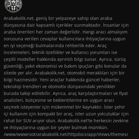
Arabakolik.net, geniş bir yelpazeye sahip olan araba
dünyasına dair kapsamlı içerikler sunmaktadır. İnsanlar için
araba önerileri her zaman değerlidir. Hangi aracı almalıyım
sorusuna verilen cevaplar kullanıcılara ihtiyaçlarına uygun
en iyi seçeneği bulmalarında rehberlik eder. Araç
incelemeleri, teknik özellikler ve kullanıcı yorumları ise
çeşitli modeller hakkında ayrıntılı bilgi sunar. Ayrıca, sürüş
güvenliği, yakıt ekonomisi ve bakım ipuçları gibi konular da
sitede yer alır. Arabakolik.net, otomobil meraklıları için bir
bilgi hazinesidir. Yeni araçlar hakkında güncel haberler,
teknoloji trendleri ve otomotiv dünyasındaki yenilikler
burada takip edilebilir. Ayrıca, araç karşılaştırmaları ve fiyat
analizleri, bütçesine ve beklentilerine en uygun aracı
seçmek isteyenler için mükemmel bir kaynaktır. İster şehir
içi kullanım için kompakt bir araç, ister uzun yolculuklar için
rahat bir SUV arıyor olun, Arabakolik.net'te herkesin zevkine
ve ihtiyaçlarına uygun bir şeyler bulmak mümkün.
/www/wwwroot/arabakolik.net/httpdocs/app/Views/themes/