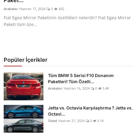
Paket...
Yağlar
Arabator
Haziran 17, 2024
0
832
Fiat Egea Mirror Paketinin özellikleri nelerdir? Fiat Egea Mirror
Oto Bilgi
Paketi tüm öze...
Popüler İçerikler
Tüm BMW 5 Serisi F10 Donanım
Paketleri! Tüm Özelli...
Arabator
Haziran 16, 2024
0
5.4K
Jetta vs. Octavia Karşılaştırma ? Jetta vs.
Octavi...
Üstad
Haziran 27, 2024
0
3.1K