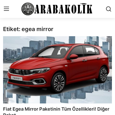
Etiket: egea mirror
İletişim
Genel
Karşılaştırmalar
Testler
Markalar
Öneriler
Motosiklet
Fiat Egea Mirror Paketinin Tüm Özellikleri! Diğer
Paketler