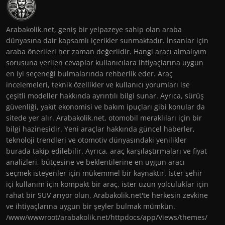
Arabakolik.net, geniş bir yelpazeye sahip olan araba
dünyasına dair kapsamlı içerikler sunmaktadır. İnsanlar için
araba önerileri her zaman değerlidir. Hangi aracı almalıyım
sorusuna verilen cevaplar kullanıcılara ihtiyaçlarına uygun
en iyi seçeneği bulmalarında rehberlik eder. Araç
incelemeleri, teknik özellikler ve kullanıcı yorumları ise
çeşitli modeller hakkında ayrıntılı bilgi sunar. Ayrıca, sürüş
güvenliği, yakıt ekonomisi ve bakım ipuçları gibi konular da
sitede yer alır. Arabakolik.net, otomobil meraklıları için bir
bilgi hazinesidir. Yeni araçlar hakkında güncel haberler,
teknoloji trendleri ve otomotiv dünyasındaki yenilikler
burada takip edilebilir. Ayrıca, araç karşılaştırmaları ve fiyat
analizleri, bütçesine ve beklentilerine en uygun aracı
seçmek isteyenler için mükemmel bir kaynaktır. İster şehir
içi kullanım için kompakt bir araç, ister uzun yolculuklar için
rahat bir SUV arıyor olun, Arabakolik.net'te herkesin zevkine
ve ihtiyaçlarına uygun bir şeyler bulmak mümkün.
/www/wwwroot/arabakolik.net/httpdocs/app/Views/themes/