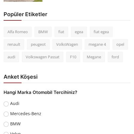
Popüler Etiketler
Alfa Romeo
BMW
fiat
egea
fiat egea
renault
peugeot
VolksWagen
megane 4
opel
audi
Volkswagen Passat
F10
Megane
ford
Anket Köşesi
Hangi Marka Otomobil Tercihiniz?
Audi
Mercedes-Benz
BMW
Volvo