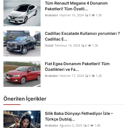
Tüm Renault Megane 4 Donanım
Paketleri! Tüm Özelli...
Arabator
Haziran 16, 2024
0
1.5K
Cadillac Escalade Kullanıcı yorumları ?
Cadillac E...
Üstad
Temmuz 14, 2024
0
1.3K
Fiat Egea Donanım Paketleri! Tüm
Özellikleri ve Fa...
Arabator
Haziran 17, 2024
0
1.2K
Önerilen İçerikler
Silik Baba Dünyayı Fethediyor İzle –
Türkçe Dublaj...
Arabator
Ağustos 3, 2025
0
1.4K