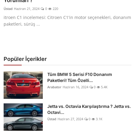
Yorumları ?
Yağlar
Üstad
Haziran 21, 2024
0
220
itroen C1 incelemesi: Citroen C1'in motor seçenekleri, donanım
Oto Bilgi
paketleri, sürüş ...
Popüler İçerikler
Tüm BMW 5 Serisi F10 Donanım
Paketleri! Tüm Özelli...
Arabator
Haziran 16, 2024
0
5.4K
Jetta vs. Octavia Karşılaştırma ? Jetta vs.
Octavi...
Üstad
Haziran 27, 2024
0
3.1K