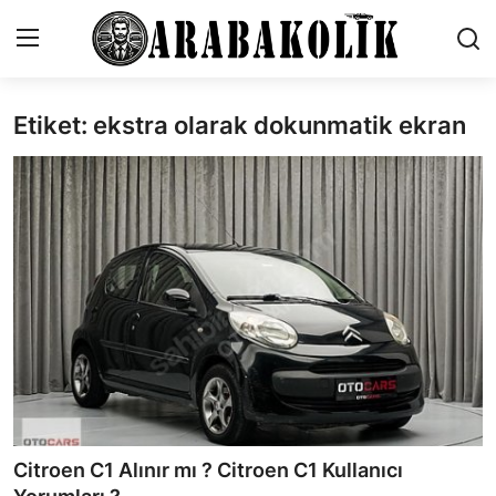
Etiket: ekstra olarak dokunmatik ekran
İletişim
Genel
Karşılaştırmalar
Testler
Markalar
Motosiklet
Öneriler
Citroen C1 Alınır mı ? Citroen C1 Kullanıcı
Paketler