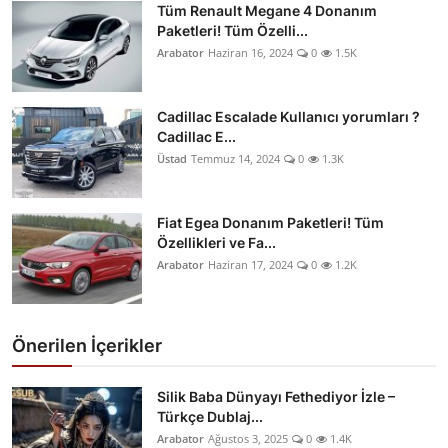
Tüm Renault Megane 4 Donanım
Paketleri! Tüm Özelli...
Arabator
Haziran 16, 2024
0
1.5K
Cadillac Escalade Kullanıcı yorumları ?
Cadillac E...
Üstad
Temmuz 14, 2024
0
1.3K
Fiat Egea Donanım Paketleri! Tüm
Özellikleri ve Fa...
Arabator
Haziran 17, 2024
0
1.2K
Önerilen İçerikler
Silik Baba Dünyayı Fethediyor İzle –
Türkçe Dublaj...
Arabator
Ağustos 3, 2025
0
1.4K