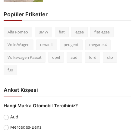
Popüler Etiketler
Alfa Romeo
BMW
fiat
egea
fiat egea
VolksWagen
renault
peugeot
megane 4
Volkswagen Passat
opel
audi
ford
clio
f30
Anket Köşesi
Hangi Marka Otomobil Tercihiniz?
Audi
Mercedes-Benz