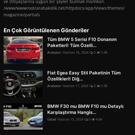
ve ihtiyaçlarına uygun bir şeyler bulmak mümkün.
/www/wwwroot/arabakolik.net/httpdocs/app/Views/themes/
magazine/partials
En Çok Görüntülenen Gönderiler
Tüm BMW 5 Serisi F10 Donanım
Paketleri! Tüm Özelli...
Arabator
Haziran 16, 2024
0
5.4K
Fiat Egea Easy Stil Paketinin Tüm
Özellikleri! Diğ...
Arabator
Haziran 17, 2024
0
5.3K
BMW F30 mu BMW F10 mu Detaylı
Karşılaştırma Hangis...
Üstad
Haziran 15, 2024
0
4.6K