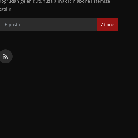
doğrudan gelen kutunuza almak için abone listemize
katılın
Abone