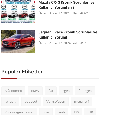
Mazda CX-3 Kronik Sorunları ve
Kullanıcı Yorumları ?
Üstad
Aralık 17, 2024
0
627
Jaguar I-Pace Kronik Sorunları ve
Kullanıcı Yoruml...
Üstad
Aralık 17, 2024
0
711
Popüler Etiketler
Alfa Romeo
BMW
fiat
egea
fiat egea
renault
peugeot
VolksWagen
megane 4
Volkswagen Passat
opel
audi
f30
F10