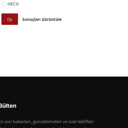
IVECO
Oy
Sonuçları Görüntüle
Bülten
En son haberleri, güncellemeleri ve özel teklifleri