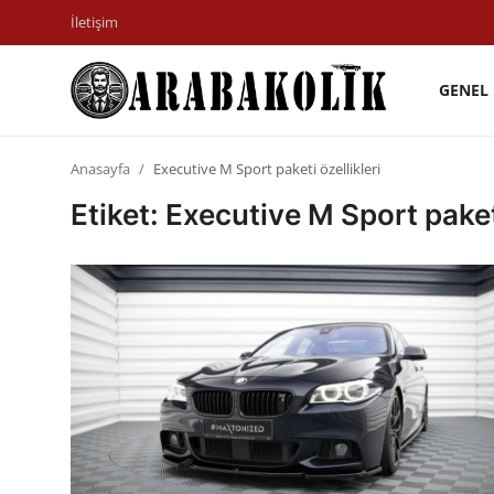
İletişim
GENEL
İletişim
Anasayfa
Executive M Sport paketi özellikleri
Genel
Etiket: Executive M Sport paketi
Karşılaştırmalar
Testler
Markalar
Motosiklet
Öneriler
Paketler