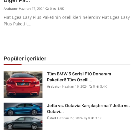
Diğer Pa...
Yağlar
Arabator
Haziran 17, 2024
0
1.9K
Fiat Egea Easy Plus Paketinin özellikleri nelerdir? Fiat Egea Easy
Oto Bilgi
Plus Paketi t...
Popüler İçerikler
Tüm BMW 5 Serisi F10 Donanım
Paketleri! Tüm Özelli...
Arabator
Haziran 16, 2024
0
5.4K
Jetta vs. Octavia Karşılaştırma ? Jetta vs.
Octavi...
Üstad
Haziran 27, 2024
0
3.1K