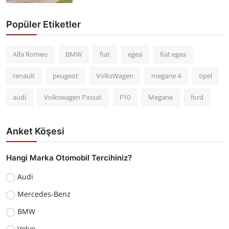
Popüler Etiketler
Alfa Romeo
BMW
fiat
egea
fiat egea
renault
peugeot
VolksWagen
megane 4
opel
audi
Volkswagen Passat
F10
Megane
ford
Anket Köşesi
Hangi Marka Otomobil Tercihiniz?
Audi
Mercedes-Benz
BMW
Volvo