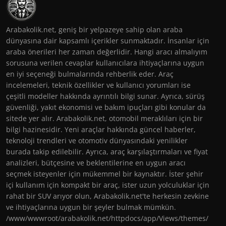
Arabakolik.net, geniş bir yelpazeye sahip olan araba
dünyasına dair kapsamlı içerikler sunmaktadır. İnsanlar için
araba önerileri her zaman değerlidir. Hangi aracı almalıyım
sorusuna verilen cevaplar kullanıcılara ihtiyaçlarına uygun
en iyi seçeneği bulmalarında rehberlik eder. Araç
incelemeleri, teknik özellikler ve kullanıcı yorumları ise
çeşitli modeller hakkında ayrıntılı bilgi sunar. Ayrıca, sürüş
güvenliği, yakıt ekonomisi ve bakım ipuçları gibi konular da
sitede yer alır. Arabakolik.net, otomobil meraklıları için bir
bilgi hazinesidir. Yeni araçlar hakkında güncel haberler,
teknoloji trendleri ve otomotiv dünyasındaki yenilikler
burada takip edilebilir. Ayrıca, araç karşılaştırmaları ve fiyat
analizleri, bütçesine ve beklentilerine en uygun aracı
seçmek isteyenler için mükemmel bir kaynaktır. İster şehir
içi kullanım için kompakt bir araç, ister uzun yolculuklar için
rahat bir SUV arıyor olun, Arabakolik.net'te herkesin zevkine
ve ihtiyaçlarına uygun bir şeyler bulmak mümkün.
/www/wwwroot/arabakolik.net/httpdocs/app/Views/themes/