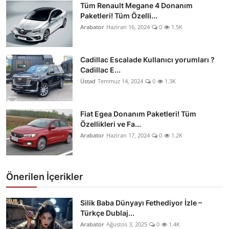
Tüm Renault Megane 4 Donanım
Paketleri! Tüm Özelli...
Arabator
Haziran 16, 2024
0
1.5K
Cadillac Escalade Kullanıcı yorumları ?
Cadillac E...
Üstad
Temmuz 14, 2024
0
1.3K
Fiat Egea Donanım Paketleri! Tüm
Özellikleri ve Fa...
Arabator
Haziran 17, 2024
0
1.2K
Önerilen İçerikler
Silik Baba Dünyayı Fethediyor İzle –
Türkçe Dublaj...
Arabator
Ağustos 3, 2025
0
1.4K