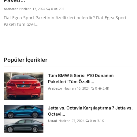
Paketl...
Yağlar
Arabator
Haziran 17, 2024
0
292
Fiat Egea Sport Paketinin özellikleri nelerdir? Fiat Egea Sport
Oto Bilgi
Paketi tüm özel...
Popüler İçerikler
Tüm BMW 5 Serisi F10 Donanım
Paketleri! Tüm Özelli...
Arabator
Haziran 16, 2024
0
5.4K
Jetta vs. Octavia Karşılaştırma ? Jetta vs.
Octavi...
Üstad
Haziran 27, 2024
0
3.1K