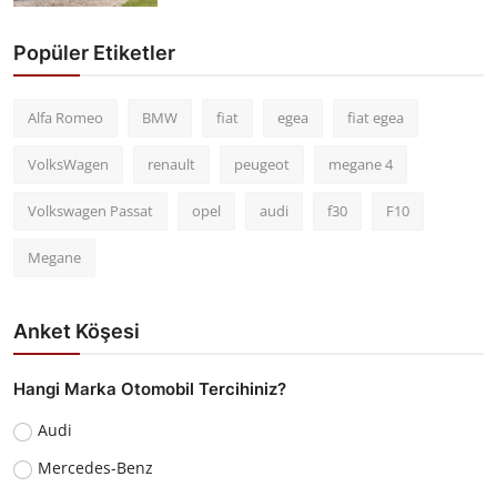
Popüler Etiketler
Alfa Romeo
BMW
fiat
egea
fiat egea
VolksWagen
renault
peugeot
megane 4
Volkswagen Passat
opel
audi
f30
F10
Megane
Anket Köşesi
Hangi Marka Otomobil Tercihiniz?
Audi
Mercedes-Benz