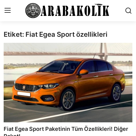
Etiket: Fiat Egea Sport özellikleri
İletişim
Genel
Karşılaştırmalar
Testler
Markalar
Öneriler
Motosiklet
Fiat Egea Sport Paketinin Tüm Özellikleri! Diğer
Paketler