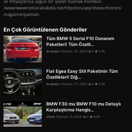
ve ihtiyaçlarına uygun bir şeyler bulmak mümkün.
/www/wwwroot/arabakolik.net/httpdocs/app/Views/themes/
magazine/partials
En Çok Görüntülenen Gönderiler
Tüm BMW 5 Serisi F10 Donanım
Paketleri! Tüm Özelli...
Arabator
Haziran 16, 2024
0
5.4K
Fiat Egea Easy Stil Paketinin Tüm
Özellikleri! Diğ...
Arabator
Haziran 17, 2024
0
5.3K
BMW F30 mu BMW F10 mu Detaylı
Karşılaştırma Hangis...
Üstad
Haziran 15, 2024
0
4.6K