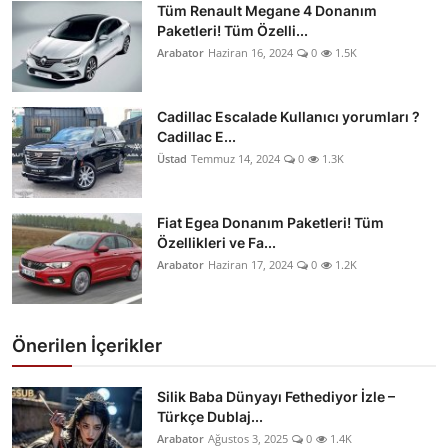
Tüm Renault Megane 4 Donanım
Paketleri! Tüm Özelli...
Arabator
Haziran 16, 2024
0
1.5K
Cadillac Escalade Kullanıcı yorumları ?
Cadillac E...
Üstad
Temmuz 14, 2024
0
1.3K
Fiat Egea Donanım Paketleri! Tüm
Özellikleri ve Fa...
Arabator
Haziran 17, 2024
0
1.2K
Önerilen İçerikler
Silik Baba Dünyayı Fethediyor İzle –
Türkçe Dublaj...
Arabator
Ağustos 3, 2025
0
1.4K