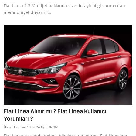
Fiat Linea 1.3 Multijet hakkında size detaylı bilgi sunmaktan
memnuniyet duyarım...
Fiat Linea Alınır mı ? Fiat Linea Kullanıcı
Yorumları ?
Üstad
Haziran 19, 2024
0
361
Fiat Linea hakkında detaylı bilgiler sunuyorum. Fiat Linea'nın