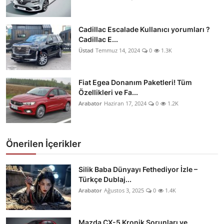
Cadillac Escalade Kullanıcı yorumları ?
Cadillac E...
Üstad
Temmuz 14, 2024
0
1.3K
Fiat Egea Donanım Paketleri! Tüm
Özellikleri ve Fa...
Arabator
Haziran 17, 2024
0
1.2K
Önerilen İçerikler
Silik Baba Dünyayı Fethediyor İzle –
Türkçe Dublaj...
Arabator
Ağustos 3, 2025
0
1.4K
Mazda CX-5 Kronik Sorunları ve