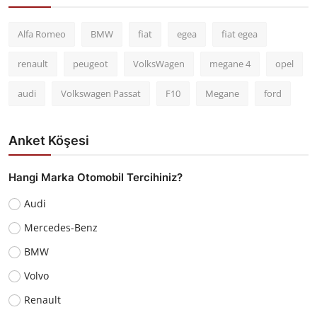
Alfa Romeo
BMW
fiat
egea
fiat egea
renault
peugeot
VolksWagen
megane 4
opel
audi
Volkswagen Passat
F10
Megane
ford
Anket Köşesi
Hangi Marka Otomobil Tercihiniz?
Audi
Mercedes-Benz
BMW
Volvo
Renault