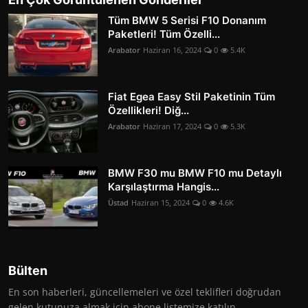
Tüm BMW 5 Serisi F10 Donanım
Paketleri! Tüm Özelli...
Arabator
Haziran 16, 2024
0
5.4K
Fiat Egea Easy Stil Paketinin Tüm
Özellikleri! Diğ...
Arabator
Haziran 17, 2024
0
5.3K
BMW F30 mu BMW F10 mu Detaylı
Karşılaştırma Hangis...
Üstad
Haziran 15, 2024
0
4.6K
Bülten
En son haberleri, güncellemeleri ve özel teklifleri doğrudan
gelen kutunuza almak için abone listemize katılın