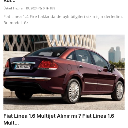
Kul...
Yağlar
Üstad
Haziran 19, 2024
0
878
Fiat Linea 1.4 Fire hakkında detaylı bilgileri sizin için derledim.
Oto Bilgi
Bu model, öz...
Fiat Linea 1.6 Multijet Alınır mı ? Fiat Linea 1.6
Mult...