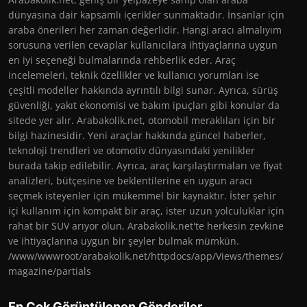
dünyasına dair kapsamlı içerikler sunmaktadır. İnsanlar için
araba önerileri her zaman değerlidir. Hangi aracı almalıyım
sorusuna verilen cevaplar kullanıcılara ihtiyaçlarına uygun
en iyi seçeneği bulmalarında rehberlik eder. Araç
incelemeleri, teknik özellikler ve kullanıcı yorumları ise
çeşitli modeller hakkında ayrıntılı bilgi sunar. Ayrıca, sürüş
güvenliği, yakıt ekonomisi ve bakım ipuçları gibi konular da
sitede yer alır. Arabakolik.net, otomobil meraklıları için bir
bilgi hazinesidir. Yeni araçlar hakkında güncel haberler,
teknoloji trendleri ve otomotiv dünyasındaki yenilikler
burada takip edilebilir. Ayrıca, araç karşılaştırmaları ve fiyat
analizleri, bütçesine ve beklentilerine en uygun aracı
seçmek isteyenler için mükemmel bir kaynaktır. İster şehir
içi kullanım için kompakt bir araç, ister uzun yolculuklar için
rahat bir SUV arıyor olun, Arabakolik.net'te herkesin zevkine
ve ihtiyaçlarına uygun bir şeyler bulmak mümkün.
/www/wwwroot/arabakolik.net/httpdocs/app/Views/themes/
magazine/partials
En Çok Görüntülenen Gönderiler