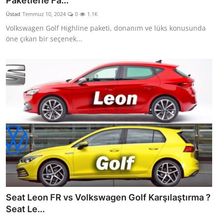
Paketlerle Fa...
Yağlar
Üstad
Temmuz 10, 2024
0
1.1K
Volkswagen Golf Highline paketi, donanım ve lüks konusunda
Oto Bilgi
öne çıkan bir seçenek...
Seat Leon FR vs Volkswagen Golf Karşılaştırma ?
Seat Le...