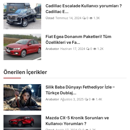
Cadillac Escalade Kullanıcı yorumları ?
Cadillac E...
Üstad
Temmuz 14, 2024
0
1.3K
Fiat Egea Donanım Paketleri! Tüm
Özellikleri ve Fa...
Arabator
Haziran 17, 2024
0
1.2K
Önerilen İçerikler
Silik Baba Dünyayı Fethediyor İzle –
Türkçe Dublaj...
Arabator
Ağustos 3, 2025
0
1.4K
Mazda CX-5 Kronik Sorunları ve
Kullanıcı Yorumları ?
Üstad
Aralık 17, 2024
0
1.2K