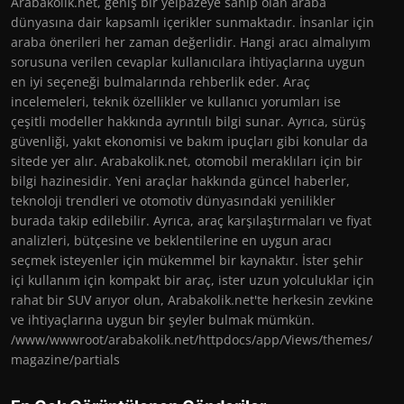
Arabakolik.net, geniş bir yelpazeye sahip olan araba
dünyasına dair kapsamlı içerikler sunmaktadır. İnsanlar için
araba önerileri her zaman değerlidir. Hangi aracı almalıyım
sorusuna verilen cevaplar kullanıcılara ihtiyaçlarına uygun
en iyi seçeneği bulmalarında rehberlik eder. Araç
incelemeleri, teknik özellikler ve kullanıcı yorumları ise
çeşitli modeller hakkında ayrıntılı bilgi sunar. Ayrıca, sürüş
güvenliği, yakıt ekonomisi ve bakım ipuçları gibi konular da
sitede yer alır. Arabakolik.net, otomobil meraklıları için bir
bilgi hazinesidir. Yeni araçlar hakkında güncel haberler,
teknoloji trendleri ve otomotiv dünyasındaki yenilikler
burada takip edilebilir. Ayrıca, araç karşılaştırmaları ve fiyat
analizleri, bütçesine ve beklentilerine en uygun aracı
seçmek isteyenler için mükemmel bir kaynaktır. İster şehir
içi kullanım için kompakt bir araç, ister uzun yolculuklar için
rahat bir SUV arıyor olun, Arabakolik.net'te herkesin zevkine
ve ihtiyaçlarına uygun bir şeyler bulmak mümkün.
/www/wwwroot/arabakolik.net/httpdocs/app/Views/themes/
magazine/partials