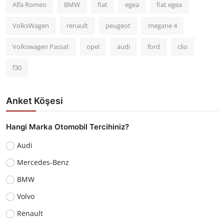
Alfa Romeo
BMW
fiat
egea
fiat egea
VolksWagen
renault
peugeot
megane 4
Volkswagen Passat
opel
audi
ford
clio
f30
Anket Köşesi
Hangi Marka Otomobil Tercihiniz?
Audi
Mercedes-Benz
BMW
Volvo
Renault