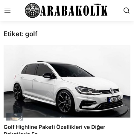
Etiket: golf
İletişim
Genel
Karşılaştırmalar
Testler
Markalar
Motosiklet
Öneriler
Golf Highline Paketi Özellikleri ve Diğer
Paketler