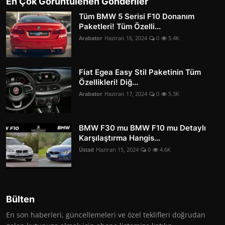
En Çok Görüntülenen Gönderiler
Tüm BMW 5 Serisi F10 Donanım
Paketleri! Tüm Özelli...
Arabator
Haziran 16, 2024
0
5.4K
Fiat Egea Easy Stil Paketinin Tüm
Özellikleri! Diğ...
Arabator
Haziran 17, 2024
0
5.3K
BMW F30 mu BMW F10 mu Detaylı
Karşılaştırma Hangis...
Üstad
Haziran 15, 2024
0
4.6K
Bülten
En son haberleri, güncellemeleri ve özel teklifleri doğrudan