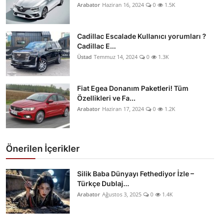
Arabator
Haziran 16, 2024
0
1.5K
Cadillac Escalade Kullanıcı yorumları ?
Cadillac E...
Üstad
Temmuz 14, 2024
0
1.3K
Fiat Egea Donanım Paketleri! Tüm
Özellikleri ve Fa...
Arabator
Haziran 17, 2024
0
1.2K
Önerilen İçerikler
Silik Baba Dünyayı Fethediyor İzle –
Türkçe Dublaj...
Arabator
Ağustos 3, 2025
0
1.4K