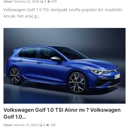
Üstad
Temmuz 22, 2024
0
679
Yağlar
Volkswagen Golf 1.0 TSI, kompakt sınıfta popüler bir modeldir.
Ancak, her araç g...
Oto Bilgi
Volkswagen Golf 1.0 TSI Alınır mı ? Volkswagen
Golf 1.0...
Üstad
Haziran 19, 2024
0
395