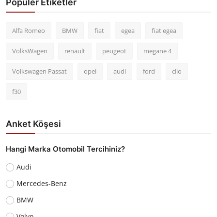
Popüler Etiketler
Alfa Romeo
BMW
fiat
egea
fiat egea
VolksWagen
renault
peugeot
megane 4
Volkswagen Passat
opel
audi
ford
clio
f30
Anket Köşesi
Hangi Marka Otomobil Tercihiniz?
Audi
Mercedes-Benz
BMW
Volvo