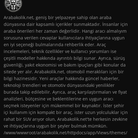
Arabakolik.net, geniş bir yelpazeye sahip olan araba
dünyasına dair kapsamlı içerikler sunmaktadır. İnsanlar için
araba önerileri her zaman değerlidir. Hangi aracı almalıyım
sorusuna verilen cevaplar kullanıcılara ihtiyaçlarına uygun
en iyi seçeneği bulmalarında rehberlik eder. Araç
incelemeleri, teknik özellikler ve kullanıcı yorumları ise
çeşitli modeller hakkında ayrıntılı bilgi sunar. Ayrıca, sürüş
güvenliği, yakıt ekonomisi ve bakım ipuçları gibi konular da
sitede yer alır. Arabakolik.net, otomobil meraklıları için bir
bilgi hazinesidir. Yeni araçlar hakkında güncel haberler,
teknoloji trendleri ve otomotiv dünyasındaki yenilikler
burada takip edilebilir. Ayrıca, araç karşılaştırmaları ve fiyat
analizleri, bütçesine ve beklentilerine en uygun aracı
seçmek isteyenler için mükemmel bir kaynaktır. İster şehir
içi kullanım için kompakt bir araç, ister uzun yolculuklar için
rahat bir SUV arıyor olun, Arabakolik.net'te herkesin zevkine
ve ihtiyaçlarına uygun bir şeyler bulmak mümkün.
/www/wwwroot/arabakolik.net/httpdocs/app/Views/themes/