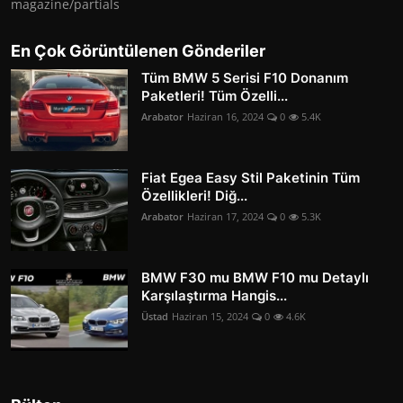
magazine/partials
En Çok Görüntülenen Gönderiler
Tüm BMW 5 Serisi F10 Donanım
Paketleri! Tüm Özelli...
Arabator
Haziran 16, 2024
0
5.4K
Fiat Egea Easy Stil Paketinin Tüm
Özellikleri! Diğ...
Arabator
Haziran 17, 2024
0
5.3K
BMW F30 mu BMW F10 mu Detaylı
Karşılaştırma Hangis...
Üstad
Haziran 15, 2024
0
4.6K