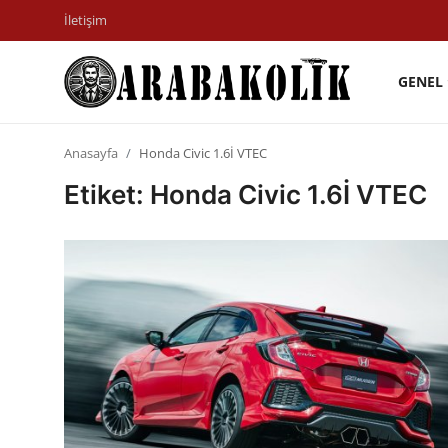
İletişim
GENEL
Genel
Anasayfa
Honda Civic 1.6İ VTEC
İletişim
Etiket: Honda Civic 1.6İ VTEC
Karşılaştırmalar
Testler
Markalar
Öneriler
Motosiklet
Paketler