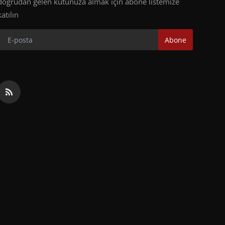
doğrudan gelen kutunuza almak için abone listemize
katılın
Abone