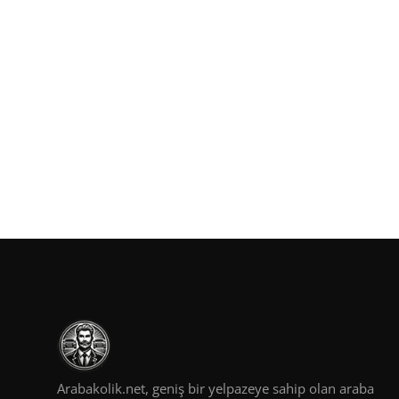
Arabakolik.net, geniş bir yelpazeye sahip olan araba