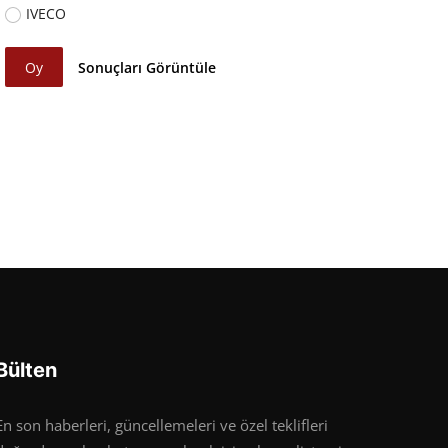
IVECO
Oy
Sonuçları Görüntüle
Bülten
En son haberleri, güncellemeleri ve özel teklifleri