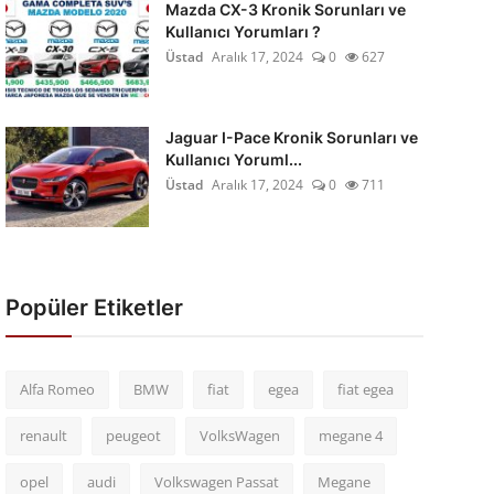
Mazda CX-3 Kronik Sorunları ve
Kullanıcı Yorumları ?
Üstad
Aralık 17, 2024
0
627
Jaguar I-Pace Kronik Sorunları ve
Kullanıcı Yoruml...
Üstad
Aralık 17, 2024
0
711
Popüler Etiketler
Alfa Romeo
BMW
fiat
egea
fiat egea
renault
peugeot
VolksWagen
megane 4
opel
audi
Volkswagen Passat
Megane