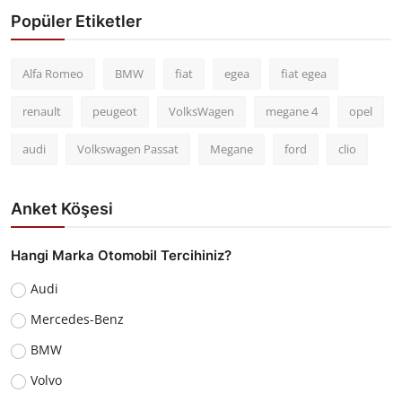
Popüler Etiketler
Alfa Romeo
BMW
fiat
egea
fiat egea
renault
peugeot
VolksWagen
megane 4
opel
audi
Volkswagen Passat
Megane
ford
clio
Anket Köşesi
Hangi Marka Otomobil Tercihiniz?
Audi
Mercedes-Benz
BMW
Volvo