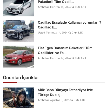
Paketleri! Tüm Özelli...
Arabator
Haziran 16, 2024
0
1.5K
Cadillac Escalade Kullanıcı yorumları ?
Cadillac E...
Üstad
Temmuz 14, 2024
0
1.3K
Fiat Egea Donanım Paketleri! Tüm
Özellikleri ve Fa...
Arabator
Haziran 17, 2024
0
1.2K
Önerilen İçerikler
Silik Baba Dünyayı Fethediyor İzle –
Türkçe Dublaj...
Arabator
Ağustos 3, 2025
0
1.4K