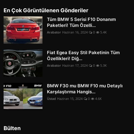
En Çok Görüntülenen Gönderiler
Tüm BMW 5 Serisi F10 Donanım
Paketleri! Tüm Özelli...
Arabator
Haziran 16, 2024
0
5.4K
Fiat Egea Easy Stil Paketinin Tüm
Özellikleri! Diğ...
Arabator
Haziran 17, 2024
0
5.3K
BMW F30 mu BMW F10 mu Detaylı
Karşılaştırma Hangis...
Üstad
Haziran 15, 2024
0
4.6K
Bülten