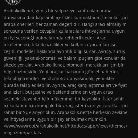
Arabakolik.net, geniş bir yelpazeye sahip olan araba
dünyasına dair kapsamlı içerikler sunmaktadır. İnsanlar için
araba önerileri her zaman değerlidir. Hangi aracı almalıyım
sorusuna verilen cevaplar kullanıcılara ihtiyaçlarına uygun
en iyi seçeneği bulmalarında rehberlik eder. Araç
incelemeleri, teknik özellikler ve kullanıcı yorumları ise
çeşitli modeller hakkında ayrıntılı bilgi sunar. Ayrıca, sürüş
güvenliği, yakıt ekonomisi ve bakım ipuçları gibi konular da
sitede yer alır. Arabakolik.net, otomobil meraklıları için bir
bilgi hazinesidir. Yeni araçlar hakkında güncel haberler,
teknoloji trendleri ve otomotiv dünyasındaki yenilikler
burada takip edilebilir. Ayrıca, araç karşılaştırmaları ve fiyat
analizleri, bütçesine ve beklentilerine en uygun aracı
seçmek isteyenler için mükemmel bir kaynaktır. İster şehir
içi kullanım için kompakt bir araç, ister uzun yolculuklar için
rahat bir SUV arıyor olun, Arabakolik.net'te herkesin zevkine
ve ihtiyaçlarına uygun bir şeyler bulmak mümkün.
/www/wwwroot/arabakolik.net/httpdocs/app/Views/themes/
magazine/partials