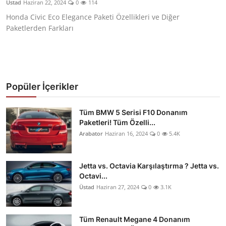
Üstad
Haziran 22, 2024
0
114
Yağlar
Honda Civic Eco Elegance Paketi Özellikleri ve Diğer
Paketlerden Farkları
Oto Bilgi
Popüler İçerikler
Tüm BMW 5 Serisi F10 Donanım
Paketleri! Tüm Özelli...
Arabator
Haziran 16, 2024
0
5.4K
Jetta vs. Octavia Karşılaştırma ? Jetta vs.
Octavi...
Üstad
Haziran 27, 2024
0
3.1K
Tüm Renault Megane 4 Donanım