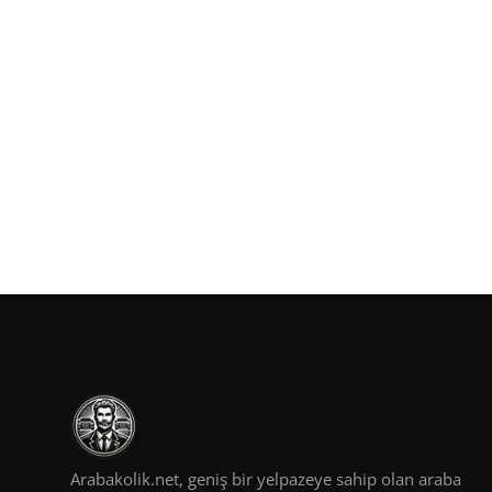
Arabakolik.net, geniş bir yelpazeye sahip olan araba