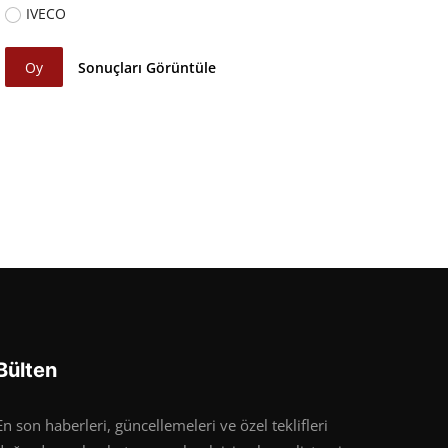
IVECO
Oy
Sonuçları Görüntüle
Bülten
En son haberleri, güncellemeleri ve özel teklifleri