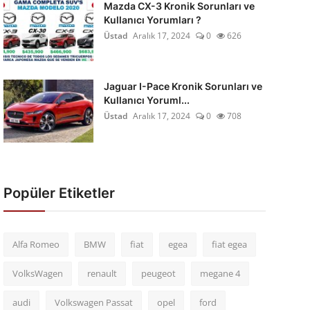
Mazda CX-3 Kronik Sorunları ve
Kullanıcı Yorumları ?
Üstad
Aralık 17, 2024
0
626
Jaguar I-Pace Kronik Sorunları ve
Kullanıcı Yoruml...
Üstad
Aralık 17, 2024
0
708
Popüler Etiketler
Alfa Romeo
BMW
fiat
egea
fiat egea
VolksWagen
renault
peugeot
megane 4
audi
Volkswagen Passat
opel
ford