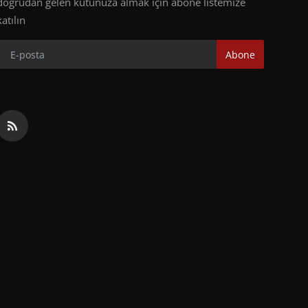
doğrudan gelen kutunuza almak için abone listemize
katılın
Abone