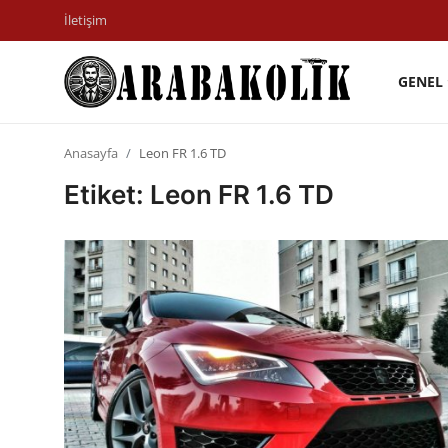
İletişim
GENEL
İletişim
Anasayfa
Leon FR 1.6 TD
Genel
Etiket: Leon FR 1.6 TD
Karşılaştırmalar
Testler
Markalar
Motosiklet
Öneriler
Paketler