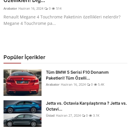
Özellikleri! Diğ...
Yağlar
Arabator
Haziran 16, 2024
0
514
Renault Megane 4 Touchrome Paketinin özellikleri nelerdir?
Oto Bilgi
Megane 4 Touchrome pa...
Popüler İçerikler
Tüm BMW 5 Serisi F10 Donanım
Paketleri! Tüm Özelli...
Arabator
Haziran 16, 2024
0
5.4K
Jetta vs. Octavia Karşılaştırma ? Jetta vs.
Octavi...
Üstad
Haziran 27, 2024
0
3.1K