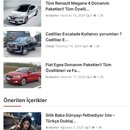
Tüm Renault Megane 4 Donanım
Paketleri! Tüm Özelli...
Arabator
Haziran 16, 2024
0
1.5K
Cadillac Escalade Kullanıcı yorumları ?
Cadillac E...
Üstad
Temmuz 14, 2024
0
1.3K
Fiat Egea Donanım Paketleri! Tüm
Özellikleri ve Fa...
Arabator
Haziran 17, 2024
0
1.2K
Önerilen İçerikler
Silik Baba Dünyayı Fethediyor İzle –
Türkçe Dublaj...
Arabator
Ağustos 3, 2025
0
1.4K