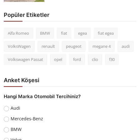
Popüler Etiketler
Alfa Romeo
BMW
fiat
egea
fiat egea
VolksWagen
renault
peugeot
megane 4
audi
Volkswagen Passat
opel
ford
clio
f30
Anket Köşesi
Hangi Marka Otomobil Tercihiniz?
Audi
Mercedes-Benz
BMW
Volvo