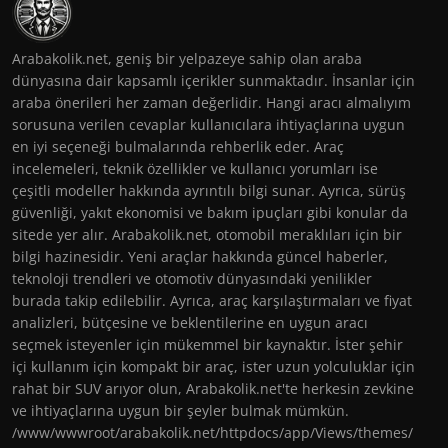
Arabakolik.net, geniş bir yelpazeye sahip olan araba
dünyasına dair kapsamlı içerikler sunmaktadır. İnsanlar için
araba önerileri her zaman değerlidir. Hangi aracı almalıyım
sorusuna verilen cevaplar kullanıcılara ihtiyaçlarına uygun
en iyi seçeneği bulmalarında rehberlik eder. Araç
incelemeleri, teknik özellikler ve kullanıcı yorumları ise
çeşitli modeller hakkında ayrıntılı bilgi sunar. Ayrıca, sürüş
güvenliği, yakıt ekonomisi ve bakım ipuçları gibi konular da
sitede yer alır. Arabakolik.net, otomobil meraklıları için bir
bilgi hazinesidir. Yeni araçlar hakkında güncel haberler,
teknoloji trendleri ve otomotiv dünyasındaki yenilikler
burada takip edilebilir. Ayrıca, araç karşılaştırmaları ve fiyat
analizleri, bütçesine ve beklentilerine en uygun aracı
seçmek isteyenler için mükemmel bir kaynaktır. İster şehir
içi kullanım için kompakt bir araç, ister uzun yolculuklar için
rahat bir SUV arıyor olun, Arabakolik.net'te herkesin zevkine
ve ihtiyaçlarına uygun bir şeyler bulmak mümkün.
/www/wwwroot/arabakolik.net/httpdocs/app/Views/themes/