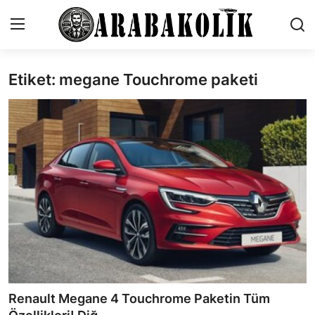
Etiket: megane Touchrome paketi
İletişim
Genel
Karşılaştırmalar
Testler
Markalar
Motosiklet
Öneriler
Renault Megane 4 Touchrome Paketin Tüm
Paketler