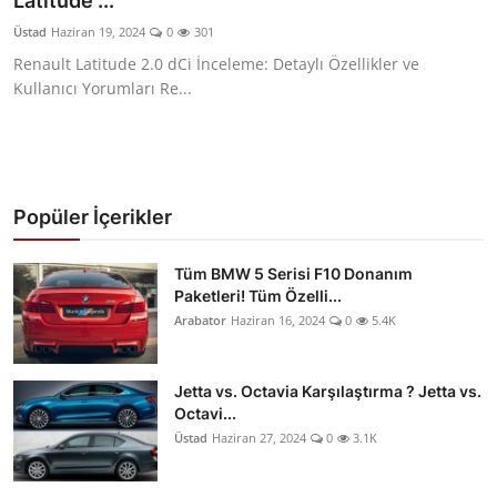
Latitude ...
Yağlar
Üstad
Haziran 19, 2024
0
301
Renault Latitude 2.0 dCi İnceleme: Detaylı Özellikler ve
Oto Bilgi
Kullanıcı Yorumları Re...
Popüler İçerikler
Tüm BMW 5 Serisi F10 Donanım
Paketleri! Tüm Özelli...
Arabator
Haziran 16, 2024
0
5.4K
Jetta vs. Octavia Karşılaştırma ? Jetta vs.
Octavi...
Üstad
Haziran 27, 2024
0
3.1K