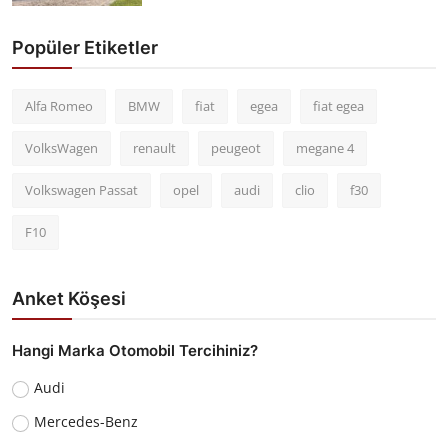
Popüler Etiketler
Alfa Romeo
BMW
fiat
egea
fiat egea
VolksWagen
renault
peugeot
megane 4
Volkswagen Passat
opel
audi
clio
f30
F10
Anket Köşesi
Hangi Marka Otomobil Tercihiniz?
Audi
Mercedes-Benz