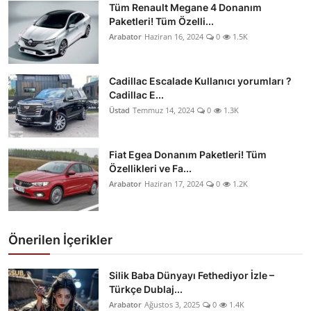
Tüm Renault Megane 4 Donanım
Paketleri! Tüm Özelli...
Arabator
Haziran 16, 2024
0
1.5K
Cadillac Escalade Kullanıcı yorumları ?
Cadillac E...
Üstad
Temmuz 14, 2024
0
1.3K
Fiat Egea Donanım Paketleri! Tüm
Özellikleri ve Fa...
Arabator
Haziran 17, 2024
0
1.2K
Önerilen İçerikler
Silik Baba Dünyayı Fethediyor İzle –
Türkçe Dublaj...
Arabator
Ağustos 3, 2025
0
1.4K