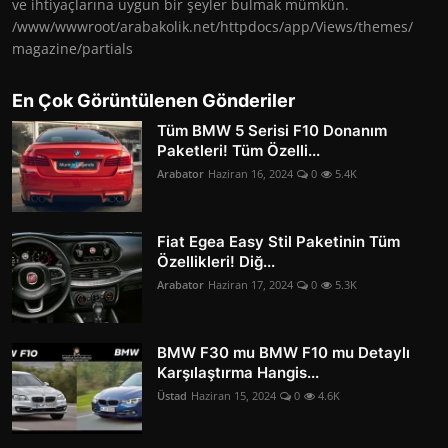
ve ihtiyaçlarına uygun bir şeyler bulmak mümkün.
/www/wwwroot/arabakolik.net/httpdocs/app/Views/themes/
magazine/partials
En Çok Görüntülenen Gönderiler
Tüm BMW 5 Serisi F10 Donanım
Paketleri! Tüm Özelli...
Arabator
Haziran 16, 2024
0
5.4K
Fiat Egea Easy Stil Paketinin Tüm
Özellikleri! Diğ...
Arabator
Haziran 17, 2024
0
5.3K
BMW F30 mu BMW F10 mu Detaylı
Karşılaştırma Hangis...
Üstad
Haziran 15, 2024
0
4.6K