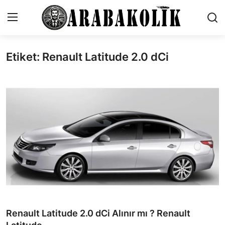
Etiket: Renault Latitude 2.0 dCi
İletişim
Genel
Karşılaştırmalar
Testler
Markalar
Öneriler
Motosiklet
Renault Latitude 2.0 dCi Alınır mı ? Renault
Paketler