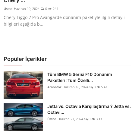
Chery ...
Yağlar
Üstad
Haziran 19, 2024
0
244
Chery Tiggo 7 Pro Avangarde donanım paketiyle ilgili detaylı
Oto Bilgi
bilgileri aşağıda b...
Popüler İçerikler
Tüm BMW 5 Serisi F10 Donanım
Paketleri! Tüm Özelli...
Arabator
Haziran 16, 2024
0
5.4K
Jetta vs. Octavia Karşılaştırma ? Jetta vs.
Octavi...
Üstad
Haziran 27, 2024
0
3.1K