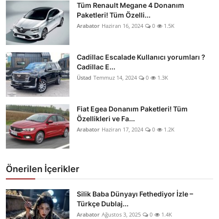
Tüm Renault Megane 4 Donanım
Paketleri! Tüm Özelli...
Arabator
Haziran 16, 2024
0
1.5K
Cadillac Escalade Kullanıcı yorumları ?
Cadillac E...
Üstad
Temmuz 14, 2024
0
1.3K
Fiat Egea Donanım Paketleri! Tüm
Özellikleri ve Fa...
Arabator
Haziran 17, 2024
0
1.2K
Önerilen İçerikler
Silik Baba Dünyayı Fethediyor İzle –
Türkçe Dublaj...
Arabator
Ağustos 3, 2025
0
1.4K