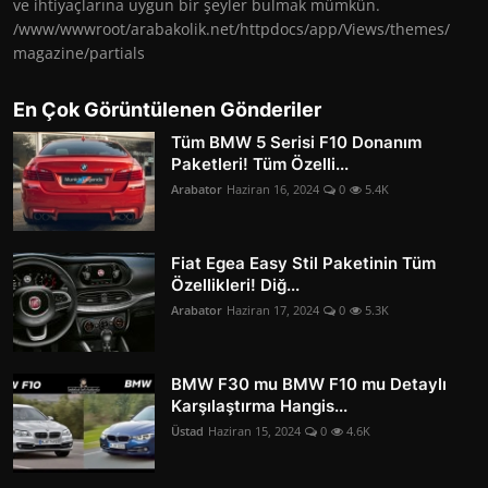
ve ihtiyaçlarına uygun bir şeyler bulmak mümkün.
/www/wwwroot/arabakolik.net/httpdocs/app/Views/themes/
magazine/partials
En Çok Görüntülenen Gönderiler
Tüm BMW 5 Serisi F10 Donanım
Paketleri! Tüm Özelli...
Arabator
Haziran 16, 2024
0
5.4K
Fiat Egea Easy Stil Paketinin Tüm
Özellikleri! Diğ...
Arabator
Haziran 17, 2024
0
5.3K
BMW F30 mu BMW F10 mu Detaylı
Karşılaştırma Hangis...
Üstad
Haziran 15, 2024
0
4.6K