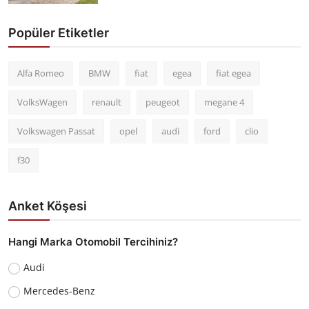
Popüler Etiketler
Alfa Romeo
BMW
fiat
egea
fiat egea
VolksWagen
renault
peugeot
megane 4
Volkswagen Passat
opel
audi
ford
clio
f30
Anket Köşesi
Hangi Marka Otomobil Tercihiniz?
Audi
Mercedes-Benz