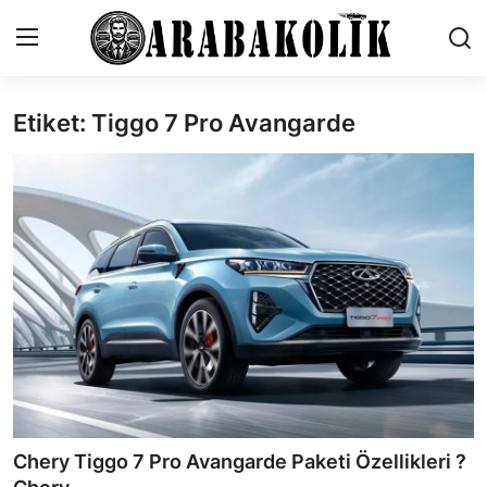
Etiket: Tiggo 7 Pro Avangarde
İletişim
Genel
Karşılaştırmalar
Testler
Markalar
Motosiklet
Öneriler
Chery Tiggo 7 Pro Avangarde Paketi Özellikleri ?
Paketler