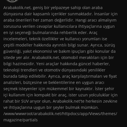
Arabakolik.net, geniş bir yelpazeye sahip olan araba
dünyasına dair kapsamlı içerikler sunmaktadır. İnsanlar için
araba önerileri her zaman değerlidir. Hangi aracı almalıyım
sorusuna verilen cevaplar kullanıcılara ihtiyaçlarına uygun
en iyi seçeneği bulmalarında rehberlik eder. Araç
incelemeleri, teknik özellikler ve kullanıcı yorumları ise
çeşitli modeller hakkında ayrıntılı bilgi sunar. Ayrıca, sürüş
güvenliği, yakıt ekonomisi ve bakım ipuçları gibi konular da
sitede yer alır. Arabakolik.net, otomobil meraklıları için bir
bilgi hazinesidir. Yeni araçlar hakkında güncel haberler,
teknoloji trendleri ve otomotiv dünyasındaki yenilikler
burada takip edilebilir. Ayrıca, araç karşılaştırmaları ve fiyat
analizleri, bütçesine ve beklentilerine en uygun aracı
seçmek isteyenler için mükemmel bir kaynaktır. İster şehir
içi kullanım için kompakt bir araç, ister uzun yolculuklar için
rahat bir SUV arıyor olun, Arabakolik.net'te herkesin zevkine
ve ihtiyaçlarına uygun bir şeyler bulmak mümkün.
/www/wwwroot/arabakolik.net/httpdocs/app/Views/themes/
magazine/partials