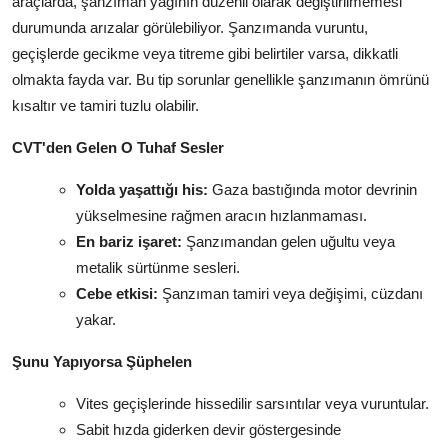
araçlarda, şanzıman yağının düzenli olarak değiştirilmemesi
durumunda arızalar görülebiliyor. Şanzımanda vuruntu,
geçişlerde gecikme veya titreme gibi belirtiler varsa, dikkatli
olmakta fayda var. Bu tip sorunlar genellikle şanzımanın ömrünü
kısaltır ve tamiri tuzlu olabilir.
CVT'den Gelen O Tuhaf Sesler
Yolda yaşattığı his:
Gaza bastığında motor devrinin
yükselmesine rağmen aracın hızlanmaması.
En bariz işaret:
Şanzımandan gelen uğultu veya
metalik sürtünme sesleri.
Cebe etkisi:
Şanzıman tamiri veya değişimi, cüzdanı
yakar.
Şunu Yapıyorsa Şüphelen
Vites geçişlerinde hissedilir sarsıntılar veya vuruntular.
Sabit hızda giderken devir göstergesinde