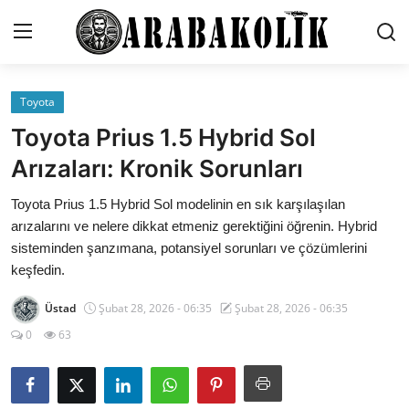
Toyota
İletişim
Toyota Prius 1.5 Hybrid Sol
Genel
Arızaları: Kronik Sorunları
Karşılaştırmalar
Toyota Prius 1.5 Hybrid Sol modelinin en sık karşılaşılan
arızalarını ve nelere dikkat etmeniz gerektiğini öğrenin. Hybrid
Testler
sisteminden şanzımana, potansiyel sorunları ve çözümlerini
keşfedin.
Markalar
Üstad
Şubat 28, 2026 - 06:35
Şubat 28, 2026 - 06:35
Motosiklet
0
63
Öneriler
Paketler