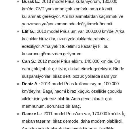
Burak E.:
2013 model Prius kullanıyorum, 130.000
km'de. CVT şanzıman çok konforlu ama dikkatli
kullanmak gerekiyor. Ani hızlanmalardan kaçınmak ve
şanzıman yağını zamanında değiştirmek önemli.
Elif G.:
2010 model Prius'um var, 200.000 km'de. Arka
koltuklar biraz dar, uzun yolculuklarda rahatsız
edebiliyor. Ama yakıt tüketimi o kadar iyi ki, bu
kusurunu görmezden geliyorum.
Can S.:
2012 model Prius aldım, 140.000 km'de. Ön
cam çok çabuk çiziliyor, dikkat etmek gerekiyor. Bir de
süspansiyonları biraz sert, bozuk yollarda sarsıyor.
Deniz A.:
2014 model Prius kullanıcısıyım, 100.000
km'deyim. Bagaj hacmi biraz küçük, özellikle çocuklu
aileler için yetersiz olabilir. Ama genel olarak çok
memnunum, sorunsuz bir araç.
Gamze L.:
2011 model Prius'um var, 170.000 km'de. İç
mekan tasarımı biraz demode, daha modern olabilirdi.
Ama teknolojik olarak donanımlı bir araç, özellikle