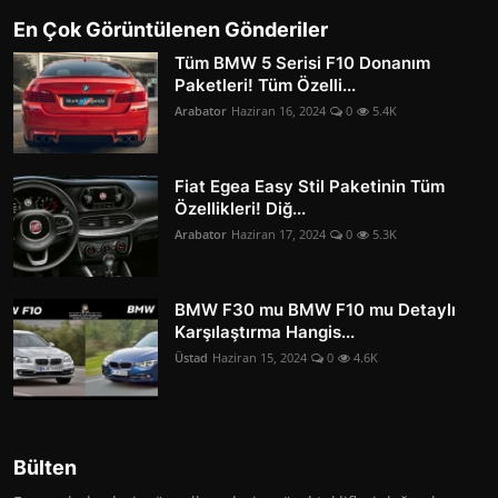
En Çok Görüntülenen Gönderiler
Tüm BMW 5 Serisi F10 Donanım
Paketleri! Tüm Özelli...
Arabator
Haziran 16, 2024
0
5.4K
Fiat Egea Easy Stil Paketinin Tüm
Özellikleri! Diğ...
Arabator
Haziran 17, 2024
0
5.3K
BMW F30 mu BMW F10 mu Detaylı
Karşılaştırma Hangis...
Üstad
Haziran 15, 2024
0
4.6K
Bülten