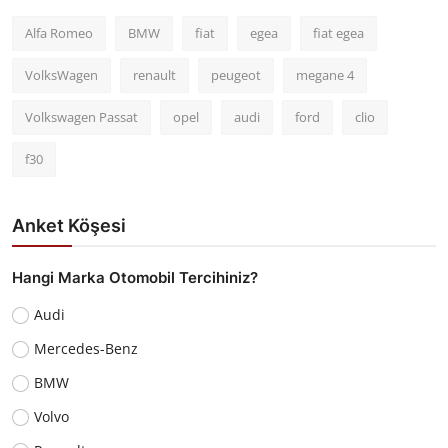
Alfa Romeo
BMW
fiat
egea
fiat egea
VolksWagen
renault
peugeot
megane 4
Volkswagen Passat
opel
audi
ford
clio
f30
Anket Köşesi
Hangi Marka Otomobil Tercihiniz?
Audi
Mercedes-Benz
BMW
Volvo