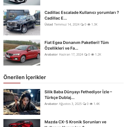
Cadillac Escalade Kullanıcı yorumları ?
Cadillac E...
Üstad
Temmuz 14, 2024
0
1.3K
Fiat Egea Donanım Paketleri! Tüm
Özellikleri ve Fa...
Arabator
Haziran 17, 2024
0
1.2K
Önerilen İçerikler
Silik Baba Dünyayı Fethediyor İzle –
Türkçe Dublaj...
Arabator
Ağustos 3, 2025
0
1.4K
Mazda CX-5 Kronik Sorunları ve