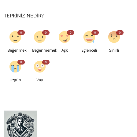
TEPKINIZ NEDIR?
0
0
0
0
0
Beğenmek
Beğenmemek
Aşk
Eğlenceli
Sinirli
0
0
Üzgün
Vay