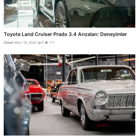
Toyota Land Cruiser Prado 3.4 Arızaları: Deneyimler
Üstad
Mart 18, 2026
0
111