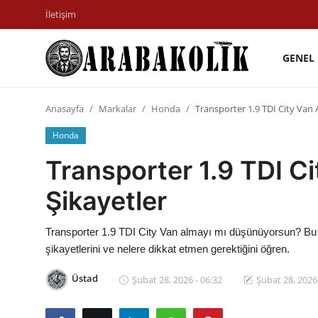
İletişim
GENEL
İletişim
Anasayfa
Markalar
Honda
Transporter 1.9 TDI City Van A
Genel
Honda
Karşılaştırmalar
Transporter 1.9 TDI Ci
Testler
Şikayetler
Markalar
Transporter 1.9 TDI City Van almayı mı düşünüyorsun? Bu ar
Motosiklet
şikayetlerini ve nelere dikkat etmen gerektiğini öğren.
Öneriler
Üstad
Şubat 28, 2026 - 06:32
Şubat 28, 2026 
Paketler