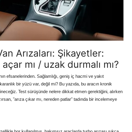
an Arızaları: Şikayetler:
f açar mı / uzak durmalı mı?
nın efsanelerinden. Sağlamlığı, geniş iç hacmi ve yakıt
anlık bir yüzü var, değil mi? Bu yazıda, bu aracın kronik
eğineceğiz. Test sürüşünde nelere dikkat etmen gerektiğini, alırken
rsan, "arıza çıkar mı, nereden patlar" tadında bir incelemeye
llikle hor kullanılmış, bakımsız araçlarda turbo arızası sıkça