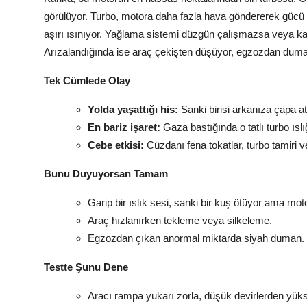
görülüyor. Turbo, motora daha fazla hava göndererek gücü 
aşırı ısınıyor. Yağlama sistemi düzgün çalışmazsa veya kalit
Arızalandığında ise araç çekişten düşüyor, egzozdan duman 
Tek Cümlede Olay
Yolda yaşattığı his:
Sanki birisi arkanıza çapa at
En bariz işaret:
Gaza bastığında o tatlı turbo ıslığ
Cebe etkisi:
Cüzdanı fena tokatlar, turbo tamiri v
Bunu Duyuyorsan Tamam
Garip bir ıslık sesi, sanki bir kuş ötüyor ama mot
Araç hızlanırken tekleme veya silkeleme.
Egzozdan çıkan anormal miktarda siyah duman. 
Testte Şunu Dene
Aracı rampa yukarı zorla, düşük devirlerden yüks