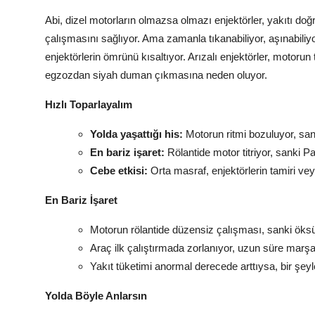
Abi, dizel motorların olmazsa olmazı enjektörler, yakıtı d
çalışmasını sağlıyor. Ama zamanla tıkanabiliyor, aşınabiliyor
enjektörlerin ömrünü kısaltıyor. Arızalı enjektörler, motoru
egzozdan siyah duman çıkmasına neden oluyor.
Hızlı Toparlayalım
Yolda yaşattığı his:
Motorun ritmi bozuluyor, sank
En bariz işaret:
Rölantide motor titriyor, sanki Pa
Cebe etkisi:
Orta masraf, enjektörlerin tamiri vey
En Bariz İşaret
Motorun rölantide düzensiz çalışması, sanki öks
Araç ilk çalıştırmada zorlanıyor, uzun süre marş
Yakıt tüketimi anormal derecede arttıysa, bir şeyl
Yolda Böyle Anlarsın