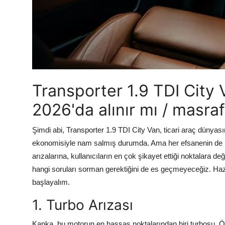
Transporter 1.9 TDI City V
2026'da alınır mı / masra
Şimdi abi, Transporter 1.9 TDI City Van, ticari araç dünyası
ekonomisiyle nam salmış durumda. Ama her efsanenin de kar
arızalarına, kullanıcıların en çok şikayet ettiği noktalara d
hangi soruları sorman gerektiğini de es geçmeyeceğiz. Hazı
başlayalım.
1. Turbo Arızası
Kanka, bu motorun en hassas noktalarından biri turbosu. Öze