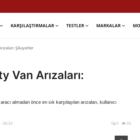
KARŞILAŞTIRMALAR
TESTLER
MARKALAR
MO
rızaları: Şikayetler
ty Van Arızaları:
acı almadan önce en sık karşılaşılan arızaları, kullanıcı
- 06:33
0
93