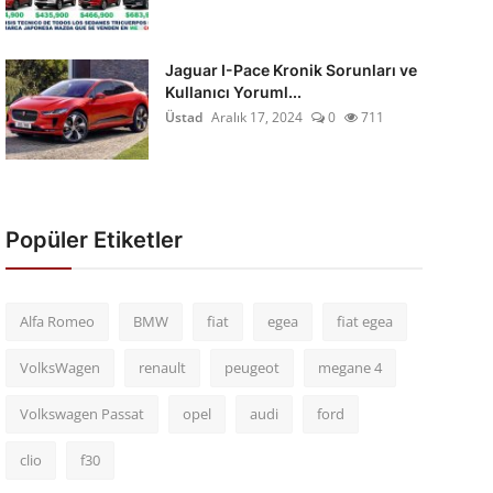
Jaguar I-Pace Kronik Sorunları ve
Kullanıcı Yoruml...
Üstad
Aralık 17, 2024
0
711
Popüler Etiketler
Alfa Romeo
BMW
fiat
egea
fiat egea
VolksWagen
renault
peugeot
megane 4
Volkswagen Passat
opel
audi
ford
clio
f30