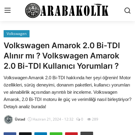
Volkswagen
Genel
Volkswagen Amarok 2.0 Bi-TDI
İletişim
Alınır mı ? Volkswagen Amarok
2.0 Bi-TDI Kullanıcı Yorumları ?
Karşılaştırmalar
Volkswagen Amarok 2.0 Bi-TDI hakkında her şeyi öğrenin! Motor
Testler
özellikleri, sürüş deneyimi, donanım paketleri, kullanıcı yorumları
Markalar
ve alınabilirlik açısından ayrıntılı bir inceleme. Volkswagen
Amarok, 2.0 Bi-TDI motoru ile güç ve verimliliği nasıl birleştiriyor?
Öneriler
Detaylı analiz burada!
Motosiklet
Üstad
Haziran 21, 2024 - 12:32
0
289
Paketler