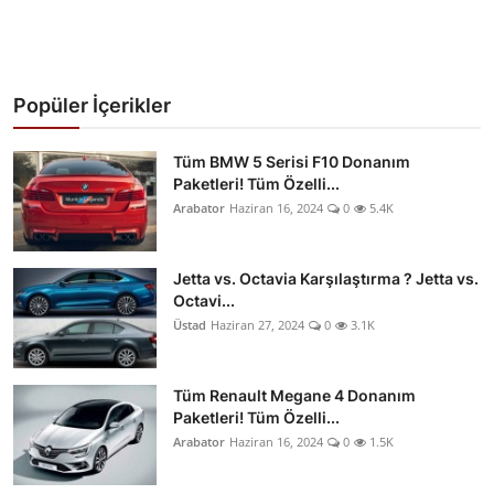
Popüler İçerikler
Tüm BMW 5 Serisi F10 Donanım
Paketleri! Tüm Özelli...
Arabator
Haziran 16, 2024
0
5.4K
Jetta vs. Octavia Karşılaştırma ? Jetta vs.
Octavi...
Üstad
Haziran 27, 2024
0
3.1K
Tüm Renault Megane 4 Donanım
Paketleri! Tüm Özelli...
Arabator
Haziran 16, 2024
0
1.5K