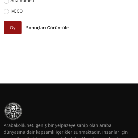
Alfa Romeo
IVECO
Oy
Sonuçları Görüntüle
Arabakolik.net, geniş bir yelpazeye sahip olan araba
dünyasına dair kapsamlı içerikler sunmaktadır. İnsanlar için