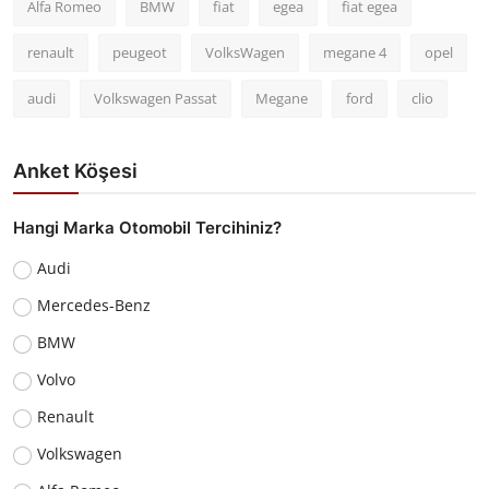
Alfa Romeo
BMW
fiat
egea
fiat egea
renault
peugeot
VolksWagen
megane 4
opel
audi
Volkswagen Passat
Megane
ford
clio
Anket Köşesi
Hangi Marka Otomobil Tercihiniz?
Audi
Mercedes-Benz
BMW
Volvo
Renault
Volkswagen