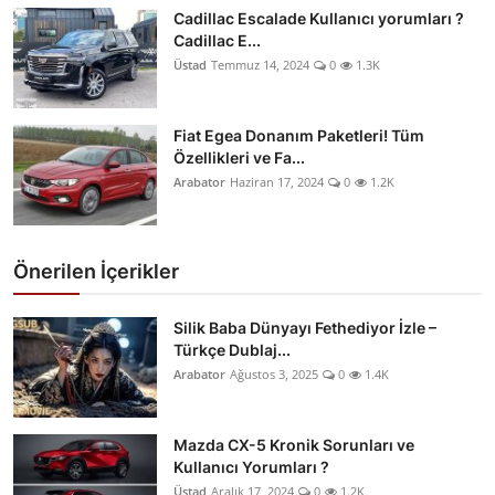
Cadillac Escalade Kullanıcı yorumları ?
Cadillac E...
Üstad
Temmuz 14, 2024
0
1.3K
Fiat Egea Donanım Paketleri! Tüm
Özellikleri ve Fa...
Arabator
Haziran 17, 2024
0
1.2K
Önerilen İçerikler
Silik Baba Dünyayı Fethediyor İzle –
Türkçe Dublaj...
Arabator
Ağustos 3, 2025
0
1.4K
Mazda CX-5 Kronik Sorunları ve
Kullanıcı Yorumları ?
Üstad
Aralık 17, 2024
0
1.2K