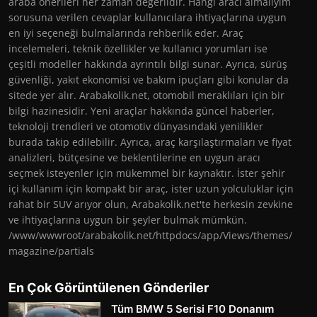
araba önerileri her zaman değerlidir. Hangi aracı almalıyım
sorusuna verilen cevaplar kullanıcılara ihtiyaçlarına uygun
en iyi seçeneği bulmalarında rehberlik eder. Araç
incelemeleri, teknik özellikler ve kullanıcı yorumları ise
çeşitli modeller hakkında ayrıntılı bilgi sunar. Ayrıca, sürüş
güvenliği, yakıt ekonomisi ve bakım ipuçları gibi konular da
sitede yer alır. Arabakolik.net, otomobil meraklıları için bir
bilgi hazinesidir. Yeni araçlar hakkında güncel haberler,
teknoloji trendleri ve otomotiv dünyasındaki yenilikler
burada takip edilebilir. Ayrıca, araç karşılaştırmaları ve fiyat
analizleri, bütçesine ve beklentilerine en uygun aracı
seçmek isteyenler için mükemmel bir kaynaktır. İster şehir
içi kullanım için kompakt bir araç, ister uzun yolculuklar için
rahat bir SUV arıyor olun, Arabakolik.net'te herkesin zevkine
ve ihtiyaçlarına uygun bir şeyler bulmak mümkün.
/www/wwwroot/arabakolik.net/httpdocs/app/Views/themes/
magazine/partials
En Çok Görüntülenen Gönderiler
Tüm BMW 5 Serisi F10 Donanım