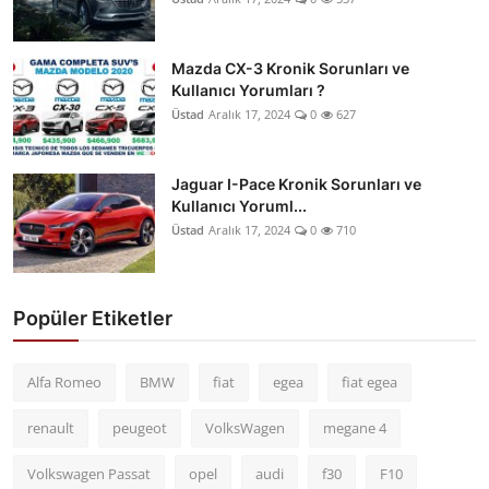
Mazda CX-3 Kronik Sorunları ve
Kullanıcı Yorumları ?
Üstad
Aralık 17, 2024
0
627
Jaguar I-Pace Kronik Sorunları ve
Kullanıcı Yoruml...
Üstad
Aralık 17, 2024
0
710
Popüler Etiketler
Alfa Romeo
BMW
fiat
egea
fiat egea
renault
peugeot
VolksWagen
megane 4
Volkswagen Passat
opel
audi
f30
F10