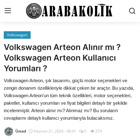
Volkswagen
İletişim
Volkswagen Arteon Alınır mı ?
Genel
Volkswagen Arteon Kullanıcı
Yorumları ?
Karşılaştırmalar
Volkswagen Arteon, şık tasarımı, güçlü motor seçenekleri ve
Testler
zengin donanım özellikleriyle dikkat çeken bir araçtır. Bu yazıda,
Markalar
Volkswagen Arteon'un tüm teknik özellikleri, motor seçenekleri,
paketler, kullanıcı yorumları ve fiyat bilgileri detaylı bir şekilde
Öneriler
incelenmiştir. Arteon alınır mı? Alınmaz mı? Bu soruların
cevaplarını detaylı kullanıcı yorumlarıyla bulacaksınız.
Motosiklet
Üstad
Haziran 21, 2024 - 08:41
0
274
Paketler