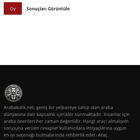
Oy
Sonuçları Görüntüle
Arabakolik.net, geniş bir yelpazeye sahip olan araba
dünyasına dair kapsamlı içerikler sunmaktadır. İnsanlar için
araba önerileri her zaman değerlidir. Hangi aracı almalıyım
sorusuna verilen cevaplar kullanıcılara ihtiyaçlarına uygun
en iyi seçeneği bulmalarında rehberlik eder. Araç