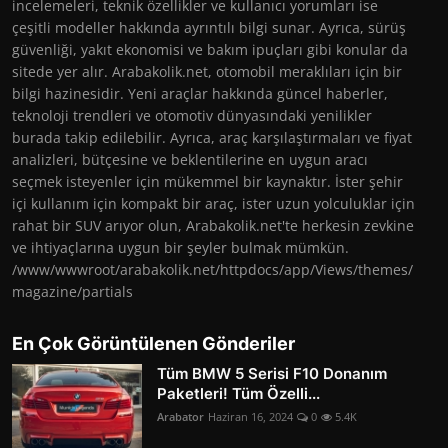
incelemeleri, teknik özellikler ve kullanıcı yorumları ise
çeşitli modeller hakkında ayrıntılı bilgi sunar. Ayrıca, sürüş
güvenliği, yakıt ekonomisi ve bakım ipuçları gibi konular da
sitede yer alır. Arabakolik.net, otomobil meraklıları için bir
bilgi hazinesidir. Yeni araçlar hakkında güncel haberler,
teknoloji trendleri ve otomotiv dünyasındaki yenilikler
burada takip edilebilir. Ayrıca, araç karşılaştırmaları ve fiyat
analizleri, bütçesine ve beklentilerine en uygun aracı
seçmek isteyenler için mükemmel bir kaynaktır. İster şehir
içi kullanım için kompakt bir araç, ister uzun yolculuklar için
rahat bir SUV arıyor olun, Arabakolik.net'te herkesin zevkine
ve ihtiyaçlarına uygun bir şeyler bulmak mümkün.
/www/wwwroot/arabakolik.net/httpdocs/app/Views/themes/
magazine/partials
En Çok Görüntülenen Gönderiler
Tüm BMW 5 Serisi F10 Donanım
Paketleri! Tüm Özelli...
Arabator
Haziran 16, 2024
0
5.4K