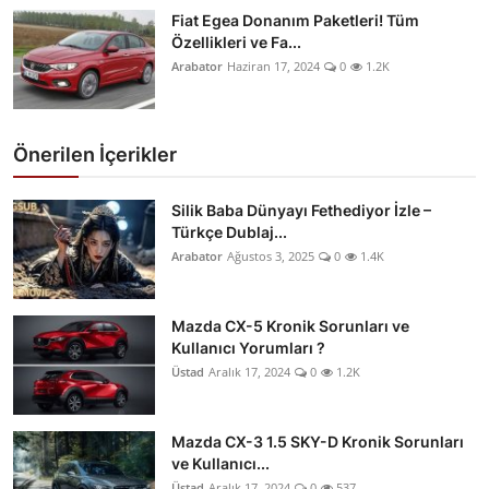
Fiat Egea Donanım Paketleri! Tüm
Özellikleri ve Fa...
Arabator
Haziran 17, 2024
0
1.2K
Önerilen İçerikler
Silik Baba Dünyayı Fethediyor İzle –
Türkçe Dublaj...
Arabator
Ağustos 3, 2025
0
1.4K
Mazda CX-5 Kronik Sorunları ve
Kullanıcı Yorumları ?
Üstad
Aralık 17, 2024
0
1.2K
Mazda CX-3 1.5 SKY-D Kronik Sorunları
ve Kullanıcı...
Üstad
Aralık 17, 2024
0
537