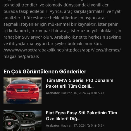
teknoloji trendleri ve otomotiv dünyasındaki yenilikler
burada takip edilebilir. Ayrıca, araç karşılaştırmaları ve fiyat
analizleri, bütçesine ve beklentilerine en uygun aracı
seçmek isteyenler için mükemmel bir kaynaktır. İster şehir
içi kullanım için kompakt bir araç, ister uzun yolculuklar için
rahat bir SUV arıyor olun, Arabakolik.net'te herkesin zevkine
ve ihtiyaçlarına uygun bir şeyler bulmak mümkün.
/www/wwwroot/arabakolik.net/httpdocs/app/Views/themes/
magazine/partials
En Çok Görüntülenen Gönderiler
Tüm BMW 5 Serisi F10 Donanım
Paketleri! Tüm Özelli...
Arabator
Haziran 16, 2024
0
5.4K
Fiat Egea Easy Stil Paketinin Tüm
Özellikleri! Diğ...
Arabator
Haziran 17, 2024
0
5.3K