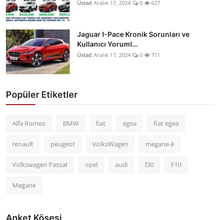
Üstad
Aralık 17, 2024
0
627
Jaguar I-Pace Kronik Sorunları ve
Kullanıcı Yoruml...
Üstad
Aralık 17, 2024
0
711
Popüler Etiketler
Alfa Romeo
BMW
fiat
egea
fiat egea
renault
peugeot
VolksWagen
megane 4
Volkswagen Passat
opel
audi
f30
F10
Megane
Anket Köşesi