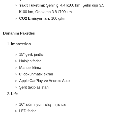
Yakıt Tüketimi:
Şehir içi 4.4 l/100 km, Şehir dışı 3.5
l/100 km, Ortalama 3.8 l/100 km
CO2 Emisyonları:
100 g/km
Donanım Paketleri
Impression
15" çelik jantlar
Halojen farlar
Manuel klima
8" dokunmatik ekran
Apple CarPlay ve Android Auto
Şerit takip asistanı
Life
16" alüminyum alaşım jantlar
LED farlar