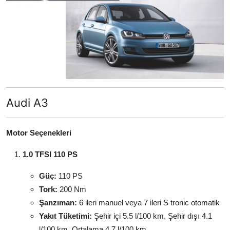
Audi A3
Motor Seçenekleri
1.0 TFSI 110 PS
Güç:
110 PS
Tork:
200 Nm
Şanzıman:
6 ileri manuel veya 7 ileri S tronic otomatik
Yakıt Tüketimi:
Şehir içi 5.5 l/100 km, Şehir dışı 4.1
l/100 km, Ortalama 4.7 l/100 km