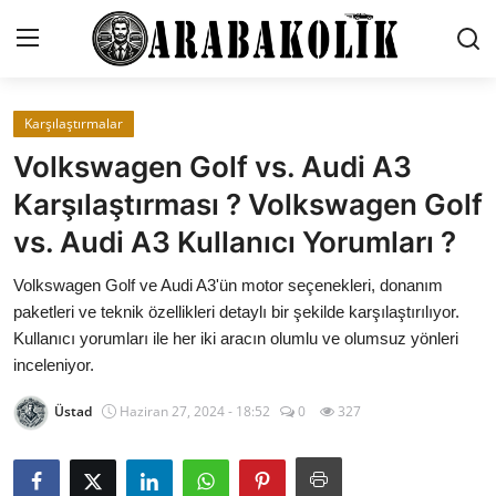
Karşılaştırmalar
İletişim
Volkswagen Golf vs. Audi A3
Genel
Karşılaştırması ? Volkswagen Golf
vs. Audi A3 Kullanıcı Yorumları ?
Karşılaştırmalar
Volkswagen Golf ve Audi A3'ün motor seçenekleri, donanım
Testler
paketleri ve teknik özellikleri detaylı bir şekilde karşılaştırılıyor.
Markalar
Kullanıcı yorumları ile her iki aracın olumlu ve olumsuz yönleri
inceleniyor.
Motosiklet
Üstad
Haziran 27, 2024 - 18:52
0
327
Öneriler
Paketler