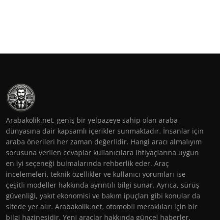
Arabakolik.net, geniş bir yelpazeye sahip olan araba
dünyasına dair kapsamlı içerikler sunmaktadır. İnsanlar için
araba önerileri her zaman değerlidir. Hangi aracı almalıyım
sorusuna verilen cevaplar kullanıcılara ihtiyaçlarına uygun
en iyi seçeneği bulmalarında rehberlik eder. Araç
incelemeleri, teknik özellikler ve kullanıcı yorumları ise
çeşitli modeller hakkında ayrıntılı bilgi sunar. Ayrıca, sürüş
güvenliği, yakıt ekonomisi ve bakım ipuçları gibi konular da
sitede yer alır. Arabakolik.net, otomobil meraklıları için bir
bilgi hazinesidir. Yeni araçlar hakkında güncel haberler,