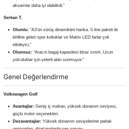
aksamlar daha iyi olabilirdi."
Serkan T.
Olumlu:
"A3'ün sürüş dinamikleri harika. S line paketi ile
birlikte gelen spor koltuklar ve Matrix LED farlar çok
etkileyici."
Olumsuz:
"Aracın bagaj kapasitesi biraz sınırlı. Uzun
yolculuklar için yeterli alan sunmuyor."
Genel Değerlendirme
Volkswagen Golf
Avantajlar:
Geniş iç mekan, yüksek donanım seviyesi,
güçlü motor seçenekleri.
Dezavantajlar:
Yüksek donanım seviyelerinin pahalı
opsiyonları, dizel motorda ses sorunu.