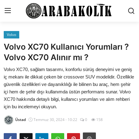
Volvo
İletişim
Volvo XC70 Kullanıcı Yorumları ?
Genel
Volvo XC70 Alınır mı ?
Karşılaştırmalar
Volvo XC70, sağlam tasarımı, konforlu sürüş deneyimi ve geniş
iç mekanı ile dikkat çeken bir crossover SUV modelidir. Özellikle
Testler
güvenlik özellikleri ve dayanıklılığı ile bilinen bu araç, hem şehir
içi hem de şehir dışı kullanımda üstün performans sunar. Volvo
Markalar
XC70 hakkında detaylı bilgi, kullanıcı yorumları ve alım rehberi
için bu incelemeyi okuyun.
Öneriler
Üstad
Temmuz 30, 2024 - 10:22
0
158
Motosiklet
Paketler