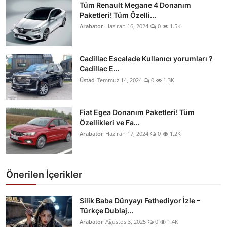
Tüm Renault Megane 4 Donanım
Paketleri! Tüm Özelli...
Arabator
Haziran 16, 2024
0
1.5K
Cadillac Escalade Kullanıcı yorumları ?
Cadillac E...
Üstad
Temmuz 14, 2024
0
1.3K
Fiat Egea Donanım Paketleri! Tüm
Özellikleri ve Fa...
Arabator
Haziran 17, 2024
0
1.2K
Önerilen İçerikler
Silik Baba Dünyayı Fethediyor İzle –
Türkçe Dublaj...
Arabator
Ağustos 3, 2025
0
1.4K