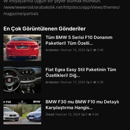
ve ihtiyaçlarına uygun bir şeyler bulmak mümkün.
/www/wwwroot/arabakolik.net/httpdocs/app/Views/themes/
magazine/partials
En Çok Görüntülenen Gönderiler
Tüm BMW 5 Serisi F10 Donanım
Paketleri! Tüm Özelli...
Arabator
Haziran 16, 2024
0
5.4K
Fiat Egea Easy Stil Paketinin Tüm
Özellikleri! Diğ...
Arabator
Haziran 17, 2024
0
5.3K
BMW F30 mu BMW F10 mu Detaylı
Karşılaştırma Hangis...
Üstad
Haziran 15, 2024
0
4.6K