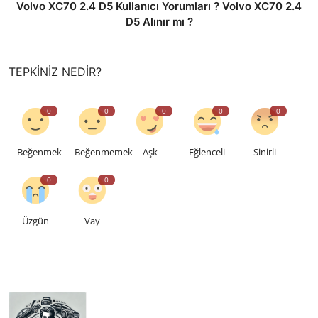
Volvo XC70 2.4 D5 Kullanıcı Yorumları ? Volvo XC70 2.4
D5 Alınır mı ?
TEPKINIZ NEDIR?
0
0
0
0
0
Beğenmek
Beğenmemek
Aşk
Eğlenceli
Sinirli
0
0
Üzgün
Vay