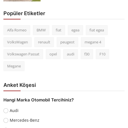
Popüler Etiketler
Alfa Romeo
BMW
fiat
egea
fiat egea
VolksWagen
renault
peugeot
megane 4
Volkswagen Passat
opel
audi
f30
F10
Megane
Anket Köşesi
Hangi Marka Otomobil Tercihiniz?
Audi
Mercedes-Benz