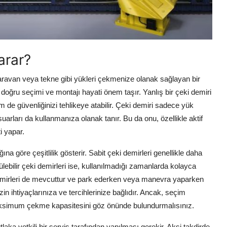
arar?
aravan veya tekne gibi yükleri çekmenize olanak sağlayan bir
, doğru seçimi ve montajı hayati önem taşır. Yanlış bir çeki demiri
 de güvenliğinizi tehlikeye atabilir. Çeki demiri sadece yük
arları da kullanmanıza olanak tanır. Bu da onu, özellikle aktif
i yapar.
ğına göre çeşitlilik gösterir. Sabit çeki demirleri genellikle daha
külebilir çeki demirleri ise, kullanılmadığı zamanlarda kolayca
i demirleri de mevcuttur ve park ederken veya manevra yaparken
n ihtiyaçlarınıza ve tercihlerinize bağlıdır. Ancak, seçim
 maksimum çekme kapasitesini göz önünde bulundurmalısınız.
aka yetkili bir servis tarafından yapılması gerekir. Aksi takdirde,