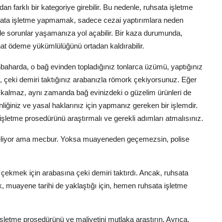
n farklı bir kategoriye girebilir. Bu nedenle, ruhsata işletme
Ruhsata işletme yapmamak, sadece cezai yaptırımlara neden
de sorunlar yaşamanıza yol açabilir. Bir kaza durumunda,
inat ödeme yükümlülüğünü ortadan kaldırabilir.
nbaharda, o bağ evinden topladığınız tonlarca üzümü, yaptığınız
 çeki demiri taktığınız arabanızla römork çekiyorsunuz. Eğer
 kalmaz, aynı zamanda bağ evinizdeki o güzelim ürünleri de
liğiniz ve yasal haklarınız için yapmanız gereken bir işlemdir.
şletme prosedürünü araştırmalı ve gerekli adımları atmalısınız.
 geliyor ama mecbur. Yoksa muayeneden geçemezsin, polise
çekmek için arabasına çeki demiri taktırdı. Ancak, ruhsata
ik, muayene tarihi de yaklaştığı için, hemen ruhsata işletme
şletme prosedürünü ve maliyetini mutlaka araştırın. Ayrıca,