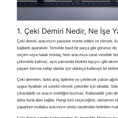
1. Çeki Demiri Nedir, Ne İşe Y
Çeki demiri, aracınızın şasisine monte edilen ve römork, k
bağlantı aparatıdır. Temelde basit bir parça gibi görünse de
seçimi veya hatalı montaj, hem aracınıza zarar verebilir hem
çekmekle kalmaz, aynı zamanda bisiklet taşıyıcı gibi aksesu
yaşam tarzına sahip olanlar için oldukça kullanışlı bir eklent
Çeki demirleri, farklı araç tiplerine ve çekilecek yükün ağırlı
uygun fiyatlıdır ve sürekli römork çekenler için idealdir. Sö
çıkarılabilir ve aracın estetiğini bozmaz. Katlanabilir çek
daha fazla alan sağlar. Hangi türü seçeceğiniz, tamamen sizi
yaparken mutlaka aracınızın üretici tarafından belirtilen
Çeki demiri seçimi kadar montajı da önemlidir. Montajın mutl