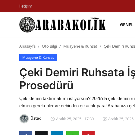
İletişim
GENEL
İletişim
Anasayfa
Oto Bilgi
Muayene & Ruhsat
Çeki Demiri Ruhsa
Genel
Muayene & Ruhsat
Karşılaştırmalar
Çeki Demiri Ruhsata İş
Testler
Prosedürü
Markalar
Çeki demiri taktırmak mı istiyorsun? 2026'da çeki demiri ru
Öneriler
etmen gerekenler ve cebinden çıkacak para! Arabanıza çek
Motosiklet
Üstad
Aralık 25, 2025 - 17:30
Aralık 25, 2025 
Paketler