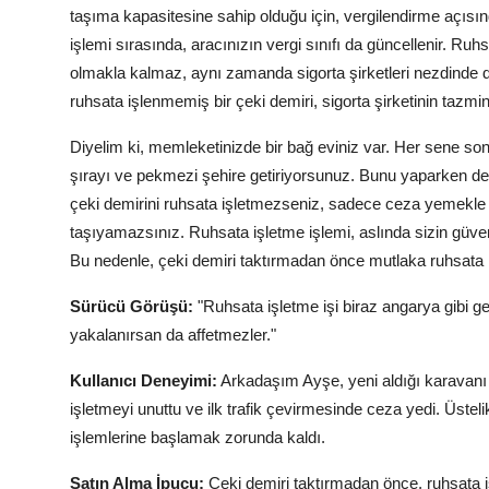
taşıma kapasitesine sahip olduğu için, vergilendirme açısında
işlemi sırasında, aracınızın vergi sınıfı da güncellenir. 
olmakla kalmaz, aynı zamanda sigorta şirketleri nezdinde 
ruhsata işlenmemiş bir çeki demiri, sigorta şirketinin tazm
Diyelim ki, memleketinizde bir bağ eviniz var. Her sene so
şırayı ve pekmezi şehire getiriyorsunuz. Bunu yaparken de,
çeki demirini ruhsata işletmezseniz, sadece ceza yemekle
taşıyamazsınız. Ruhsata işletme işlemi, aslında sizin güven
Bu nedenle, çeki demiri taktırmadan önce mutlaka ruhsata i
Sürücü Görüşü:
"Ruhsata işletme işi biraz angarya gibi
yakalanırsan da affetmezler."
Kullanıcı Deneyimi:
Arkadaşım Ayşe, yeni aldığı karavanı 
işletmeyi unuttu ve ilk trafik çevirmesinde ceza yedi. Üstel
işlemlerine başlamak zorunda kaldı.
Satın Alma İpucu:
Çeki demiri taktırmadan önce, ruhsata i