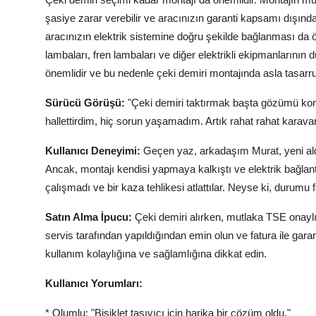
şasiye zarar verebilir ve aracınızın garanti kapsamı dışında
aracınızın elektrik sistemine doğru şekilde bağlanması da 
lambaları, fren lambaları ve diğer elektrikli ekipmanlarını
önemlidir ve bu nedenle çeki demiri montajında asla tasarr
Sürücü Görüşü:
"Çeki demiri taktırmak başta gözümü korku
hallettirdim, hiç sorun yaşamadım. Artık rahat rahat karavan
Kullanıcı Deneyimi:
Geçen yaz, arkadaşım Murat, yeni aldı
Ancak, montajı kendisi yapmaya kalkıştı ve elektrik bağlant
çalışmadı ve bir kaza tehlikesi atlattılar. Neyse ki, durumu f
Satın Alma İpucu:
Çeki demiri alırken, mutlaka TSE onaylı 
servis tarafından yapıldığından emin olun ve fatura ile gara
kullanım kolaylığına ve sağlamlığına dikkat edin.
Kullanıcı Yorumları:
* Olumlu: "Bisiklet taşıyıcı için harika bir çözüm oldu."