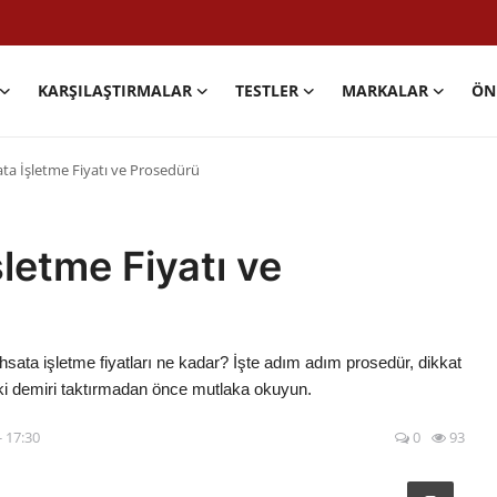
KARŞILAŞTIRMALAR
TESTLER
MARKALAR
ÖN
ta İşletme Fiyatı ve Prosedürü
letme Fiyatı ve
hsata işletme fiyatları ne kadar? İşte adım adım prosedür, dikkat
i demiri taktırmadan önce mutlaka okuyun.
- 17:30
0
93