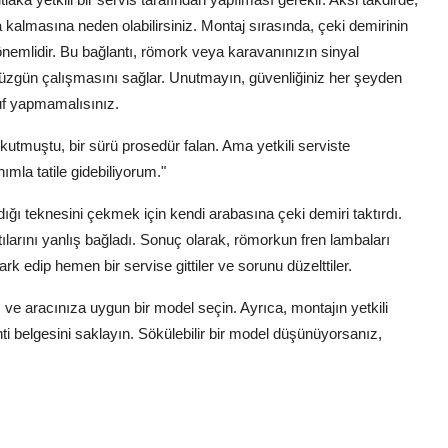
 kalmasına neden olabilirsiniz. Montaj sırasında, çeki demirinin
önemlidir. Bu bağlantı, römork veya karavanınızın sinyal
n düzgün çalışmasını sağlar. Unutmayın, güvenliğiniz her şeyden
uf yapmamalısınız.
tmuştu, bir sürü prosedür falan. Ama yetkili serviste
ımla tatile gidebiliyorum."
ğı teknesini çekmek için kendi arabasına çeki demiri taktırdı.
ılarını yanlış bağladı. Sonuç olarak, römorkun fren lambaları
ark edip hemen bir servise gittiler ve sorunu düzelttiler.
ve aracınıza uygun bir model seçin. Ayrıca, montajın yetkili
nti belgesini saklayın. Sökülebilir bir model düşünüyorsanız,