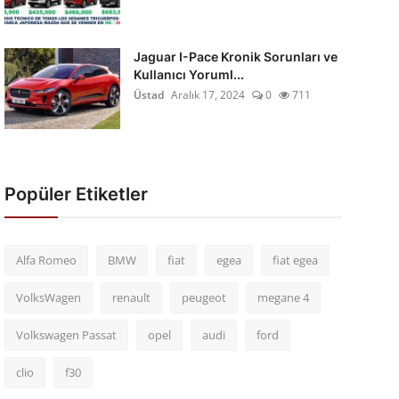
Jaguar I-Pace Kronik Sorunları ve
Kullanıcı Yoruml...
Üstad
Aralık 17, 2024
0
711
Popüler Etiketler
Alfa Romeo
BMW
fiat
egea
fiat egea
VolksWagen
renault
peugeot
megane 4
Volkswagen Passat
opel
audi
ford
clio
f30