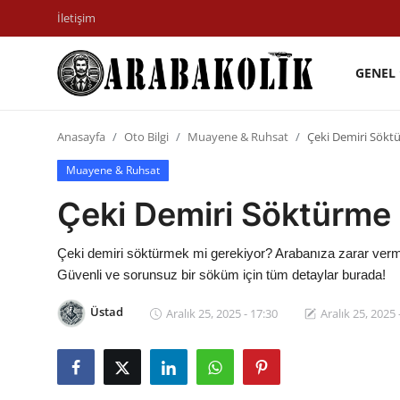
İletişim
GENEL
İletişim
Anasayfa
Oto Bilgi
Muayene & Ruhsat
Çeki Demiri Sökt
Genel
Muayene & Ruhsat
Karşılaştırmalar
Çeki Demiri Söktürme
Testler
Çeki demiri söktürmek mi gerekiyor? Arabanıza zarar verme
Markalar
Güvenli ve sorunsuz bir söküm için tüm detaylar burada!
Öneriler
Üstad
Aralık 25, 2025 - 17:30
Aralık 25, 2025 
Motosiklet
Paketler