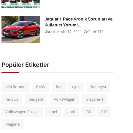
Jaguar I-Pace Kronik Sorunları ve
Kullanıcı Yoruml...
Üstad
Aralık 17, 2024
0
710
Popüler Etiketler
Alfa Romeo
BMW
fiat
egea
fiat egea
renault
peugeot
VolksWagen
megane 4
Volkswagen Passat
opel
audi
f30
F10
Megane