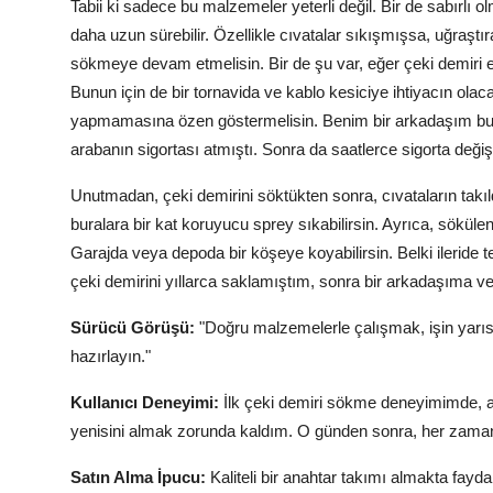
Tabii ki sadece bu malzemeler yeterli değil. Bir de sabırlı 
daha uzun sürebilir. Özellikle cıvatalar sıkışmışsa, uğraştı
sökmeye devam etmelisin. Bir de şu var, eğer çeki demiri ele
Bunun için de bir tornavida ve kablo kesiciye ihtiyacın olaca
yapmamasına özen göstermelisin. Benim bir arkadaşım bu k
arabanın sigortası atmıştı. Sonra da saatlerce sigorta deği
Unutmadan, çeki demirini söktükten sonra, cıvataların takı
buralara bir kat koruyucu sprey sıkabilirsin. Ayrıca, söküle
Garajda veya depoda bir köşeye koyabilirsin. Belki ileride
çeki demirini yıllarca saklamıştım, sonra bir arkadaşıma v
Sürücü Görüşü:
"Doğru malzemelerle çalışmak, işin yarısı
hazırlayın."
Kullanıcı Deneyimi:
İlk çeki demiri sökme deneyimimde, an
yenisini almak zorunda kaldım. O günden sonra, her zama
Satın Alma İpucu:
Kaliteli bir anahtar takımı almakta fayda