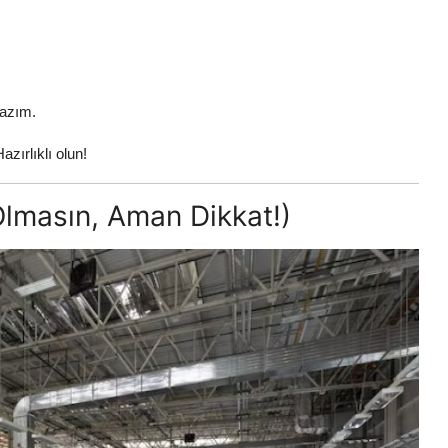
lazım.
azırlıklı olun!
Olmasın, Aman Dikkat!)