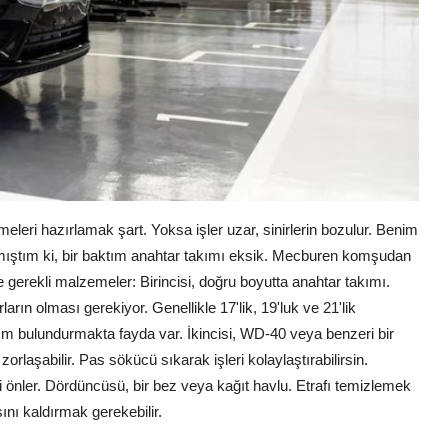
leri hazırlamak şart. Yoksa işler uzar, sinirlerin bozulur. Benim
mıştım ki, bir baktım anahtar takımı eksik. Mecburen komşudan
e gerekli malzemeler: Birincisi, doğru boyutta anahtar takımı.
rın olması gerekiyor. Genellikle 17'lik, 19'luk ve 21'lik
kım bulundurmakta fayda var. İkincisi, WD-40 veya benzeri bir
orlaşabilir. Pas sökücü sıkarak işleri kolaylaştırabilirsin.
ini önler. Dördüncüsü, bir bez veya kağıt havlu. Etrafı temizlemek
sını kaldırmak gerekebilir.