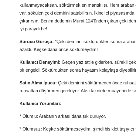
kullanmayacaksan, söktürmek en mantıklısı. Hem araban da
var, sökülen çeki demirini satabilirsin. İkinci el piyasasınd
çıkarırsın. Benim dedemin Murat 124'ünden çıkan çeki demir
iyi paraydı be!
Sürücü Görüşü:
"Çeki demirini söktürdükten sonra arabanın
azaldı. Keşke daha önce söktürseydim!"
Kullanıcı Deneyimi:
Geçen yaz tatile giderken, sürekli çek
bir engeldi. Söktürdükten sonra hayatım kolaylaştı diyebilir
Satın Alma İpucu:
Çeki demirini söktürmeden önce ruhsat 
ruhsattan düşürmen gerekiyor. Aksi takdirde muayenede so
Kullanıcı Yorumları:
* Olumlu: Arabanın arkası daha şık duruyor.
* Olumsuz: Keşke söktürmeseydim, şimdi bisiklet taşıyıcı