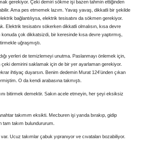
olmak gerekiyor. Çeki demiri sökme işi bazen tahmin ettiğinden
rabilir. Ama pes etmemek lazım. Yavaş yavaş, dikkatli bir şekilde
ktrik bağlantılıysa, elektrik tesisatını da sökmen gerekiyor.
k. Elektrik tesisatını sökerken dikkatli olmalısın, kısa devre
onuda çok dikkatsizdi, bir keresinde kısa devre yaptırmış,
ştirmekle uğraşmıştı.
ldığı yerleri de temizlemeyi unutma. Paslanmayı önlemek için,
n çeki demirini saklamak için de bir yer ayarlaman gerekiyor.
 tekrar ihtiyaç duyarsın. Benim dedemin Murat 124'ünden çıkan
ermiştim. O da kendi arabasına takmıştı.
nı bitirmek demektir. Sakın acele etmeyin, her şeyi eksiksiz
ahtar takımım eksikti. Mecburen işi yarıda bırakıp, gidip
n tam takım bulundururum.
 var. Ucuz takımlar çabuk yıpranıyor ve cıvataları bozabiliyor.