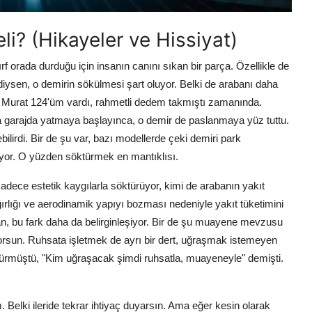
i? (Hikayeler ve Hissiyat)
f orada durduğu için insanın canını sıkan bir parça. Özellikle de
iysen, o demirin sökülmesi şart oluyor. Belki de arabanı daha
ki Murat 124'üm vardı, rahmetli dedem takmıştı zamanında.
a garajda yatmaya başlayınca, o demir de paslanmaya yüz tuttu.
lirdi. Bir de şu var, bazı modellerde çeki demiri park
ediyor. O yüzden söktürmek en mantıklısı.
sadece estetik kaygılarla söktürüyor, kimi de arabanın yakıt
ğırlığı ve aerodinamik yapıyı bozması nedeniyle yakıt tüketimini
orsan, bu fark daha da belirginleşiyor. Bir de şu muayene mevzusu
orsun. Ruhsata işletmek de ayrı bir dert, uğraşmak istemeyen
türmüştü, "Kim uğraşacak şimdi ruhsatla, muayeneyle" demişti.
 Belki ileride tekrar ihtiyaç duyarsın. Ama eğer kesin olarak