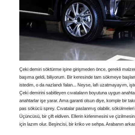
Çeki demiri söktürme işine girişmeden önce, gerekli malzeme
başıma geldi, biliyorum. Bir keresinde tam sökmeye başla
istedim, o da nazlandı falan... Neyse, lafı uzatmayayım, işt
Çeki demirini sabitleyen cıvataların boyutuna uygun anahtarla
anahtarlar işe yarar. Ama garanti olsun diye, komple bir ta
pas sökücü sprey. Cıvatalar paslanmış olabilir, sökülmeleri z
Üçüncüsü, bir çift eldiven. Ellerin kirlenmesini ve çizilmes
için lazım olur. Beşincisi, bir kriko ve sehpa. Arabanın arka