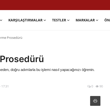
KARŞILAŞTIRMALAR
TESTLER
MARKALAR
ÖN
ürme Prosedürü
 Prosedürü
den, doğru adımlarla bu işlemi nasıl yapacağınızı öğrenin.
- 17:31
0
90