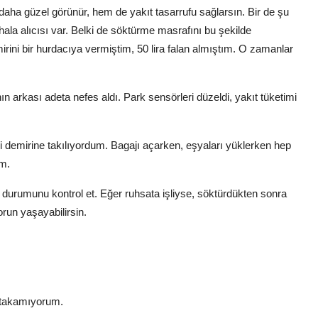
ha güzel görünür, hem de yakıt tasarrufu sağlarsın. Bir de şu
a hala alıcısı var. Belki de söktürme masrafını bu şekilde
ini bir hurdacıya vermiştim, 50 lira falan almıştım. O zamanlar
 arkası adeta nefes aldı. Park sensörleri düzeldi, yakıt tüketimi
i demirine takılıyordum. Bagajı açarken, eşyaları yüklerken hep
im.
durumunu kontrol et. Eğer ruhsata işliyse, söktürdükten sonra
run yaşayabilirsin.
 takamıyorum.