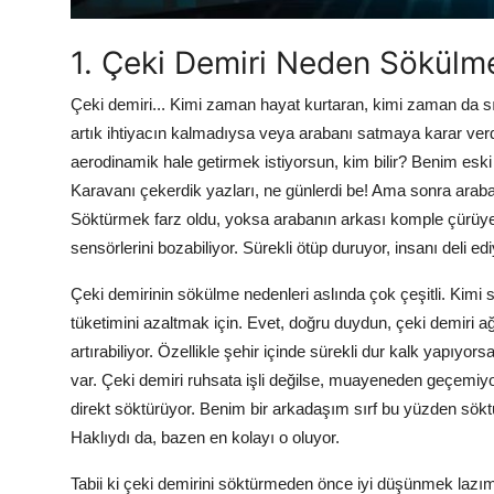
1. Çeki Demiri Neden Sökülmel
Çeki demiri... Kimi zaman hayat kurtaran, kimi zaman da sır
artık ihtiyacın kalmadıysa veya arabanı satmaya karar verd
aerodinamik hale getirmek istiyorsun, kim bilir? Benim es
Karavanı çekerdik yazları, ne günlerdi be! Ama sonra arab
Söktürmek farz oldu, yoksa arabanın arkası komple çürüyebi
sensörlerini bozabiliyor. Sürekli ötüp duruyor, insanı deli 
Çeki demirinin sökülme nedenleri aslında çok çeşitli. Kimi 
tüketimini azaltmak için. Evet, doğru duydun, çeki demiri a
artırabiliyor. Özellikle şehir içinde sürekli dur kalk yapıy
var. Çeki demiri ruhsata işli değilse, muayeneden geçemiy
direkt söktürüyor. Benim bir arkadaşım sırf bu yüzden sök
Haklıydı da, bazen en kolayı o oluyor.
Tabii ki çeki demirini söktürmeden önce iyi düşünmek lazım.