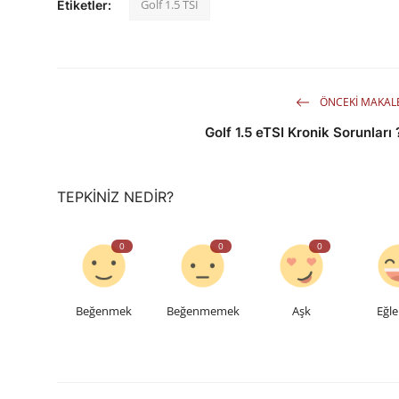
Golf 1.5 TSI
Etiketler:
ÖNCEKI MAKAL
Golf 1.5 eTSI Kronik Sorunları 
TEPKINIZ NEDIR?
0
0
0
Beğenmek
Beğenmemek
Aşk
Eğle