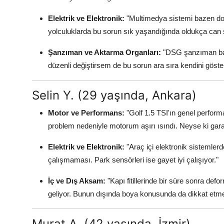
Elektrik ve Elektronik:
"Multimedya sistemi bazen do
yolculuklarda bu sorun sık yaşandığında oldukça can s
Şanzıman ve Aktarma Organları:
"DSG şanzıman baze
düzenli değiştirsem de bu sorun ara sıra kendini göster
Selin Y. (29 yaşında, Ankara)
Motor ve Performans:
"Golf 1.5 TSI'ın genel perf
problem nedeniyle motorum aşırı ısındı. Neyse ki gar
Elektrik ve Elektronik:
"Araç içi elektronik sistemle
çalışmaması. Park sensörleri ise gayet iyi çalışıyor."
İç ve Dış Aksam:
"Kapı fitillerinde bir süre sonra def
geliyor. Bunun dışında boya konusunda da dikkat etmek
Murat A. (42 yaşında, İzmir)