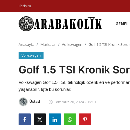
İletişim
GENEL
İletişim
Anasayfa
Markalar
Volkswagen
Golf 1.5 TSI Kronik Sorun
Genel
Volkswagen
Karşılaştırmalar
Golf 1.5 TSI Kronik Sor
Testler
Volkswagen Golf 1.5 TSI, teknolojik özellikleri ve performan
Markalar
yaşanabilir. İşte bu sorunlar:
Öneriler
Üstad
Temmuz 20, 2024 - 06:10
Motosiklet
Paketler