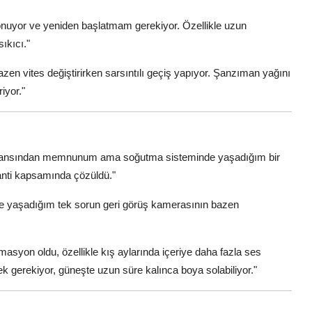
nuyor ve yeniden başlatmam gerekiyor. Özellikle uzun
ıkıcı."
n vites değiştirirken sarsıntılı geçiş yapıyor. Şanzıman yağını
iyor."
ormansından memnunum ama soğutma sisteminde yaşadığım bir
anti kapsamında çözüldü."
rde yaşadığım tek sorun geri görüş kamerasının bazen
ormasyon oldu, özellikle kış aylarında içeriye daha fazla ses
 gerekiyor, güneşte uzun süre kalınca boya solabiliyor."