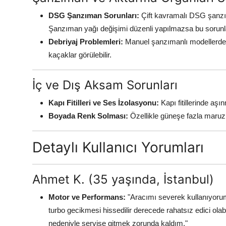
DSG Şanzıman Sorunları:
Çift kavramalı DSG şanzım
Şanzıman yağı değişimi düzenli yapılmazsa bu sorunlar
Debriyaj Problemleri:
Manuel şanzımanlı modellerde d
kaçaklar görülebilir.
İç ve Dış Aksam Sorunları
Kapı Fitilleri ve Ses İzolasyonu:
Kapı fitillerinde aş
Boyada Renk Solması:
Özellikle güneşe fazla maruz 
Detaylı Kullanıcı Yorumları
Ahmet K. (35 yaşında, İstanbul)
Motor ve Performans:
"Aracımı severek kullanıyorum,
turbo gecikmesi hissedilir derecede rahatsız edici olab
nedeniyle servise gitmek zorunda kaldım."