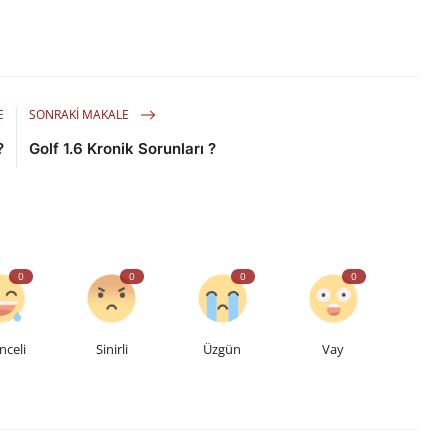
E
SONRAKI MAKALE
?
Golf 1.6 Kronik Sorunları ?
0
0
0
0
nceli
Sinirli
Üzgün
Vay