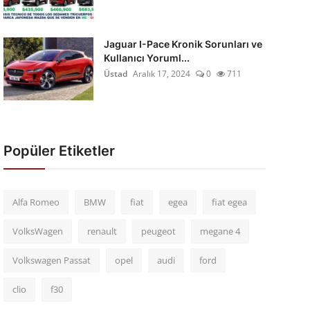
Jaguar I-Pace Kronik Sorunları ve
Kullanıcı Yoruml...
Üstad
Aralık 17, 2024
0
711
Popüler Etiketler
Alfa Romeo
BMW
fiat
egea
fiat egea
VolksWagen
renault
peugeot
megane 4
Volkswagen Passat
opel
audi
ford
clio
f30