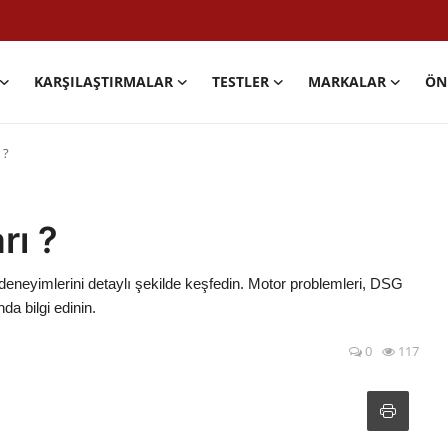
KARŞILAŞTIRMALAR
TESTLER
MARKALAR
ÖN
 ?
rı ?
 deneyimlerini detaylı şekilde keşfedin. Motor problemleri, DSG
da bilgi edinin.
0
117