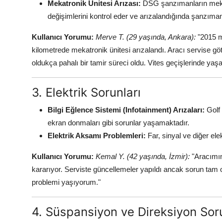
Mekatronik Ünitesi Arızası:
DSG şanzımanların mekatro
değişimlerini kontrol eder ve arızalandığında şanzıman
Kullanıcı Yorumu:
Merve T. (29 yaşında, Ankara):
"2015 m
kilometrede mekatronik ünitesi arızalandı. Aracı servise 
oldukça pahalı bir tamir süreci oldu. Vites geçişlerinde yaş
3. Elektrik Sorunları
Bilgi Eğlence Sistemi (Infotainment) Arızaları:
Golf 
ekran donmaları gibi sorunlar yaşamaktadır.
Elektrik Aksamı Problemleri:
Far, sinyal ve diğer el
Kullanıcı Yorumu:
Kemal Y. (42 yaşında, İzmir):
"Aracımın
kararıyor. Serviste güncellemeler yapıldı ancak sorun tam o
problemi yaşıyorum."
4. Süspansiyon ve Direksiyon Soru