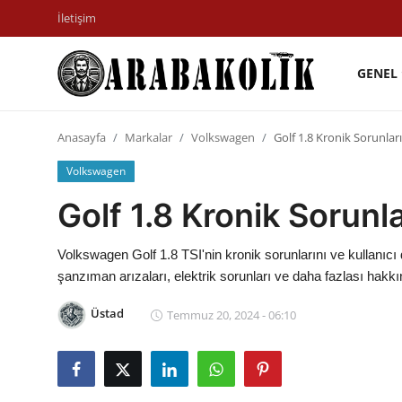
İletişim
GENEL
İletişim
Anasayfa
Markalar
Volkswagen
Golf 1.8 Kronik Sorunları
Genel
Volkswagen
Karşılaştırmalar
Golf 1.8 Kronik Sorunla
Testler
Volkswagen Golf 1.8 TSI'nin kronik sorunlarını ve kullanıcı
Markalar
şanzıman arızaları, elektrik sorunları ve daha fazlası hakkın
Öneriler
Üstad
Temmuz 20, 2024 - 06:10
Motosiklet
Paketler