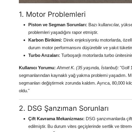
1. Motor Problemleri
Piston ve Segman Sorunları:
Bazı kullanıcılar, yük
problemleri yaşadığını rapor etmiştir.
Karbon Birikimi:
Direk enjeksiyonlu motorlarda, özell
durum motor performansını düşürebilir ve yakıt tüketimin
Turbo Arızaları:
Turboşarjlı motorlarda turbo ünitesin
Kullanıcı Yorumu:
Ahmet K. (35 yaşında, İstanbul):
"Golf 
segmanlarından kaynaklı yağ yakma problemi yaşadım. Mot
segmanları değiştirmek zorunda kaldım. Ayrıca, 80,000 kilo
oldu."
2. DSG Şanzıman Sorunları
Çift Kavrama Mekanizması:
DSG şanzımanlarda çift
edilmiştir. Bu durum vites geçişlerinde sertlik ve titrem