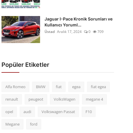
Jaguar I-Pace Kronik Sorunları ve
Kullanıcı Yoruml...
Üstad
Aralık 17, 2024
0
709
Popüler Etiketler
Alfa Romeo
BMW
fiat
egea
fiat egea
renault
peugeot
VolksWagen
megane 4
opel
audi
Volkswagen Passat
F10
Megane
ford