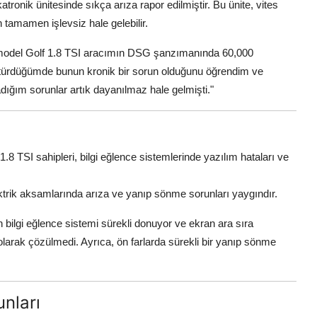
nik ünitesinde sıkça arıza rapor edilmiştir. Bu ünite, vites
 tamamen işlevsiz hale gelebilir.
odel Golf 1.8 TSI aracımın DSG şanzımanında 60,000
götürdüğümde bunun kronik bir sorun olduğunu öğrendim ve
adığım sorunlar artık dayanılmaz hale gelmişti."
1.8 TSI sahipleri, bilgi eğlence sistemlerinde yazılım hataları ve
ektrik aksamlarında arıza ve yanıp sönme sorunları yaygındır.
 bilgi eğlence sistemi sürekli donuyor ve ekran ara sıra
larak çözülmedi. Ayrıca, ön farlarda sürekli bir yanıp sönme
nları