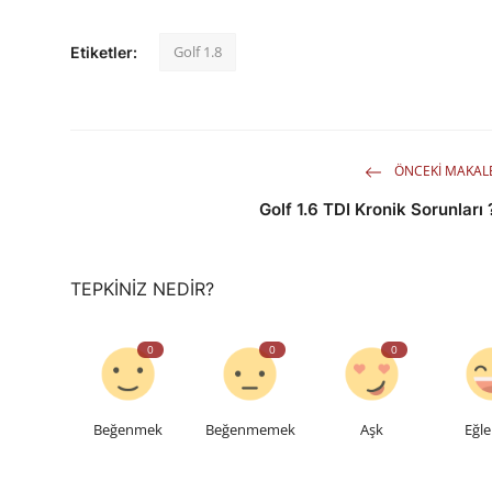
Golf 1.8
Etiketler:
ÖNCEKI MAKAL
Golf 1.6 TDI Kronik Sorunları 
TEPKINIZ NEDIR?
0
0
0
Beğenmek
Beğenmemek
Aşk
Eğle