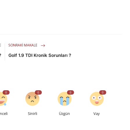
E
SONRAKI MAKALE
?
Golf 1.9 TDI Kronik Sorunları ?
0
0
0
0
nceli
Sinirli
Üzgün
Vay