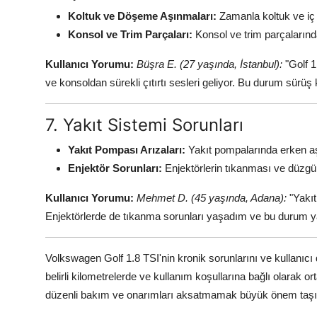
Koltuk ve Döşeme Aşınmaları:
Zamanla koltuk ve iç
Konsol ve Trim Parçaları:
Konsol ve trim parçalarında
Kullanıcı Yorumu:
Büşra E. (27 yaşında, İstanbul):
"Golf 1
ve konsoldan sürekli çıtırtı sesleri geliyor. Bu durum sürüş
7. Yakıt Sistemi Sorunları
Yakıt Pompası Arızaları:
Yakıt pompalarında erken aş
Enjektör Sorunları:
Enjektörlerin tıkanması ve düzg
Kullanıcı Yorumu:
Mehmet D. (45 yaşında, Adana):
"Yakıt
Enjektörlerde de tıkanma sorunları yaşadım ve bu durum yakıt
Volkswagen Golf 1.8 TSI'nin kronik sorunlarını ve kullanıcı d
belirli kilometrelerde ve kullanım koşullarına bağlı olarak
düzenli bakım ve onarımları aksatmamak büyük önem taşı