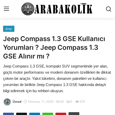
Jeep
İletişim
Jeep Compass 1.3 GSE Kullanıcı
Genel
Yorumları ? Jeep Compass 1.3
GSE Alınır mı ?
Karşılaştırmalar
Jeep Compass 1.3 GSE, kompakt SUV segmentinde yer alan,
Testler
güçlü motor performansı ve modern donanım özellikleri ile dikkat
Markalar
çeken bir araçtır. Yakıt tüketimi, donanım paketleri ve kullanıcı
yorumları ile birlikte Jeep Compass 1.3 GSE hakkında detaylı
Öneriler
bilgi edinmek için bu rehberi okuyun.
Motosiklet
Üstad
Temmuz 11, 2024 - 06:42
0
670
Paketler