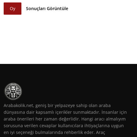
Oy
Sonuçları Görüntüle
Arabakolik.net, geniş bir yelpazeye sahip olan araba
dünyasına dair kapsamlı içerikler sunmaktadır. İnsanlar için
araba önerileri her zaman değerlidir. Hangi aracı almalıyım
sorusuna verilen cevaplar kullanıcılara ihtiyaçlarına uygun
en iyi seçeneği bulmalarında rehberlik eder. Araç