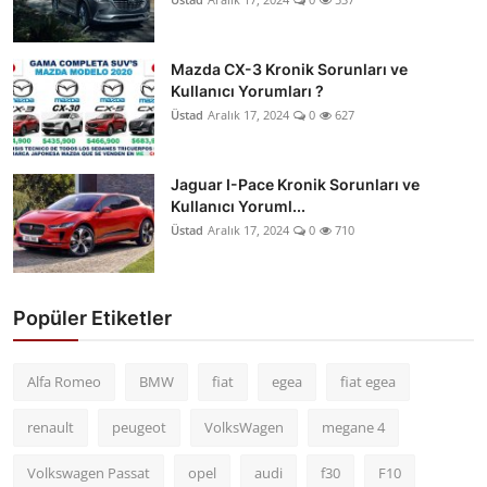
Mazda CX-3 Kronik Sorunları ve
Kullanıcı Yorumları ?
Üstad
Aralık 17, 2024
0
627
Jaguar I-Pace Kronik Sorunları ve
Kullanıcı Yoruml...
Üstad
Aralık 17, 2024
0
710
Popüler Etiketler
Alfa Romeo
BMW
fiat
egea
fiat egea
renault
peugeot
VolksWagen
megane 4
Volkswagen Passat
opel
audi
f30
F10