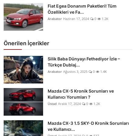
Fiat Egea Donanım Paketleri! Tüm
Özellikleri ve Fa...
Arabator
Haziran 17, 2024
0
1.2K
Önerilen İçerikler
Silik Baba Dünyayı Fethediyor İzle –
Türkçe Dublaj...
Arabator
Ağustos 3, 2025
0
1.4K
Mazda CX-5 Kronik Sorunları ve
Kullanıcı Yorumları ?
Üstad
Aralık 17, 2024
0
1.2K
Mazda CX-3 1.5 SKY-D Kronik Sorunları
ve Kullanıcı...
Üstad
Aralık 17, 2024
0
537