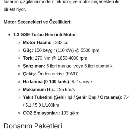
tasarım çizgilerini modern teknoloji ve motor seçenekleri ile
birleştiriyor.
Motor Seçenekleri ve Özellikleri:
1.3 GSE Turbo Benzinli Motor:
Motor Hacmi:
1332 cc
Güç:
150 beygir (110 kW) @ 5500 rpm
Tork:
270 Nm @ 1850-4000 rpm
Şanzıman:
6 ileri manuel veya 6 ileri otomatik
Çekiş:
Önden çekişli (FWD)
Hızlanma (0-100 km/s):
9.2 saniye
Maksimum Hız:
195 km/s
Yakıt Tüketimi (Şehir İçi / Şehir Dışı / Ortalama):
7.4
/ 5.1 / 5.9 L/100km
CO2 Emisyonları:
133 g/km
Donanım Paketleri