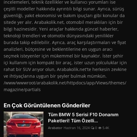
incelemeleri, teknik özellikler ve kullanıcı yorumları ise
çeşitli modeller hakkında ayrıntılı bilgi sunar. Ayrıca, sürüş
güvenliği, yakıt ekonomisi ve bakım ipuçları gibi konular da
sitede yer alır. Arabakolik.net, otomobil meraklıları için bir
bilgi hazinesidir. Yeni araçlar hakkında güncel haberler,
teknoloji trendleri ve otomotiv dünyasındaki yenilikler
burada takip edilebilir. Ayrıca, araç karşılaştırmaları ve fiyat
analizleri, bütçesine ve beklentilerine en uygun aracı
seçmek isteyenler için mükemmel bir kaynaktır. İster şehir
içi kullanım için kompakt bir araç, ister uzun yolculuklar için
rahat bir SUV arıyor olun, Arabakolik.net'te herkesin zevkine
ve ihtiyaçlarına uygun bir şeyler bulmak mümkün.
/www/wwwroot/arabakolik.net/httpdocs/app/Views/themes/
magazine/partials
En Çok Görüntülenen Gönderiler
Tüm BMW 5 Serisi F10 Donanım
Paketleri! Tüm Özelli...
Arabator
Haziran 16, 2024
0
5.4K