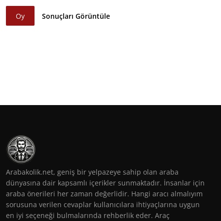
Oy
Sonuçları Görüntüle
Arabakolik.net, geniş bir yelpazeye sahip olan araba
dünyasına dair kapsamlı içerikler sunmaktadır. İnsanlar için
araba önerileri her zaman değerlidir. Hangi aracı almalıyım
sorusuna verilen cevaplar kullanıcılara ihtiyaçlarına uygun
en iyi seçeneği bulmalarında rehberlik eder. Araç