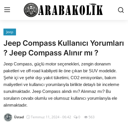
Jeep
Genel
Jeep Compass Kullanıcı Yorumları
İletişim
? Jeep Compass Alınır mı ?
Karşılaştırmalar
Jeep Compass, güçlü motor seçenekleri, zengin donanım
paketleri ve off-road kabiliyeti ile öne çıkan bir SUV modelidir.
Testler
Şehir içi ve şehir dışı yakıt tüketimi, CO2 emisyonları, bakım
maliyetleri ve kullanıcı yorumlarıyla birlikte detaylı bir inceleme
Markalar
sunulmaktadır. Jeep Compass alındı mı? Alınmaz mı? Bu
soruların cevabı olumlu ve olumsuz kullanıcı yorumlarıyla ele
Öneriler
alınmaktadır.
Motosiklet
Üstad
Temmuz 11, 2024 - 06:42
0
563
Paketler