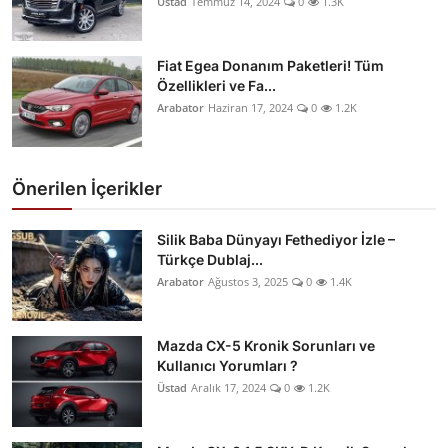
Üstad
Temmuz 14, 2024
0
1.3K
Fiat Egea Donanım Paketleri! Tüm
Özellikleri ve Fa...
Arabator
Haziran 17, 2024
0
1.2K
Önerilen İçerikler
Silik Baba Dünyayı Fethediyor İzle –
Türkçe Dublaj...
Arabator
Ağustos 3, 2025
0
1.4K
Mazda CX-5 Kronik Sorunları ve
Kullanıcı Yorumları ?
Üstad
Aralık 17, 2024
0
1.2K