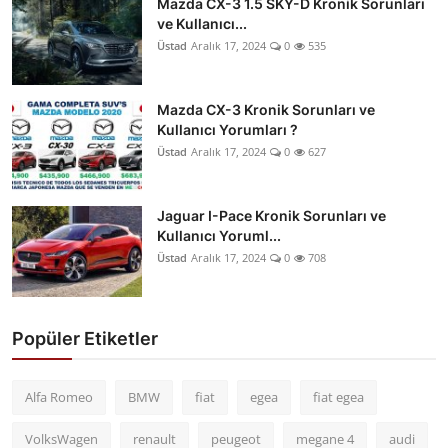
Mazda CX-3 1.5 SKY-D Kronik Sorunları
ve Kullanıcı...
Üstad
Aralık 17, 2024
0
535
Mazda CX-3 Kronik Sorunları ve
Kullanıcı Yorumları ?
Üstad
Aralık 17, 2024
0
627
Jaguar I-Pace Kronik Sorunları ve
Kullanıcı Yoruml...
Üstad
Aralık 17, 2024
0
708
Popüler Etiketler
Alfa Romeo
BMW
fiat
egea
fiat egea
VolksWagen
renault
peugeot
megane 4
audi