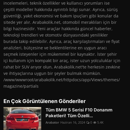
incelemeleri, teknik özellikler ve kullanıcı yorumları ise
çeşitli modeller hakkında ayrıntılı bilgi sunar. Ayrıca, sürüş
güvenliği, yakıt ekonomisi ve bakım ipuçları gibi konular da
sitede yer alır. Arabakolik.net, otomobil meraklıları için bir
bilgi hazinesidir. Yeni araçlar hakkında güncel haberler,
teknoloji trendleri ve otomotiv dünyasındaki yenilikler
burada takip edilebilir. Ayrıca, araç karşılaştırmaları ve fiyat
analizleri, bütçesine ve beklentilerine en uygun aracı
seçmek isteyenler için mükemmel bir kaynaktır. İster şehir
içi kullanım için kompakt bir araç, ister uzun yolculuklar için
rahat bir SUV arıyor olun, Arabakolik.net'te herkesin zevkine
ve ihtiyaçlarına uygun bir şeyler bulmak mümkün.
/www/wwwroot/arabakolik.net/httpdocs/app/Views/themes/
magazine/partials
En Çok Görüntülenen Gönderiler
Tüm BMW 5 Serisi F10 Donanım
Paketleri! Tüm Özelli...
Arabator
Haziran 16, 2024
0
5.4K