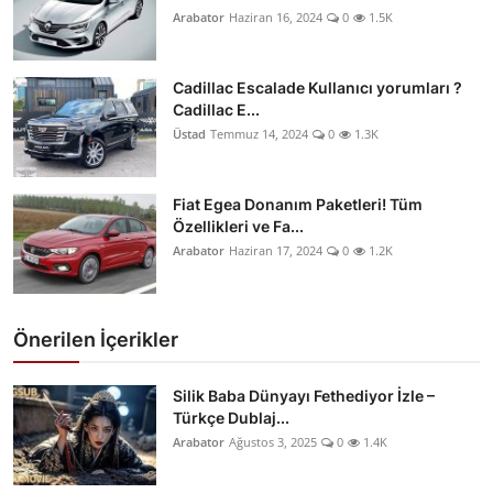
Arabator
Haziran 16, 2024
0
1.5K
Cadillac Escalade Kullanıcı yorumları ?
Cadillac E...
Üstad
Temmuz 14, 2024
0
1.3K
Fiat Egea Donanım Paketleri! Tüm
Özellikleri ve Fa...
Arabator
Haziran 17, 2024
0
1.2K
Önerilen İçerikler
Silik Baba Dünyayı Fethediyor İzle –
Türkçe Dublaj...
Arabator
Ağustos 3, 2025
0
1.4K