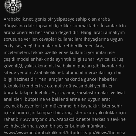
Arabakolik.net, geniş bir yelpazeye sahip olan araba
dünyasına dair kapsamlı içerikler sunmaktadır. İnsanlar için
araba önerileri her zaman değerlidir. Hangi aracı almalıyım
sorusuna verilen cevaplar kullanıcılara ihtiyaçlarına uygun
en iyi seçeneği bulmalarında rehberlik eder. Araç
incelemeleri, teknik özellikler ve kullanıcı yorumları ise
çeşitli modeller hakkında ayrıntılı bilgi sunar. Ayrıca, sürüş
güvenliği, yakıt ekonomisi ve bakım ipuçları gibi konular da
sitede yer alır. Arabakolik.net, otomobil meraklıları için bir
bilgi hazinesidir. Yeni araçlar hakkında güncel haberler,
teknoloji trendleri ve otomotiv dünyasındaki yenilikler
burada takip edilebilir. Ayrıca, araç karşılaştırmaları ve fiyat
analizleri, bütçesine ve beklentilerine en uygun aracı
seçmek isteyenler için mükemmel bir kaynaktır. İster şehir
içi kullanım için kompakt bir araç, ister uzun yolculuklar için
rahat bir SUV arıyor olun, Arabakolik.net'te herkesin zevkine
ve ihtiyaçlarına uygun bir şeyler bulmak mümkün.
/www/wwwroot/arabakolik.net/httpdocs/app/Views/themes/