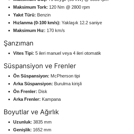
Maksimum Tork:
120 Nm @ 2800 rpm
Yakıt Türü:
Benzin
Hızlanma (0-100 km/s):
Yaklaşık 12.2 saniye
Maksimum Hız:
170 km/s
Şanzıman
Vites Tipi:
5 ileri manuel veya 4 ileri otomatik
Süspansiyon ve Frenler
Ön Süspansiyon:
McPherson tipi
Arka Süspansiyon:
Burulma kirişli
Ön Frenler:
Disk
Arka Frenler:
Kampana
Boyutlar ve Ağırlık
Uzunluk:
3835 mm
Genişlik:
1652 mm