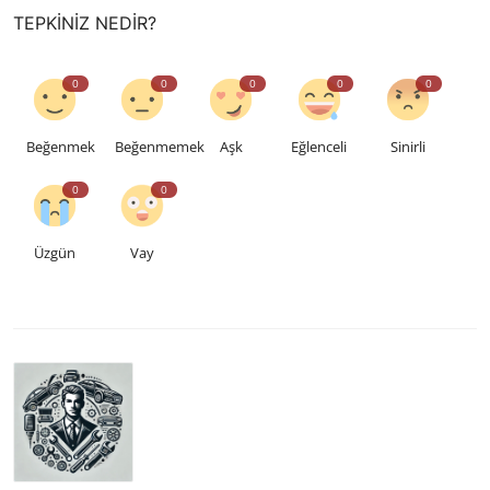
TEPKINIZ NEDIR?
0
0
0
0
0
Beğenmek
Beğenmemek
Aşk
Eğlenceli
Sinirli
0
0
Üzgün
Vay