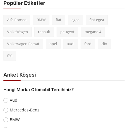
Popüler Etiketler
Alfa Romeo
BMW
fiat
egea
fiat egea
VolksWagen
renault
peugeot
megane 4
Volkswagen Passat
opel
audi
ford
clio
f30
Anket Köşesi
Hangi Marka Otomobil Tercihiniz?
Audi
Mercedes-Benz
BMW