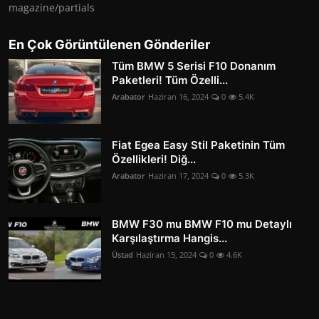
magazine/partials
En Çok Görüntülenen Gönderiler
Tüm BMW 5 Serisi F10 Donanım
Paketleri! Tüm Özelli...
Arabator
Haziran 16, 2024
0
5.4K
Fiat Egea Easy Stil Paketinin Tüm
Özellikleri! Diğ...
Arabator
Haziran 17, 2024
0
5.3K
BMW F30 mu BMW F10 mu Detaylı
Karşılaştırma Hangis...
Üstad
Haziran 15, 2024
0
4.6K