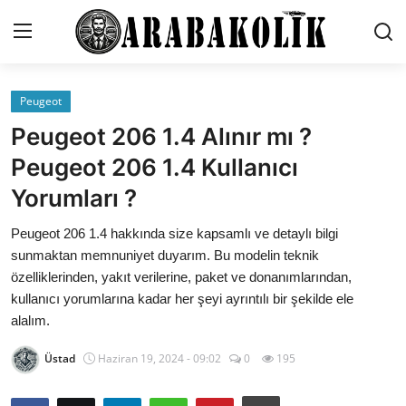
Peugeot
İletişim
Peugeot 206 1.4 Alınır mı ?
Genel
Peugeot 206 1.4 Kullanıcı
Yorumları ?
Karşılaştırmalar
Peugeot 206 1.4 hakkında size kapsamlı ve detaylı bilgi
Testler
sunmaktan memnuniyet duyarım. Bu modelin teknik
Markalar
özelliklerinden, yakıt verilerine, paket ve donanımlarından,
kullanıcı yorumlarına kadar her şeyi ayrıntılı bir şekilde ele
Öneriler
alalım.
Motosiklet
Üstad
Haziran 19, 2024 - 09:02
0
195
Paketler