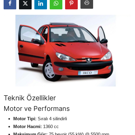
Yağlar
Oto Bilgi
Teknik Özellikler
Motor ve Performans
Motor Tipi:
Sıralı 4 silindirli
Motor Hacmi:
1360 cc
Maksimum Güç:
75 beygir (55 kW) @ 5500 rpm