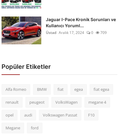
Jaguar I-Pace Kronik Sorunları ve
Kullanıcı Yoruml...
Üstad
Aralık 17, 2024
0
709
Popüler Etiketler
Alfa Romeo
BMW
fiat
egea
fiat egea
renault
peugeot
VolksWagen
megane 4
opel
audi
Volkswagen Passat
F10
Megane
ford