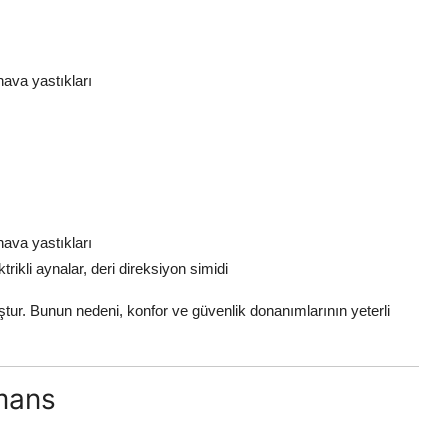
ava yastıkları
ava yastıkları
rikli aynalar, deri direksiyon simidi
tur. Bunun nedeni, konfor ve güvenlik donanımlarının yeterli
rmans