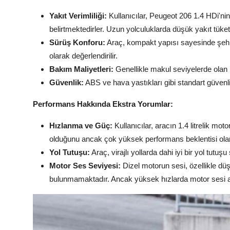
Yakıt Verimliliği:
Kullanıcılar, Peugeot 206 1.4 HDi'ni
belirtmektedirler. Uzun yolculuklarda düşük yakıt tüke
Sürüş Konforu:
Araç, kompakt yapısı sayesinde şehir 
olarak değerlendirilir.
Bakım Maliyetleri:
Genellikle makul seviyelerde olan b
Güvenlik:
ABS ve hava yastıkları gibi standart güvenli
Performans Hakkında Ekstra Yorumlar:
Hızlanma ve Güç:
Kullanıcılar, aracın 1.4 litrelik mo
olduğunu ancak çok yüksek performans beklentisi olanlar
Yol Tutuşu:
Araç, virajlı yollarda dahi iyi bir yol tutu
Motor Ses Seviyesi:
Dizel motorun sesi, özellikle düş
bulunmamaktadır. Ancak yüksek hızlarda motor sesi art