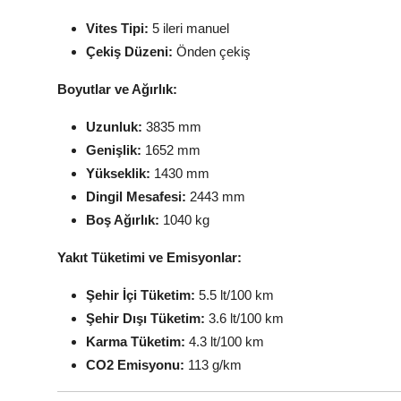
Vites Tipi:
5 ileri manuel
Çekiş Düzeni:
Önden çekiş
Boyutlar ve Ağırlık:
Uzunluk:
3835 mm
Genişlik:
1652 mm
Yükseklik:
1430 mm
Dingil Mesafesi:
2443 mm
Boş Ağırlık:
1040 kg
Yakıt Tüketimi ve Emisyonlar:
Şehir İçi Tüketim:
5.5 lt/100 km
Şehir Dışı Tüketim:
3.6 lt/100 km
Karma Tüketim:
4.3 lt/100 km
CO2 Emisyonu:
113 g/km