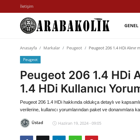
İletişim
GENEL
İletişim
Anasayfa
Markalar
Peugeot
Peugeot 206 1.4 HDi Alınır m
Genel
Peugeot
Karşılaştırmalar
Peugeot 206 1.4 HDi A
Testler
1.4 HDi Kullanıcı Yorum
Markalar
Peugeot 206 1.4 HDi hakkında oldukça detaylı ve kapsamlı bi
Öneriler
verilerine, kullanıcı yorumlarından paket ve donanımlara k
Motosiklet
Üstad
Haziran 19, 2024 - 09:05
Paketler