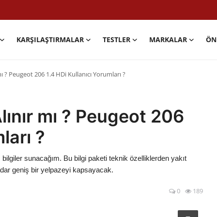
KARŞILAŞTIRMALAR
TESTLER
MARKALAR
ÖN
ı ? Peugeot 206 1.4 HDi Kullanıcı Yorumları ?
lınır mı ? Peugeot 206
ları ?
lgiler sunacağım. Bu bilgi paketi teknik özelliklerden yakıt
adar geniş bir yelpazeyi kapsayacak.
0
189